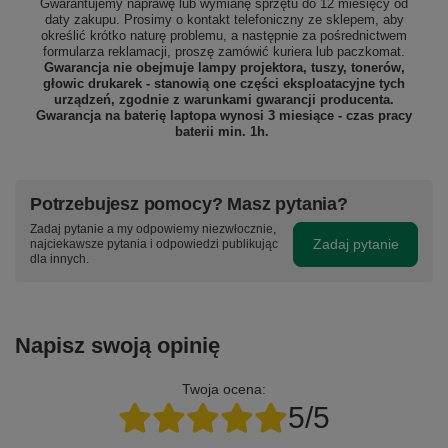
Gwarantujemy naprawę lub wymianę sprzętu do 12 miesięcy od
daty zakupu. Prosimy o kontakt telefoniczny ze sklepem, aby
określić krótko naturę problemu, a następnie za pośrednictwem
formularza reklamacji, proszę
zamówić kuriera lub paczkomat.
Gwarancja nie obejmuje lampy projektora, tuszy, tonerów,
głowic drukarek - stanowią one części eksploatacyjne tych
urządzeń, zgodnie z warunkami gwarancji producenta.
Gwarancja na baterię laptopa wynosi 3 miesiące - czas pracy
baterii min. 1h.
Potrzebujesz pomocy? Masz pytania?
Zadaj pytanie a my odpowiemy niezwłocznie,
Zadaj pytanie
najciekawsze pytania i odpowiedzi publikując
dla innych.
Napisz swoją opinię
Twoja ocena:
5/5