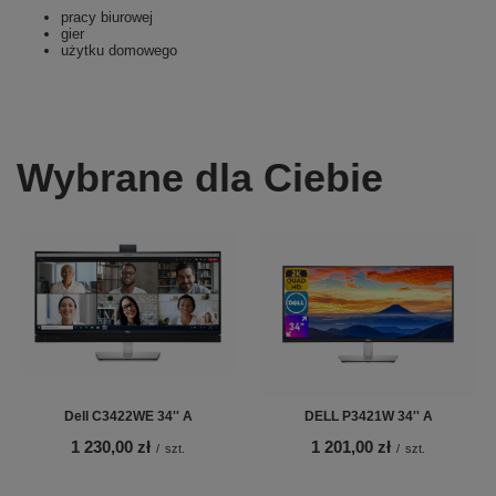
pracy biurowej
gier
użytku domowego
Wybrane dla Ciebie
Dell C3422WE 34'' A
DELL P3421W 34'' A
1 230,00 zł
1 201,00 zł
/
szt.
/
szt.