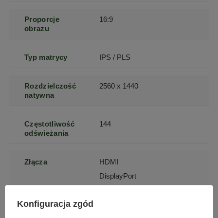
Proporcje
16:9
obrazu
Typ matrycy
IPS / PLS
Rozdzielczość
2560 x 1440
natywna
Częstotliwość
144
odświeżania
Złącza
HDMI
DisplayPort
mini DisplayPort
Konfiguracja zgód
USB 3.2 typ A