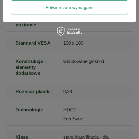
pionie
Potwierdzam wymagane
Kąt widzenia w
178
poziomie
Standard VESA
100 x 100
Konstrukcja i
wbudowane głośniki
elementy
dodatkowe
Rozmiar plamki
0,23
Technologie
HDCP
FreeSync
Klasa
stara klasyfikacja - dla