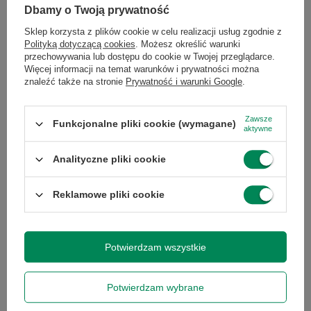
wyjście audio (minijack
Dbamy o Twoją prywatność
3,5 mm)
Sklep korzysta z plików cookie w celu realizacji usług zgodnie z
Polityką dotyczącą cookies
. Możesz określić warunki
Stan
Używany
przechowywania lub dostępu do cookie w Twojej przeglądarce.
Więcej informacji na temat warunków i prywatności można
znaleźć także na stronie
Prywatność i warunki Google
.
Czas reakcji
4
Zawsze
Funkcjonalne pliki cookie (wymagane)
aktywne
Jasność
350
Analityczne pliki cookie
Kontrast
1000
statyczny (x:1)
Reklamowe pliki cookie
Kontrast
100000000
dynamiczny
Potwierdzam wszystkie
(x:1)
Potwierdzam wybrane
Kąt widzenia w
178