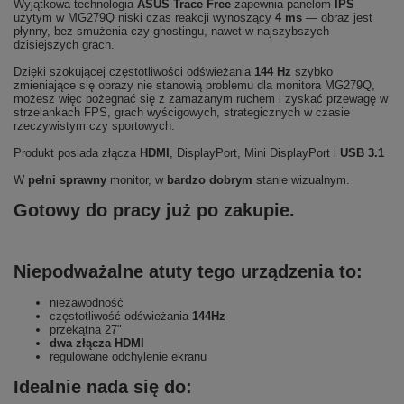
Wyjątkowa technologia
ASUS Trace Free
zapewnia panelom
IPS
użytym w MG279Q niski czas reakcji wynoszący
4 ms
— obraz jest
płynny, bez smużenia czy ghostingu, nawet w najszybszych
dzisiejszych grach.
Dzięki szokującej częstotliwości odświeżania
144 Hz
szybko
zmieniające się obrazy nie stanowią problemu dla monitora MG279Q,
możesz więc pożegnać się z zamazanym ruchem i zyskać przewagę w
strzelankach FPS, grach wyścigowych, strategicznych w czasie
rzeczywistym czy sportowych.
Produkt posiada złącza
HDMI
, DisplayPort, Mini DisplayPort i
USB 3.1
W
pełni sprawny
monitor, w
bardzo dobrym
stanie wizualnym.
Gotowy do pracy już po zakupie.
Niepodważalne atuty tego urządzenia to:
niezawodność
częstotliwość odświeżania
144Hz
przekątna 27"
dwa złącza HDMI
regulowane odchylenie ekranu
Idealnie nada się do: