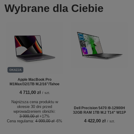
Wybrane dla Ciebie
OKAZJA
Apple MacBook Pro
M1Max/32/1TB M.2/16"/Tahoe
4 711,00 zł
/
szt.
Najniższa cena produktu w
okresie 30 dni przed
Dell Precision 5470 i9-12900H
wprowadzeniem obniżki:
32GB RAM 1TB M.2 T14" W11P
3 999,00 zł
+17%
4 422,00 zł
Cena regularna:
4 999,00 zł
-6%
/
szt.