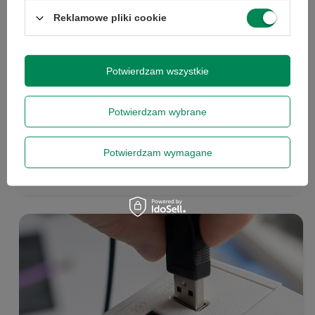
Reklamowe pliki cookie
Potwierdzam wszystkie
Sprawdź, jakie porty masz do
dyspozycji:
Potwierdzam wybrane
USB Typ C
Potwierdzam wymagane
HDMI