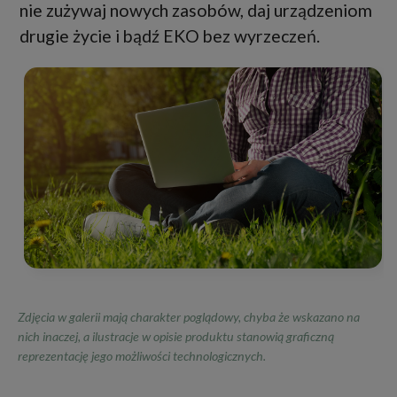
nie zużywaj nowych zasobów, daj urządzeniom
drugie życie i bądź EKO bez wyrzeczeń.
Zdjęcia w galerii mają charakter poglądowy, chyba że wskazano na
nich inaczej, a ilustracje w opisie produktu stanowią graficzną
reprezentację jego możliwości technologicznych.