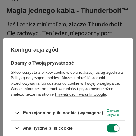
Magia jednego kabla - Thunderbolt™
Jeśli cenisz minimalizm,
złącze Thunderbolt
Cię zachwyci. Ten jeden, niepozorny port
potrafi zastąpić całą masę kabli - przesyła
Konfiguracja zgód
obraz do monitora 4K, ładuje Twój Laptop i
błyskawicznie komunikuje się z dyskami
Dbamy o Twoją prywatność
zewnętrznymi. To czysta magia technologii,
Sklep korzysta z plików cookie w celu realizacji usług zgodnie z
która pozwala utrzymać idealny porządek na
Polityką dotyczącą cookies
. Możesz określić warunki
przechowywania lub dostępu do cookie w Twojej przeglądarce.
Twoim biurku.
Więcej informacji na temat warunków i prywatności można
znaleźć także na stronie
Prywatność i warunki Google
.
Zawsze
Funkcjonalne pliki cookie (wymagane)
aktywne
Analityczne pliki cookie