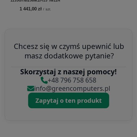
1135G7/8/256M.2/-/15"/W11H
1 441,00 zł
/
szt.
Chcesz się w czymś upewnić lub
masz dodatkowe pytanie?
Skorzystaj z naszej pomocy!
+48 796 758 658
info@greencomputers.pl
Zapytaj o ten produkt