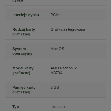
dysku
Interfejs dysku
PCIe
Rodzaj karty
Grafika zintegrowana
graficznej
System
Mac OS
operacyjny
Model karty
AMD Radeon R9
graficznej
M370X
Pamięć karty
2 GB
graficznej
Typ
ultrabook