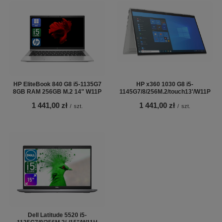
HP EliteBook 840 G8 i5-1135G7
HP x360 1030 G8 i5-
8GB RAM 256GB M.2 14" W11P
1145G7/8/256M.2/touch13'/W11P
1 441,00 zł
1 441,00 zł
/
szt.
/
szt.
Dell Latitude 5520 i5-