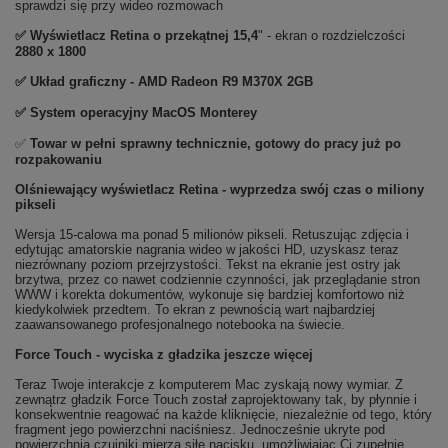
sprawdzi się przy wideo rozmowach
✅ Wyświetlacz Retina o przekątnej 15,4
" - ekran o rozdzielczości
2880 x 1800
✅
Układ graficzny - AMD Radeon R9 M370X 2GB
✅
System operacyjny MacOS Monterey
✅
Towar w pełni sprawny technicznie, gotowy do pracy już po
rozpakowaniu
Olśniewający wyświetlacz Retina - wyprzedza swój czas o miliony
pikseli
Wersja 15-calowa ma ponad 5 milionów pikseli. Retuszując zdjęcia i
edytując amatorskie nagrania wideo w jakości HD, uzyskasz teraz
niezrównany poziom przejrzystości. Tekst na ekranie jest ostry jak
brzytwa, przez co nawet codziennie czynności, jak przeglądanie stron
WWW i korekta dokumentów, wykonuje się bardziej komfortowo niż
kiedykolwiek przedtem. To ekran z pewnością wart najbardziej
zaawansowanego profesjonalnego notebooka na świecie.
Force Touch - wyciska z gładzika jeszcze więcej
Teraz Twoje interakcje z komputerem Mac zyskają nowy wymiar. Z
zewnątrz gładzik Force Touch został zaprojektowany tak, by płynnie i
konsekwentnie reagować na każde kliknięcie, niezależnie od tego, który
fragment jego powierzchni naciśniesz. Jednocześnie ukryte pod
powierzchnią czujniki mierzą siłę nacisku, umożliwiając Ci zupełnie