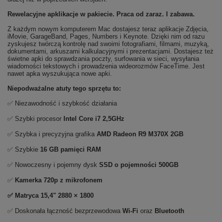
Rewelacyjne apklikacje w pakiecie. Praca od zaraz. I zabawa.
Z każdym nowym komputerem Mac dostajesz teraz aplikacje Zdjęcia,
iMovie, GarageBand, Pages, Numbers i Keynote. Dzięki nim od razu
zyskujesz twórczą kontrolę nad swoimi fotografiami, filmami, muzyką,
dokumentami, arkuszami kalkulacyjnymi i prezentacjami. Dostajesz też
świetne apki do sprawdzania poczty, surfowania w sieci, wysyłania
wiadomości tekstowych i prowadzenia wideorozmów FaceTime. Jest
nawet apka wyszukująca nowe apki.
Niepodważalne atuty tego sprzętu to:
✅ Niezawodność i szybkość działania
✅ Szybki procesor
Intel Core i7 2,5GHz
✅ Szybka i precyzyjna grafika
AMD Radeon R9 M370X 2GB
✅ Szybkie
16 GB pamięci RAM
✅ Nowoczesny i pojemny dysk
SSD o pojemności 500GB
✅
Kamerka 720p z mikrofonem
✅ Matryca 15,4" 2880 × 1800
✅ Doskonała łączność bezprzewodowa
Wi-Fi
oraz
Bluetooth