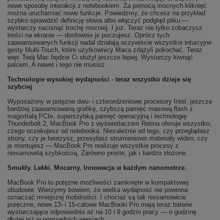
nowe sposoby interakcji z notebookiem. Za pomocą mocnych kliknięć
można uruchamiać nowe funkcje. Powiedzmy, że chcesz na przykład
szybko sprawdzić definicję słowa albo włączyć podgląd pliku —
wystarczy nacisnąć trochę mocniej. I już. Teraz nie tylko zobaczysz
treści na ekranie — dosłownie je poczujesz. Oprócz tych
zaawansowanych funkcji nadal działają oczywiście wszystkie intuicyjne
gesty Multi-Touch, które użytkownicy Maca zdążyli pokochać. Teraz
więc Twój Mac będzie Ci służył jeszcze lepiej. Wystarczy kiwnąć
palcem. A nawet i tego nie musisz.
Technologie wysokiej wydajności - teraz wszystko dzieje się
szybciej
Wyposażony w potężne dwu- i czterordzeniowe procesory Intel, jeszcze
bardziej zaawansowaną grafikę, szybszą pamięć masową flash z
magistralą PCIe, superszybką pamięć operacyjną i technologię
Thunderbolt 2, MacBook Pro z wyświetlaczem Retina oferuje wszystko,
czego oczekujesz od notebooka. Niezależnie od tego, czy przeglądasz
strony, czy je tworzysz, przesyłasz strumieniowo materiały wideo, czy
je montujesz — MacBook Pro realizuje wszystkie procesy z
niesamowitą szybkością. Zarówno proste, jak i bardzo złożone.
Smukły. Lekki. Mocarny. Innowacja w każdym nanometrze.
MacBook Pro to potężne możliwości zamknięte w kompaktowej
obudowie. Wierzymy bowiem, że wielka wydajność nie powinna
oznaczać mniejszej mobilności. I chociaż są tak niesamowicie
poręczne, nowe 13- i 15-calowe MacBooki Pro mają teraz baterie
wystarczające odpowiednio aż na 10 i 9 godzin pracy — o godzinę
dłużej niż w poprzednich wersjach.