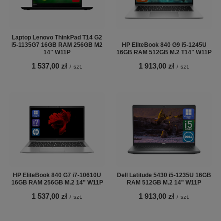
Laptop Lenovo ThinkPad T14 G2
i5-1135G7 16GB RAM 256GB M2
HP EliteBook 840 G9 i5-1245U
14" W11P
16GB RAM 512GB M.2 T14" W11P
1 537,00 zł
1 913,00 zł
/
szt.
/
szt.
HP EliteBook 840 G7 i7-10610U
Dell Latitude 5430 i5-1235U 16GB
16GB RAM 256GB M.2 14" W11P
RAM 512GB M.2 14" W11P
1 537,00 zł
1 913,00 zł
/
szt.
/
szt.