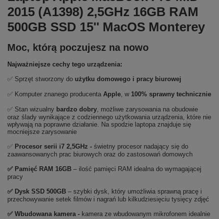
2015 (A1398) 2,5GHz 16GB RAM
500GB SSD 15'' MacOS Monterey
Moc, którą poczujesz na nowo
Najważniejsze cechy tego urządzenia:
✅ Sprzęt stworzony do
użytku domowego
i
pracy biurowej
✅ Komputer znanego producenta
Apple
, w
100% sprawny technicznie
✅ Stan wizualny
bardzo dobry
, możliwe zarysowania na obudowie
oraz ślady wynikające z codziennego użytkowania urządzenia, które nie
wpływają na poprawne działanie. Na spodzie laptopa znajduje się
mocniejsze zarysowanie
✅
Procesor serii i7 2,5GHz
-
świetny procesor nadający się do
zaawansowanych prac biurowych oraz do zastosowań domowych
✅
Pami
ęć RAM 16GB
– ilość pamięci RAM idealna do wymagającej
pracy
✅
Dysk SSD 500GB
– szybki dysk, który umożliwia sprawną pracę i
przechowywanie setek filmów i nagrań lub kilkudziesięciu tysięcy zdjęć
✅ Wbudowana kamera -
kamera ze wbudowanym mikrofonem idealnie