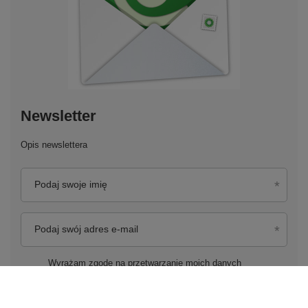
Newsletter
Opis newslettera
Podaj swoje imię
Podaj swój adres e-mail
Wyrażam zgodę na przetwarzanie moich danych
osobowych (adres e-mail) na potrzeby wysyłki newslettera
z informacją handlową (marketing). Więcej w
polityce
prywatności.