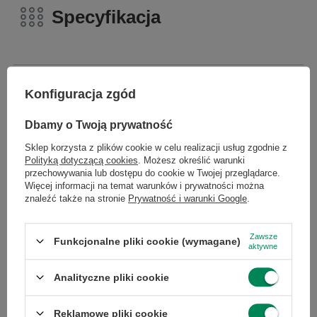
Specyfikacja
Konfiguracja zgód
Marka
Apple
×
Dołącz do newslettera Green
Dbamy o Twoją prywatność
Seria
MacBook
Computers
Sklep korzysta z plików cookie w celu realizacji usług zgodnie z
Polityką dotyczącą cookies
. Możesz określić warunki
Zgarnij jako pierwszy informacje o zniżkach i
przechowywania lub dostępu do cookie w Twojej przeglądarce.
Gwarancja
Gwarancja na 12
rabatach w naszym sklepie!
Więcej informacji na temat warunków i prywatności można
miesięcy
znaleźć także na stronie
Prywatność i warunki Google
.
...
lub zadzwoń od razu, aby odebrać
Marka
Apple
przy zamówieniu telefonicznym
Zawsze
Funkcjonalne pliki cookie (wymagane)
aktywne
50 zł rabatu!
Stan
Używany
Analityczne pliki cookie
Rabat 50 zł przy zamówieniach powyżej 300 zł. Oferta
jednorazowa, nie łączy się z innymi promocjami i nie
obejmuje zamówień hurtowych.
Reklamowe pliki cookie
Model
Macbook Pro 11,5