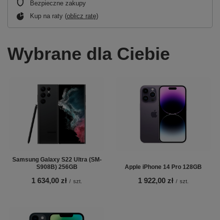
Bezpieczne zakupy
Kup na raty (
oblicz ratę
)
Wybrane dla Ciebie
Samsung Galaxy S22 Ultra (SM-
S908B) 256GB
Apple iPhone 14 Pro 128GB
1 634,00 zł
1 922,00 zł
/
szt.
/
szt.