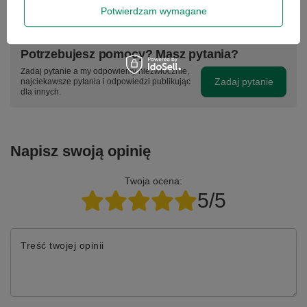
czas pracy baterii min. 1h.
Potwierdzam wymagane
Potrzebujesz pomocy? Masz pytania?
Zadaj pytanie a my odpowiemy niezwłocznie,
Zadaj pytanie
najciekawsze pytania i odpowiedzi publikując
dla innych.
Napisz swoją opinię
Twoja ocena:
5/5
Treść twojej opinii