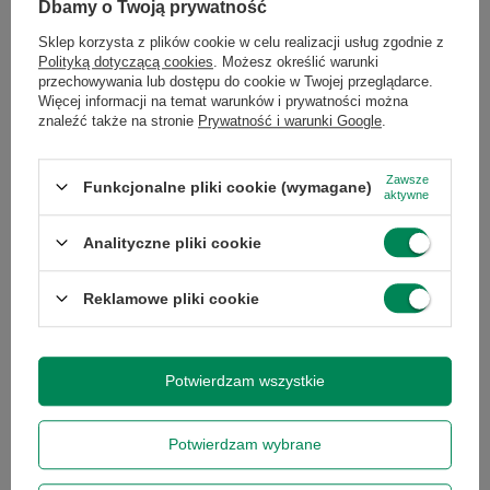
Dbamy o Twoją prywatność
Sklep korzysta z plików cookie w celu realizacji usług zgodnie z
Stan
Używany
Polityką dotyczącą cookies
. Możesz określić warunki
przechowywania lub dostępu do cookie w Twojej przeglądarce.
Więcej informacji na temat warunków i prywatności można
Stan
zastępcze
znaleźć także na stronie
Prywatność i warunki Google
.
opakowania
Zawsze
Funkcjonalne pliki cookie (wymagane)
aktywne
Podmiot odpowiedzialny
|
Informacje o bezpieczeństwie
Analityczne pliki cookie
Reklamowe pliki cookie
GWARANCJA NA 3 MIESIĄCE
Gwarantujemy naprawę lub wymianę sprzętu do 3 miesięcy od
daty zakupu. Prosimy o kontakt telefoniczny ze sklepem, aby
Potwierdzam wszystkie
określić krótko naturę problemu, a następnie za pośrednictwem
formularza reklamacji, proszę zlecić odbiór
kurierowi lub wybrać
paczkomat.
Gwarancja nie obejmuje lampy projektora, tuszy,
Potwierdzam wybrane
tonerów, głowic drukarek - stanowią one części
eksploatacyjne tych urządzeń, zgodnie z warunkami gwarancji
producenta. Gwarancja na baterię laptopa wynosi 3 miesiące -