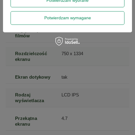
Potwierdzam wybrane
Procesor
Apple A8
Potwierdzam wymagane
Rozdzielczość
1080p (FullHD)
nagrywanych
filmów
Rozdzielczość
750 x 1334
ekranu
Ekran dotykowy
tak
Rodzaj
LCD IPS
wyświetlacza
Przekątna
4.7
ekranu