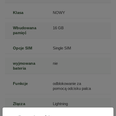
Klasa
NOWY
Wbudowana
16 GB
pamięć
Opcje SIM
Single SIM
wyjmowana
nie
bateria
Funkcje
odblokowanie za
pomocą odcisku palca
Złącza
Lightning
mini jack 3,5 (audio)