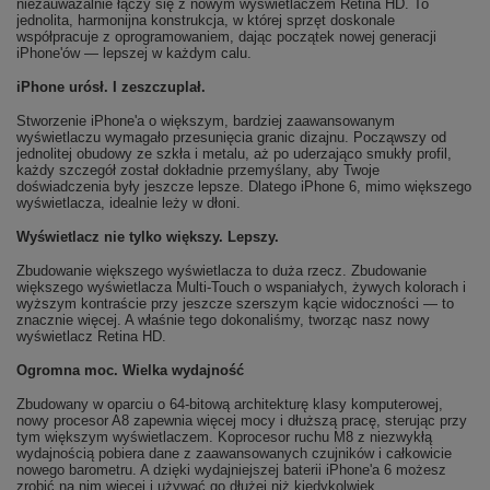
niezauważalnie łączy się z nowym wyświetlaczem Retina HD. To
jednolita, harmonijna konstrukcja, w której sprzęt doskonale
współpracuje z oprogramowaniem, dając początek nowej generacji
iPhone'ów — lepszej w każdym calu.
iPhone urósł. I zeszczuplał.
Stworzenie iPhone'a o większym, bardziej zaawansowanym
wyświetlaczu wymagało przesunięcia granic dizajnu. Począwszy od
jednolitej obudowy ze szkła i metalu, aż po uderzająco smukły profil,
każdy szczegół został dokładnie przemyślany, aby Twoje
doświadczenia były jeszcze lepsze. Dlatego iPhone 6, mimo większego
wyświetlacza, idealnie leży w dłoni.
Wyświetlacz nie tylko większy. Lepszy.
Zbudowanie większego wyświetlacza to duża rzecz. Zbudowanie
większego wyświetlacza Multi‑Touch o wspaniałych, żywych kolorach i
wyższym kontraście przy jeszcze szerszym kącie widoczności — to
znacznie więcej. A właśnie tego dokonaliśmy, tworząc nasz nowy
wyświetlacz Retina HD.
Ogromna moc. Wielka wydajność
Zbudowany w oparciu o 64-bitową architekturę klasy komputerowej,
nowy procesor A8 zapewnia więcej mocy i dłuższą pracę, sterując przy
tym większym wyświetlaczem. Koprocesor ruchu M8 z niezwykłą
wydajnością pobiera dane z zaawansowanych czujników i całkowicie
nowego barometru. A dzięki wydajniejszej baterii iPhone'a 6 możesz
zrobić na nim więcej i używać go dłużej niż kiedykolwiek.