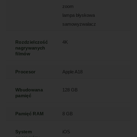
zoom
lampa błyskowa
samowyzwalacz
Rozdzielczość
4K
nagrywanych
filmów
Procesor
Apple A18
Wbudowana
128 GB
pamięć
Pamięć RAM
8 GB
System
iOS