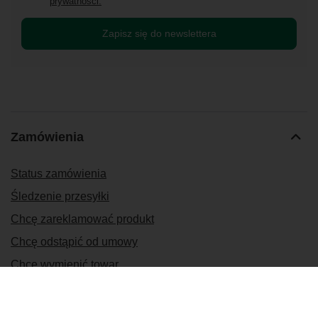
prywatności.
Zapisz się do newslettera
Zamówienia
Status zamówienia
Śledzenie przesyłki
Chcę zareklamować produkt
Chcę odstąpić od umowy
Chcę wymienić towar
Kontakt