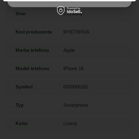
Stan
Używany
Kod producenta
MYE73HX/A
Marka telefonu
Apple
Model telefonu
iPhone 16
Symbol
0000006181
Typ
Smartphone
Kolor
czarny