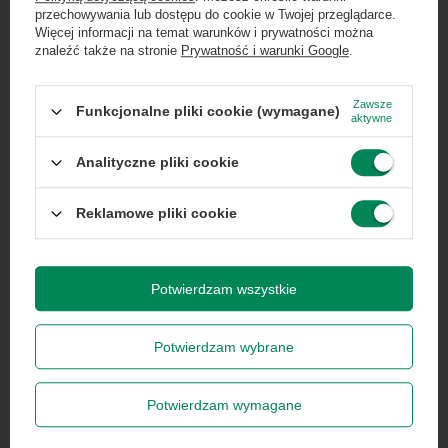
Zgarnij jako pierwszy informacje o zniżkach i
przechowywania lub dostępu do cookie w Twojej przeglądarce.
rabatach w naszym sklepie!
Więcej informacji na temat warunków i prywatności można
znaleźć także na stronie
Prywatność i warunki Google
.
Specyfikacja
...
lub zadzwoń od razu, aby odebrać
przy zamówieniu telefonicznym
Zawsze
Funkcjonalne pliki cookie (wymagane)
aktywne
50 zł rabatu!
Analityczne pliki cookie
Marka
Apple
Rabat 50 zł przy zamówieniach powyżej 300 zł. Oferta
jednorazowa, nie łączy się z innymi promocjami i nie
obejmuje zamówień hurtowych.
Reklamowe pliki cookie
Symbol
0195949805691
Wyrażam zgodę na przetwarzanie danych osobowych
na potrzeby newslettera. Więcej w
polityce
prywatności
.
Potwierdzam wszystkie
Seria
iPhone
Potwierdzam wybrane
Gwarancja
Gwarancja na 3
miesiące
Zapisz się
Potwierdzam wymagane
Klasa
A
Szanujemy Twoją prywatność – żadnego spamu.