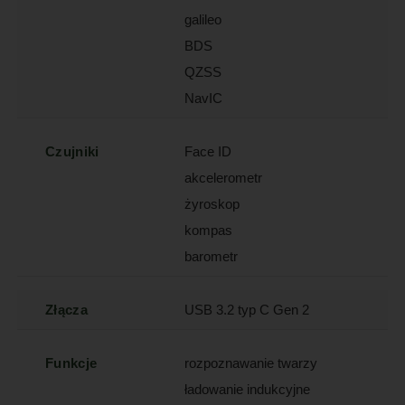
galileo
BDS
QZSS
NavIC
Czujniki
Face ID
akcelerometr
żyroskop
kompas
barometr
Złącza
USB 3.2 typ C Gen 2
Funkcje
rozpoznawanie twarzy
ładowanie indukcyjne