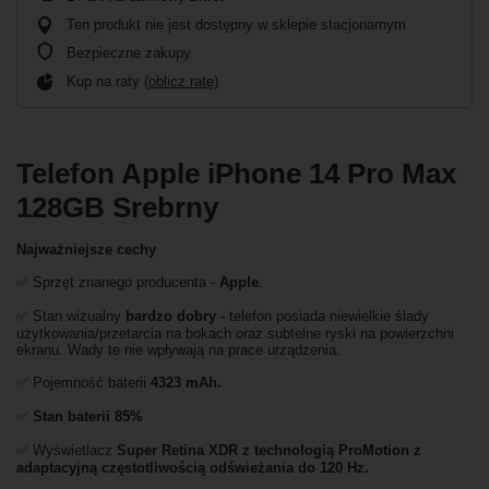
Ten produkt nie jest dostępny w sklepie stacjonarnym
Bezpieczne zakupy
Kup na raty (
oblicz ratę
)
Telefon Apple iPhone 14 Pro Max
128GB Srebrny
Najważniejsze cechy
✅ Sprzęt znanego producenta -
Apple
.
✅ Stan wizualny
bardzo dobry -
telefon posiada niewielkie ślady
użytkowania/przetarcia na bokach oraz subtelne ryski na powierzchni
ekranu. Wady te nie wpływają na prace urządzenia.
✅ Pojemność baterii
4323 mAh.
✅
Stan baterii 85%
✅ Wyświetlacz
Super Retina XDR z technologią ProMotion z
adaptacyjną częstotliwością odświeżania do 120 Hz.