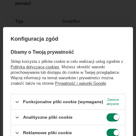
pamięć
Typ
Smartfon
Konfiguracja zgód
Kolor
srebrny
×
Dołącz do newslettera Green
Dbamy o Twoją prywatność
Przekątna
6.7
Computers
Sklep korzysta z plików cookie w celu realizacji usług zgodnie z
ekranu
Polityką dotyczącą cookies
. Możesz określić warunki
Zgarnij jako pierwszy informacje o zniżkach i
przechowywania lub dostępu do cookie w Twojej przeglądarce.
rabatach w naszym sklepie!
Więcej informacji na temat warunków i prywatności można
Pamięć RAM
6 GB
znaleźć także na stronie
Prywatność i warunki Google
.
...
lub zadzwoń od razu, aby odebrać
System
iOS
przy zamówieniu telefonicznym
Zawsze
Funkcjonalne pliki cookie (wymagane)
operacyjny
aktywne
50 zł rabatu!
Analityczne pliki cookie
Pojemność
4323
Rabat 50 zł przy zamówieniach powyżej 300 zł. Oferta
jednorazowa, nie łączy się z innymi promocjami i nie
akumulatora
obejmuje zamówień hurtowych.
Reklamowe pliki cookie