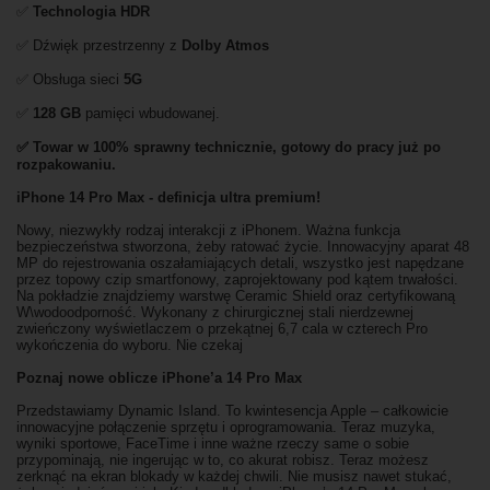
✅
Technologia HDR
✅ Dźwięk przestrzenny z
Dolby Atmos
✅ Obsługa sieci
5G
✅
128 GB
pamięci wbudowanej.
✅ Towar w 100% sprawny technicznie, gotowy do pracy już po
rozpakowaniu.
iPhone 14 Pro Max - definicja ultra premium!
Nowy, niezwykły rodzaj interakcji z iPhonem. Ważna funkcja
bezpieczeństwa stworzona, żeby ratować życie. Innowacyjny aparat 48
MP do rejestrowania oszałamiających detali, wszystko jest napędzane
przez topowy czip smartfonowy, zaprojektowany pod kątem trwałości.
Na pokładzie znajdziemy warstwę Ceramic Shield oraz certyfikowaną
W\wodoodporność. Wykonany z chirurgicznej stali nierdzewnej
zwieńczony wyświetlaczem o przekątnej 6,7 cala w czterech Pro
wykończenia do wyboru. Nie czekaj
Poznaj nowe oblicze iPhone’a 14 Pro Max
Przedstawiamy Dynamic Island. To kwintesencja Apple – całkowicie
innowacyjne połączenie sprzętu i oprogramowania. Teraz muzyka,
wyniki sportowe, FaceTime i inne ważne rzeczy same o sobie
przypominają, nie ingerując w to, co akurat robisz. Teraz możesz
zerknąć na ekran blokady w każdej chwili. Nie musisz nawet stukać,