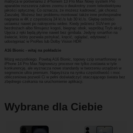
matryca w porównaniu z iPhonem 13 Pro Max Nowy system Pro
aparatów rozszerza zakres zoomu o dwukrotny zoom teleobiektywu
jakości optycznej. Co oznacza, że możesz kadrować, jak chcesz.
Zaszalej. Możesz bez problemu montować także inne profesjonalne
nagrania w 4K z częstością 24 kl./s lub 30 kl./s. Głębię ostrości
ustawisz nawet po nakręceniu wideo. Kiedy jedziesz SUV-em po
bezdrożach albo filmujesz kogoś, biegnąc obok, wypróbuj Tryb akcji.
Ujęcia z ręki będą płynne nawet bez gimbala. Jedyny smartfon na
świecie, który pozwala pstrykać, kręcić, oglądać, edytować i
udostępniać w ProRes lub Dolby Vision HDR
A16 Bionic - witaj na pokładzie
Mózg wszystkiego. Powitaj A16 Bionic, topowy czip smartfonowy w
iPhone 14 Pro Max Najnowszy procesor nie tylko zostawia w tyle
konkurencję, ale wyznacza nowe standardy w tworzeniu urządzeń w
segmencie ultra premium. Najwyższa na rynku częstotliwość i moc
obliczeniowa pozwoli Ci w pełni doświadczyć otaczającego świata bez
zbędnego czekania na uruchomienie aplikacji.
Wybrane dla Ciebie