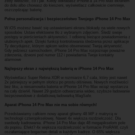
żeby wiedzieć, co i jak. Kiedy odkładasz iPhone’a 14 Pro Max ekranem
do dołu albo chowasz do kieszeni, wyświetlacz całkowicie ciemnieje,
oszczędzając baterię.
Pełna personalizacja i bezpieczeństwo Twojego iPhone 14 Pro Max
W iOS możesz bawić się ustawieniami ekranu blokady na wiele nowych
sposobów. Ustaw efektowne tło z wybranym zdjęciem. Śledź swoje
postępy w pierścieniach aktywności. I odbieraj bieżące powiadomienia z
ulubionych apek. Dzięki funkcji kontrolowania śledzenia przez aplikacje
Ty decydujesz, którym apkom wolno obserwować Twoją aktywność.
Gdy jedziesz samochodem, iPhone 14 Pro Max rozpoznaje poważne
zderzenia, dzwoni pod numer 112 i powiadamia Twoje kontakty
alarmowe
Najlepszy ekran z największą baterią w iPhone 14 Pro Max
Wyświetlacz Super Retina XDR w rozmiarze 6,7 cala, który jest nawet
2x jaśniejszy w pełnym słońcu po prostu olśniewa. Nowych możliwości
bez liku, a niesamowita bateria w iPhonie 14 Pro Max wciąż wystarcza
na cały dzień4. Nawet 29 godzin odtwarzania wideo, szybsze ładowanie
bezprzewodowe z dodatkową ładowarką MagSafe.
Aparat iPhona 14 Pro Max nie ma sobie równych!
Przedstawiamy całkiem nowy aparat główny 48 MP z matrycą w
technologii czteropikselowej. Nawet 4x większa rozdzielczość. Dla
swobody kadrowania. iPhone 14 Pro Max daje 48 megapikselom pole
do popisu. Efekt? 4x większa rozdzielczość w formacie ProRAW, czyli
oszałamiające bogactwo detali w każdym kadrze. O 65% większa