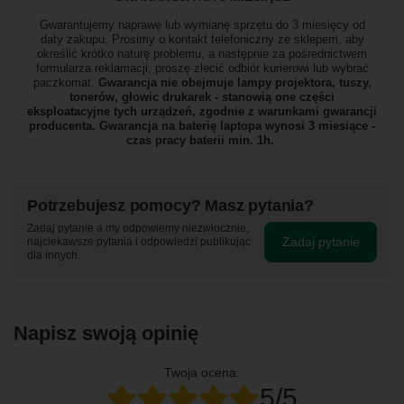
Gwarantujemy naprawę lub wymianę sprzętu do 3 miesięcy od
daty zakupu. Prosimy o kontakt telefoniczny ze sklepem, aby
określić krótko naturę problemu, a następnie za pośrednictwem
formularza reklamacji, proszę zlecić odbiór
kurierowi lub wybrać
paczkomat.
Gwarancja nie obejmuje lampy projektora, tuszy,
tonerów, głowic drukarek - stanowią one części
eksploatacyjne tych urządzeń, zgodnie z warunkami gwarancji
producenta. Gwarancja na baterię laptopa wynosi 3 miesiące -
czas pracy baterii min. 1h.
Potrzebujesz pomocy? Masz pytania?
Zadaj pytanie a my odpowiemy niezwłocznie,
Zadaj pytanie
najciekawsze pytania i odpowiedzi publikując
dla innych.
Napisz swoją opinię
Twoja ocena:
5/5