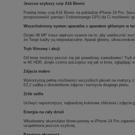
Jeszcze szybszy czip A16 Bionic
Powitaj nowy czip A16 Bionic na pokładzie iPhone 14 Pro. Se
przepustowość pamięci 5-rdzeniowego GPU da Ci możliwość gr
Wszechstronny system aparatów z aparatem głównym w tec
Dzięki 48 MP masz większe szanse na to, aby uwidocznić wszy
że Twoje kadry są niepowtarzalne. Aparat główny, ultraszeroko
Tryb filmowy i akcji
Od teraz możesz poczuć się jak prawdziwy zawodowiec! Tryb akcj
w 4K HDR, dzięki czemu poczujesz się jak w kinie, oglądając sw
Zdjęcia makro
Wykorzystaj pełnię możliwości wszystkich pikseli na matrycy 
f/2,2 zadba o doświetlenie zdjęcia i rozmycie drugiego planu.
Zrób selfie
Uchwyć najostrzejsze, najbardziej kolorowe zbliżenia i zdjęc
Energia na cały dzień
Wbudowany akumulator litowo-jonowy w iPhone 14 Pro zapewni 
uzupełniona jeszcze szybciej.
Pasujące akcesoria