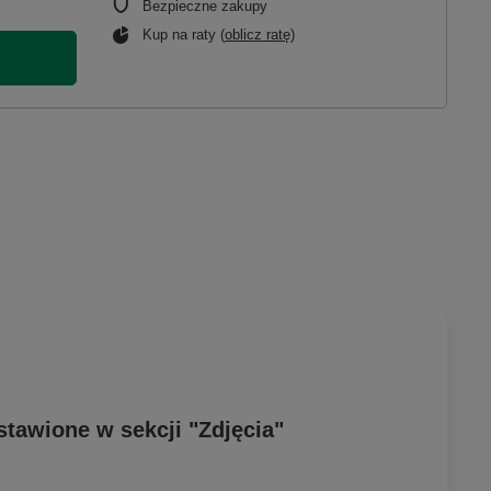
Bezpieczne zakupy
Kup na raty (
oblicz ratę
)
stawione w sekcji "Zdjęcia"