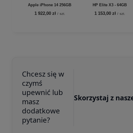
Apple iPhone 14 256GB
HP Elite X3 - 64GB
1 922,00 zł
1 153,00 zł
/
szt.
/
szt.
Chcesz się w
czymś
upewnić lub
Skorzystaj z nasz
masz
dodatkowe
pytanie?