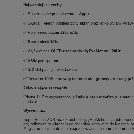
Najważniejsze cechy
✅ Sprzęt znanego producenta -
Apple
.
✅ Uwaga!
Telefon posiada zbity ekran oraz lekko wylany wyświ
✅ Pojemność baterii
3200mAh.
✅
Stan baterii 95%
✅ Wyświetlacz
OLED z technologią ProMotion 120Hz.
✅
6 GB
pamięci ram.
✅
512 GB
pamięci wbudowanej.
✅ Towar w 100% sprawny technicznie, gotowy do pracy już
Zniewalające szczegóły
iPhone 14 Pro wyposażono w funkcję bezpieczeństwa, aparat 4
modelu!
Wyświetlacz
Super Retina XDR wraz z technologią ProMotion i częstotliwoś
gdy odłożysz go ekranem do dołu albo schowasz do kieszeni to
Magiczne miejsce do interakcji z powiadomieniami, alertami i d