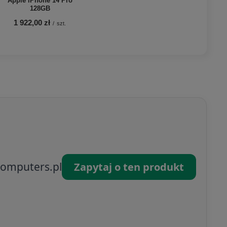
Apple iPhone 14 Pro
128GB
1 922,00 zł
/
szt.
omputers.pl
Zapytaj o ten produkt