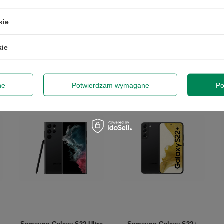
kie
kie
ne
Potwierdzam wymagane
Po