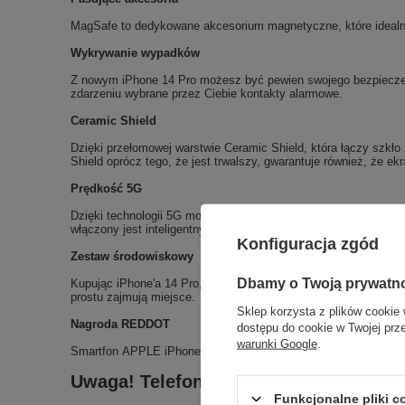
MagSafe to dedykowane akcesorium magnetyczne, które idealni
Wykrywanie wypadków
Z nowym iPhone 14 Pro możesz być pewien swojego bezpieczeń
zdarzeniu wybrane przez Ciebie kontakty alarmowe.
Ceramic Shield
Dzięki przełomowej warstwie Ceramic Shield, która łączy szkło 
Shield oprócz tego, że jest trwalszy, gwarantuje również, że ekr
Prędkość 5G
Dzięki technologii 5G możesz używać iPhone'a 14 Pro do szybki
włączony jest inteligentny tryb danych, prędkość transmisji zo
Konfiguracja zgód
Zestaw środowiskowy
Dbamy o Twoją prywatn
Kupując iPhone'a 14 Pro, otrzymujesz również kabel USB-C/Lig
prostu zajmują miejsce.
Sklep korzysta z plików cookie 
Nagroda REDDOT
dostępu do cookie w Twojej prz
warunki Google
.
Smartfon APPLE iPhone 14 Pro 128GB w roku 2023 został wyró
Uwaga! Telefon posiada zbity ekran or
Funkcjonalne pliki 