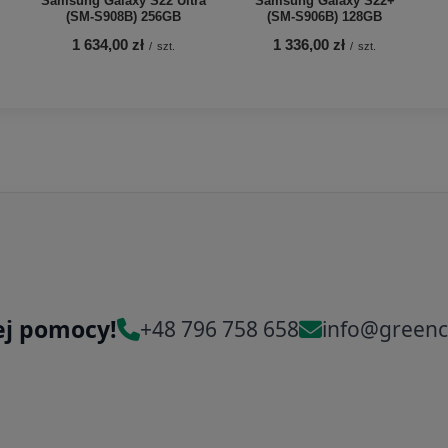
Samsung Galaxy S22 Ultra
Samsung Galaxy S22+
(SM-S908B) 256GB
(SM-S906B) 128GB
1 634,00 zł
1 336,00 zł
/
szt.
/
szt.
ej pomocy!
+48 796 758 658
info@greenc