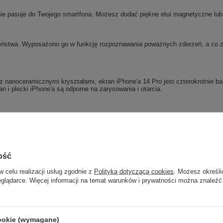
e pasuje do Twojego smartfona. Możesz dodać piękne etui magnetyczne lub p
stwa. Wyposażono go w funkcję rozpoznawania poważnych zderzeń, a co za 
z nanoceramicznymi kryształami, ekran iPhone'a 14 Pro jest czterokrotnie ba
an i plecki iPhone'a są odporne na zarysowania i otarcia.
ego pobierania filmów i wysyłania ich w najwyższej rozdzielczości. Prędkość
stanie automatycznie zmniejszona, gdy nie surfujesz po Internecie, zmniejsza
ość
htning do szybkiego ładowania. Ze względów środowiskowych wyjęto z pudełka
w celu realizacji usług zgodnie z
Polityką dotyczącą cookies
. Możesz określi
eglądarce. Więcej informacji na temat warunków i prywatności można znaleźć
żniony prestiżową nagrodą Reddot.
az potłuczone plecki! Wady te są przedstawione
cookie (wymagane)