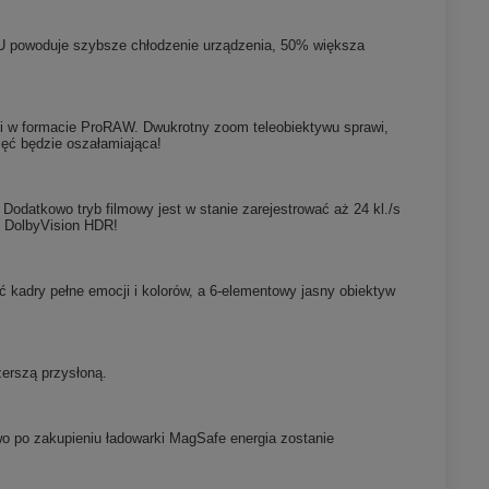
PU powoduje szybsze chłodzenie urządzenia, 50% większa
ci w formacie ProRAW. Dwukrotny zoom teleobiektywu sprawi,
jęć będzie oszałamiająca!
Dodatkowo tryb filmowy jest w stanie zarejestrować aż 24 kl./s
ub DolbyVision HDR!
 kadry pełne emocji i kolorów, a 6-elementowy jasny obiektyw
zerszą przysłoną.
o po zakupieniu ładowarki MagSafe energia zostanie