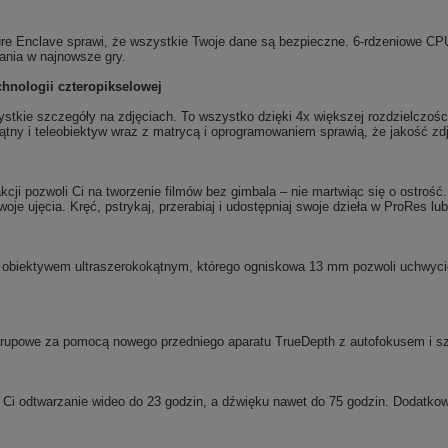
cure Enclave sprawi, że wszystkie Twoje dane są bezpieczne. 6-rdzeniowe C
ania w najnowsze gry.
hnologii czteropikselowej
stkie szczegóły na zdjęciach. To wszystko dzięki 4x większej rozdzielczoś
kątny i teleobiektyw wraz z matrycą i oprogramowaniem sprawią, że jakość zd
i pozwoli Ci na tworzenie filmów bez gimbala – nie martwiąc się o ostrość. 
oje ujęcia. Kręć, pstrykaj, przerabiaj i udostępniaj swoje dzieła w ProRes l
z obiektywem ultraszerokokątnym, którego ogniskowa 13 mm pozwoli uchwycić
ia grupowe za pomocą nowego przedniego aparatu TrueDepth z autofokusem i s
Ci odtwarzanie wideo do 23 godzin, a dźwięku nawet do 75 godzin. Dodatkow