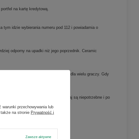
ortfel na kartę kredytową.
tym idzie wybierania numeru pod 112 i powiadamia o
rdziej odporny na upadki niż jego poprzednik. Ceramic
 5G przyda się również w grach online dla wielu graczy. Gdy
jąc w ten sposób zużycie energii.
 zasilacz i słuchawki, które zazwyczaj są niepotrzebne i po
ć warunki przechowywania lub
 także na stronie
Prywatność i
 w sekcji "Zdjęcia"
Zawsze aktywne