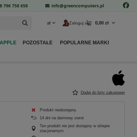
8 796 758 658
info@greencomputers.pl
0,00 zł
zł
Zaloguj się
 APPLE
POZOSTAŁE
POPULARNE MARKI
Dodaj do listy zakupowej
Produkt niedostępny
14
dni na darmowy zwrot
Ten produkt nie jest dostępny w sklepie
stacjonarnym