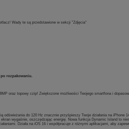
etlacz! Wady te są przedstawione w sekcji "Zdjęcia"
 po rozpakowaniu.
8MP oraz topowy czip! Zwiększone możliwości Twojego smartfona i dopasowa
cią odświeżania do 120 Hz znacznie przyśpieszy Twoje działania na iPhone 
 ekran wygaśnie, oszczędzając energię. Nowa funkcja Dynamic Island to nie
ziałaniami. Działa na iOS 16 i współpracuje z różnymi aplikacjami, aby zape