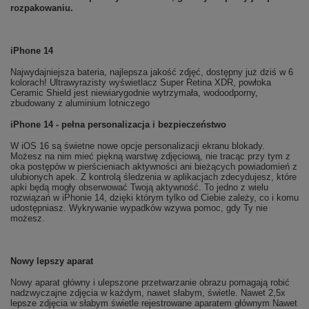
rozpakowaniu.
iPhone 14
Najwydajniejsza bateria, najlepsza jakość zdjęć, dostępny już dziś w 6
kolorach! Ultrawyrazisty wyświetlacz Super Retina XDR, powłoka
Ceramic Shield jest niewiarygodnie wytrzymała, wodoodporny,
zbudowany z aluminium lotniczego
iPhone 14 - pełna personalizacja i bezpieczeństwo
W iOS 16 są świetne nowe opcje personalizacji ekranu blokady.
Możesz na nim mieć piękną warstwę zdjęciową, nie tracąc przy tym z
oka postępów w pierścieniach aktywności ani bieżących powiadomień z
ulubionych apek. Z kontrolą śledzenia w aplikacjach zdecydujesz, które
apki będą mogły obserwować Twoją aktywność. To jedno z wielu
rozwiązań w iPhonie 14, dzięki którym tylko od Ciebie zależy, co i komu
udostępniasz. Wykrywanie wypadków wzywa pomoc, gdy Ty nie
możesz.
Nowy lepszy aparat
Nowy aparat główny i ulepszone przetwarzanie obrazu pomagają robić
nadzwyczajne zdjęcia w każdym, nawet słabym, świetle. Nawet 2,5x
lepsze zdjęcia w słabym świetle rejestrowane aparatem głównym Nawet