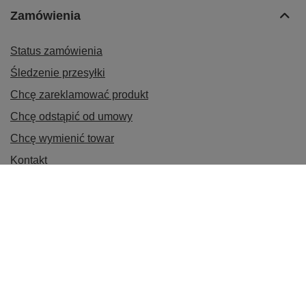
Zamówienia
Status zamówienia
Śledzenie przesyłki
Chcę zareklamować produkt
Chcę odstąpić od umowy
Chcę wymienić towar
Kontakt
Konto
Informacje