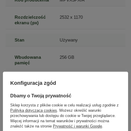
Rozdzielczość
2532 x 1170
ekranu (px)
Stan
Używany
Wbudowana
256 GB
pamięć
Typ
Smartfon
Konfiguracja zgód
Dbamy o Twoją prywatność
Kolor
czarny
Sklep korzysta z plików cookie w celu realizacji usług zgodnie z
Polityką dotyczącą cookies
. Możesz określić warunki
Przekątna
6.1
przechowywania lub dostępu do cookie w Twojej przeglądarce.
ekranu
Więcej informacji na temat warunków i prywatności można
znaleźć także na stronie
Prywatność i warunki Google
.