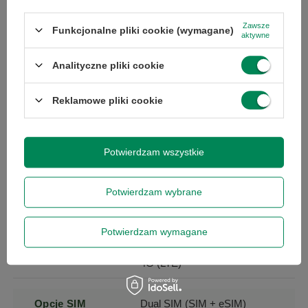
Pamięć RAM
6 GB
Zawsze
Funkcjonalne pliki cookie (wymagane)
aktywne
System
iOS
Analityczne pliki cookie
operacyjny
Reklamowe pliki cookie
Pojemność
3279
akumulatora
Potwierdzam wszystkie
Komunikacja
Bluetooth
Wi-Fi
Potwierdzam wybrane
NFC
Potwierdzam wymagane
Transmisja
5G
danych
4G (LTE)
Opcje SIM
Dual SIM (SIM + eSIM)