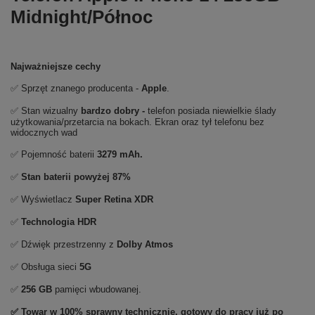
Midnight/Północ
Najważniejsze cechy
✅ Sprzęt znanego producenta -
Apple
.
✅ Stan wizualny
bardzo dobry -
telefon posiada niewielkie ślady
użytkowania/przetarcia na bokach. Ekran oraz tył telefonu bez
widocznych wad
✅ Pojemność baterii
3279 mAh.
✅
Stan baterii powyżej 87%
✅ Wyświetlacz
Super Retina XDR
✅
Technologia HDR
✅ Dźwięk przestrzenny z
Dolby Atmos
✅ Obsługa sieci
5G
✅
256 GB
pamięci wbudowanej.
✅ Towar w 100% sprawny technicznie, gotowy do pracy już po