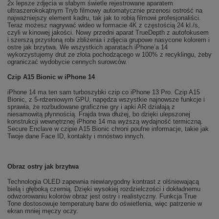
2x lepsze zdjęcia w słabym świetle rejestrowane aparatem
ultraszerokokątnym Tryb filmowy automatycznie przenosi ostrość na
najważniejszy element kadru, tak jak to robią filmowi profesjonaliści.
Teraz możesz nagrywać wideo w formacie 4K z częstością 24 kl./s,
czyli w kinowej jakości. Nowy przedni aparat TrueDepth z autofokusem
i szerszą przysłoną robi zbliżenia i zdjęcia grupowe nasycone kolorem i
ostre jak brzytwa. We wszystkich aparatach iPhone’a 14
wykorzystujemy drut ze złota pochodzącego w 100% z recyklingu, żeby
ograniczać wydobycie cennych surowców.
Czip A15 Bionic w iPhone 14
iPhone 14 ma ten sam turboszybki czip co iPhone 13 Pro. Czip A15
Bionic, z 5‑rdzeniowym GPU, napędza wszystkie najnowsze funkcje i
sprawia, że rozbudowane graficznie gry i apki AR działają z
niesamowitą płynnością. Frajda trwa dłużej, bo dzięki ulepszonej
konstrukcji wewnętrznej iPhone 14 ma wyższą wydajność termiczną.
Secure Enclave w czipie A15 Bionic chroni poufne informacje, takie jak
Twoje dane Face ID, kontakty i mnóstwo innych.
Obraz ostry jak brzytwa
Technologia OLED zapewnia niewiarygodny kontrast z olśniewającą
bielą i głęboką czernią. Dzięki wysokiej rozdzielczości i dokładnemu
odwzorowaniu kolorów obraz jest ostry i realistyczny. Funkcja True
Tone dostosowuje temperaturę barw do oświetlenia, więc patrzenie w
ekran mniej męczy oczy.