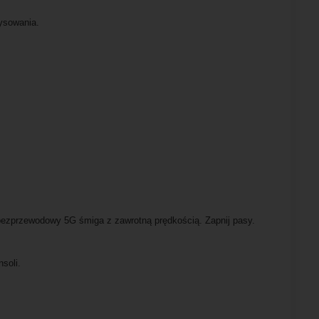
rysowania.
 bezprzewodowy 5G śmiga z zawrotną prędkością. Zapnij pasy.
soli.