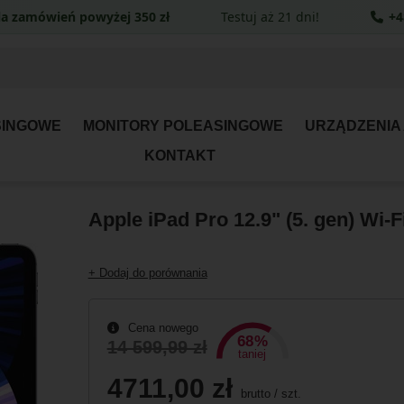
a zamówień powyżej 350 zł
Testuj aż 21 dni!
+4
SINGOWE
MONITORY POLEASINGOWE
URZĄDZENIA
KONTAKT
Apple iPad Pro 12.9" (5. gen) Wi-
+ Dodaj do porównania
Cena nowego
68%
14 599,99 zł
taniej
4711,00 zł
brutto
/
szt.