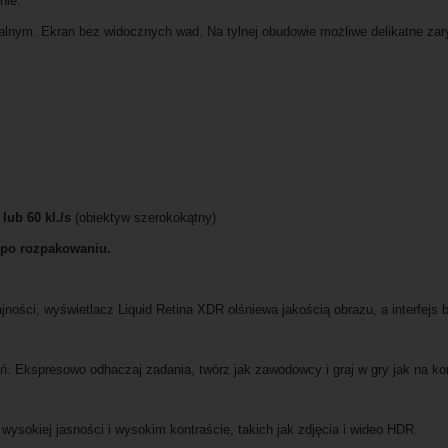
nie.
ualnym. Ekran bez widocznych wad. Na tylnej obudowie możliwe delikatne za
s lub 60 kl./s
(obiektyw szerokokątny)
 po rozpakowaniu.
ości, wyświetlacz Liquid Retina XDR olśniewa jakością obrazu, a interfejs
eń. Ekspresowo odhaczaj zadania, twórz jak zawodowcy i graj w gry jak na kon
wysokiej jasności i wysokim kontraście, takich jak zdjęcia i wideo HDR.