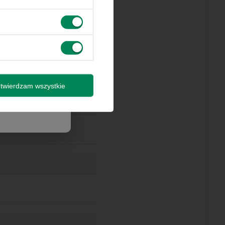
 innymi
by wysyłki
isz się
twierdzam wszystkie