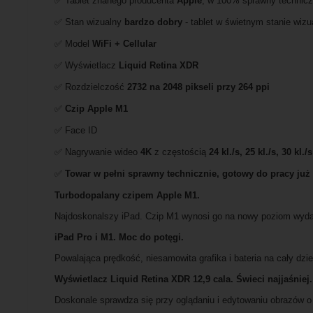
✅ Tablet znanego producenta
Apple
, w 100% sprawny technicz
✅ Stan wizualny
bardzo dobry
- tablet w świetnym stanie wiz
✅ Model
WiFi + Cellular
✅ Wyświetlacz
Liquid Retina XDR
✅ Rozdzielczość
2732 na 2048 pikseli przy 264 ppi
✅
Czip Apple M1
✅ Face ID
✅ Nagrywanie wideo
4K
z częstością
24 kl./s, 25 kl./s, 30 kl./
✅
Towar w pełni sprawny technicznie, gotowy do pracy już
Turbodopalany czipem Apple M1.
Najdoskonalszy iPad. Czip M1 wynosi go na nowy poziom wydajn
iPad Pro i M1. Moc do potęgi.
Powalająca prędkość, niesamowita grafika i bateria na cały dzi
Wyświetlacz Liquid Retina XDR 12,9 cala. Świeci najjaśniej.
Doskonale sprawdza się przy oglądaniu i edytowaniu obrazów o 