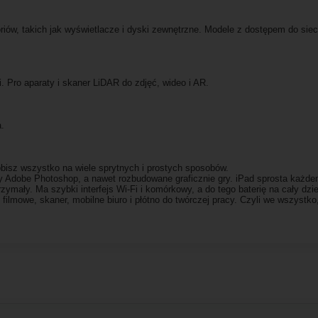
riów, takich jak wyświetlacze i dyski zewnętrzne. Modele z dostępem do siec
. Pro aparaty i skaner LiDAR do zdjęć, wideo i AR.
a.
bisz wszystko na wiele sprytnych i prostych sposobów.
zy Adobe Photoshop, a nawet rozbudowane graficznie gry. iPad sprosta każd
zymały. Ma szybki interfejs Wi-Fi i komórkowy, a do tego baterię na cały dzi
filmowe, skaner, mobilne biuro i płótno do twórczej pracy. Czyli we wszystko