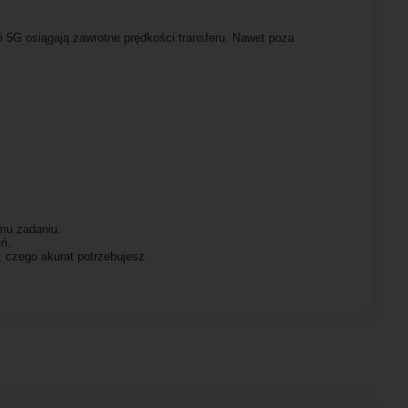
i 5G osiągają zawrotne prędkości transferu. Nawet poza
emu zadaniu.
eń.
, czego akurat potrzebujesz.