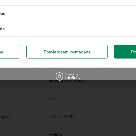
Apple
50 zł przy zamówieniach powyżej 300 zł. Oferta jednorazowa, nie łączy się z
kie
promocjami i nie obejmuje zamówień hurtowych.
iPad
kie
odę na przetwarzanie danych osobowych (adres e-mail) na potrze
 z informacją handlową. Więcej w
polityce prywatności
.
Gwarancja na 6 miesięcy
Zap
ne
Potwierdzam wymagane
Po
A
Szanujemy Twoją prywatność – żadnego spamu.
litowo-polimerowy
nie
 (px)
2732 x 2048
Retina