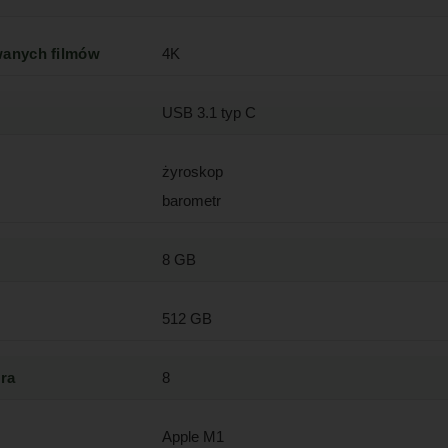
wanych filmów
4K
USB 3.1 typ C
żyroskop
barometr
8 GB
512 GB
ra
8
Apple M1