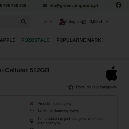
8 796 758 658
info@greencomputers.pl
0,00 zł
zł
Zaloguj się
 APPLE
POZOSTAŁE
POPULARNE MARKI
Fi+Cellular 512GB
Dodaj do listy zakupowej
Produkt niedostępny
14
dni na darmowy zwrot
Ten produkt nie jest dostępny w sklepie
stacjonarnym