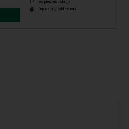
Bezpieczne zakupy
Kup na raty (
oblicz ratę
)