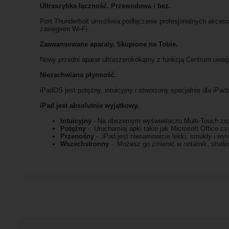
Ultraszybka łączność. Przewodowa i bez.
Port Thunderbolt umożliwia podłączanie profesjonalnych akceso
zasięgiem Wi-Fi.
Zaawansowane aparaty. Skupione na Tobie.
Nowy przedni aparat ultraszerokokątny z funkcją Centrum uwagi
Niezachwiana płynność.
iPadOS jest potężny, intuicyjny i stworzony specjalnie dla iPad
iPad jest absolutnie wyjątkowy.
Intuicyjny
- Na obszernym wyświetlaczu Multi-Touch zro
Potężny
- Uruchamiaj apki takie jak Microsoft Office c
Przenośny
- iPad jest niesamowicie lekki, smukły i wytr
Wszechstronny
- Możesz go zmienić w notatnik, studio 