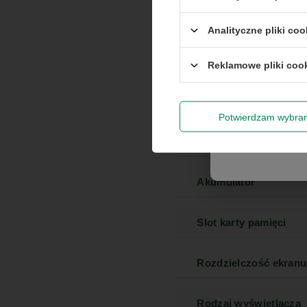
Marka
Rabat 
Analityczne pliki coo
Seria
Reklamowe pliki coo
Wyrażam zg
newslettera
Gwarancja
Potwierdzam wybra
Klasa
Akumulator
Slot karty pamięci
Rozdzielczość ekranu
Rodzaj wyświetlacza