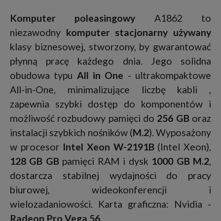
Komputer poleasingowy
A1862 to
niezawodny
komputer stacjonarny używany
klasy biznesowej, stworzony, by gwarantować
płynną pracę każdego dnia. Jego solidna
obudowa typu
All in One
- ultrakompaktowe
All-in-One, minimalizujące liczbę kabli ,
zapewnia szybki dostęp do komponentów i
możliwość rozbudowy pamięci do
256 GB
oraz
instalacji szybkich nośników (
M.2
). Wyposażony
w procesor
Intel Xeon W-2191B
(Intel Xeon),
128 GB GB
pamięci RAM i dysk
1000 GB M.2
,
dostarcza stabilnej wydajności do pracy
biurowej, wideokonferencji i
wielozadaniowości. Karta graficzna: Nvidia -
Radeon Pro Vega 56
.