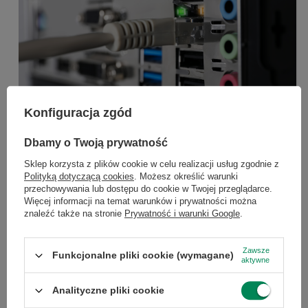
Konfiguracja zgód
×
Dołącz do newslettera Green
Dbamy o Twoją prywatność
Computers
Sklep korzysta z plików cookie w celu realizacji usług zgodnie z
Polityką dotyczącą cookies
. Możesz określić warunki
Zgarnij jako pierwszy informacje o zniżkach i
przechowywania lub dostępu do cookie w Twojej przeglądarce.
rabatach w naszym sklepie!
Więcej informacji na temat warunków i prywatności można
znaleźć także na stronie
Prywatność i warunki Google
.
...
lub zadzwoń od razu, aby odebrać
Twój świat bez przejściówek -
przy zamówieniu telefonicznym
Zawsze
Funkcjonalne pliki cookie (wymagane)
aktywne
wszystko pod ręką
50 zł rabatu!
Analityczne pliki cookie
Rabat 50 zł przy zamówieniach powyżej 300 zł. Oferta