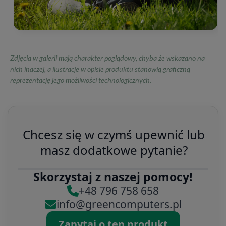
Zdjęcia w galerii mają charakter poglądowy, chyba że wskazano na
nich inaczej, a ilustracje w opisie produktu stanowią graficzną
reprezentację jego możliwości technologicznych.
Chcesz się w czymś upewnić lub
masz dodatkowe pytanie?
Skorzystaj z naszej pomocy!
+48 796 758 658
info@greencomputers.pl
Zapytaj o ten produkt