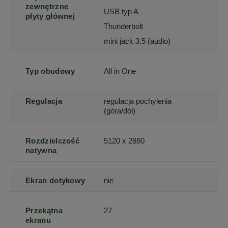
zewnętrzne
USB typ A
płyty głównej
Thunderbolt
mini jack 3,5 (audio)
Typ obudowy
All in One
Regulacja
regulacja pochylenia
(góra/dół)
Rozdzielczość
5120 x 2880
natywna
Ekran dotykowy
nie
Przekątna
27
ekranu