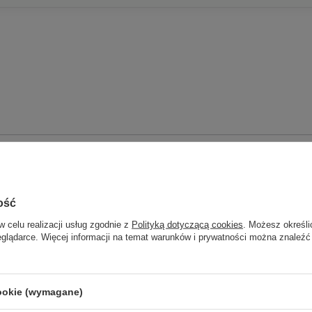
Dołącz do newslettera Gree
Computers
Pozostałe
j jako pierwszy informacje o zniżkach i rab
ość
Gwarancja na 6 miesięcy
naszym sklepie!
w celu realizacji usług zgodnie z
Polityką dotyczącą cookies
. Możesz określi
eglądarce. Więcej informacji na temat warunków i prywatności można znaleźć
Skontaktuj się z nami
woń od razu, aby odebrać przy zamów
telefonicznym
Używany
cookie (wymagane)
50 zł rabatu!