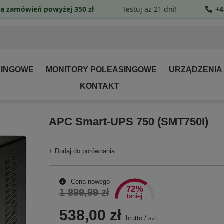
a zamówień powyżej 350 zł
Testuj aż 21 dni!
+4
SINGOWE
MONITORY POLEASINGOWE
URZĄDZENIA
KONTAKT
APC Smart-UPS 750 (SMT750I)
+ Dodaj do porównania
Cena nowego
72%
1 899,99 zł
taniej
538,00 zł
brutto
/
szt.