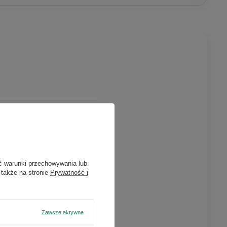
×
n
atach w
ć warunki przechowywania lub
 także na stronie
Prywatność i
ieniu
Zawsze aktywne