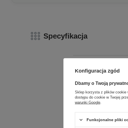
Specyfikacja
Marka
Konfiguracja zgód
Zgarni
Dbamy o Twoją prywatn
Gwarancja
Sklep korzysta z plików cookie 
dostępu do cookie w Twojej prz
Specyfikacja
Zadz
warunki Google
.
Stan
Funkcjonalne pliki 