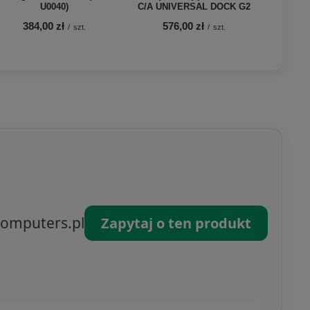
U0040)
C/A UNIVERSAL DOCK G2
384,00 zł
576,00 zł
/
szt.
/
szt.
omputers.pl
Zapytaj o ten produkt