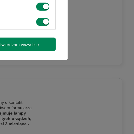
 promocjami i
y wysyłki
twierdzam wszystkie
isz się
my o kontakt
ictwem formularza
ejmuje lampy
e tych urządzeń,
i 3 miesiące -