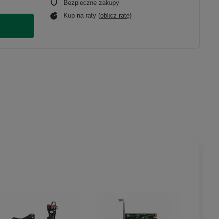
Bezpieczne zakupy
Kup na raty (
oblicz ratę
)