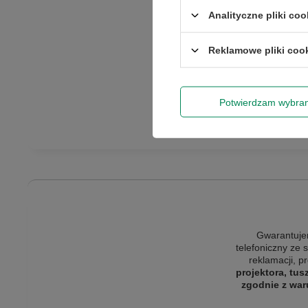
Analityczne pliki coo
Klasa
Rabat 50 zł 
Reklamowe pliki coo
Informacje o bezpiec
Wyrażam zgo
newslettera
Stan opakowania
Potwierdzam wybra
Gwarantujem
telefoniczny ze 
reklamacji, p
projektora, tus
zgodnie z war