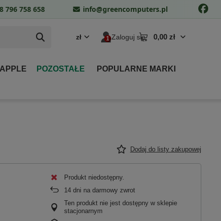
8 796 758 658
info@greencomputers.pl
0,00 zł
zł
Zaloguj się
 APPLE
POZOSTAŁE
POPULARNE MARKI
Dodaj do listy zakupowej
Produkt niedostępny
14
dni na darmowy zwrot
Ten produkt nie jest dostępny w sklepie
stacjonarnym