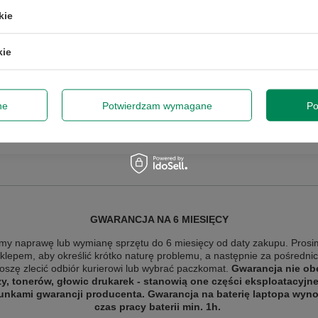
kie
A
przy zamówieniach powyżej 300 zł. Oferta jednorazowa, nie łączy się z innymi
nie obejmuje zamówień hurtowych.
kie
zeństwie
Informacja
dę na przetwarzanie danych osobowych (adres e-mail) na potrzeb
 z informacją handlową. Więcej w
polityce prywatności
.
zastępcze
ne
Potwierdzam wymagane
Po
Zap
Szanujemy Twoją prywatność – żadnego spamu.
GWARANCJA NA 6 MIESIĘCY
y naprawę lub wymianę sprzętu do 6 miesięcy od daty zakupu. Prosi
sklepem, aby określić krótko naturę problemu, a następnie za pośredn
roszę zlecić odbiór
kurierowi lub wybrać paczkomat.
Gwarancja nie ob
zy, tonerów, głowic drukarek - stanowią one części eksploatacyjn
unkami gwarancji producenta. Gwarancja na baterię laptopa wynos
czas pracy baterii min. 1h.