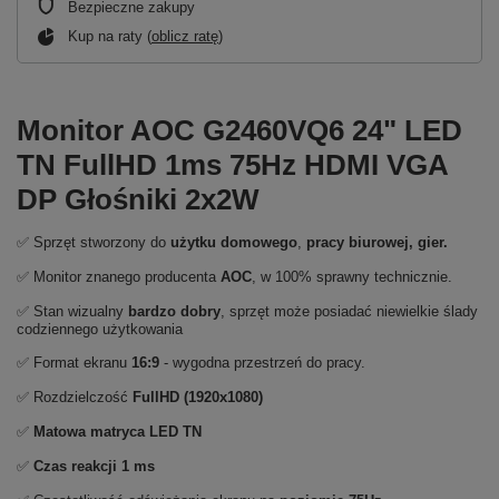
Bezpieczne zakupy
Kup na raty (
oblicz ratę
)
Monitor AOC G2460VQ6 24" LED
TN FullHD 1ms 75Hz HDMI VGA
DP Głośniki 2x2W
✅ Sprzęt stworzony do
użytku domowego
,
pracy biurowej, gier.
✅ Monitor znanego producenta
AOC
, w 100% sprawny technicznie.
✅ Stan wizualny
bardzo dobry
, sprzęt może posiadać niewielkie ślady
codziennego użytkowania
✅ Format ekranu
16:9
- wygodna przestrzeń do pracy.
✅ Rozdzielczość
FullHD (1920x1080)
✅
Matowa matryca LED TN
✅
Czas reakcji 1 ms