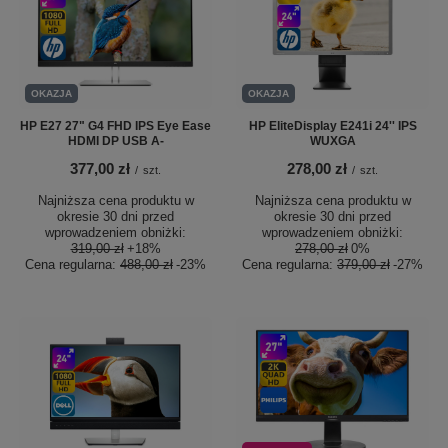
OKAZJA
OKAZJA
HP E27 27" G4 FHD IPS Eye Ease
HP EliteDisplay E241i 24'' IPS
HDMI DP USB A-
WUXGA
377,00 zł
278,00 zł
/
szt.
/
szt.
Najniższa cena produktu w
Najniższa cena produktu w
okresie 30 dni przed
okresie 30 dni przed
wprowadzeniem obniżki:
wprowadzeniem obniżki:
319,00 zł
+18%
278,00 zł
0%
Cena regularna:
488,00 zł
-23%
Cena regularna:
379,00 zł
-27%