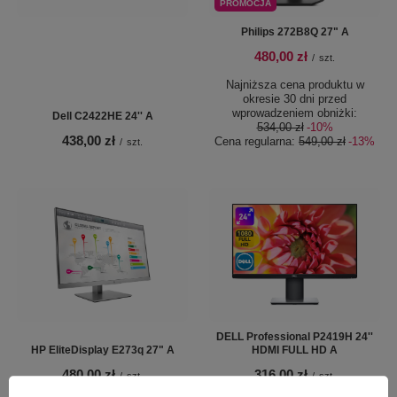
PROMOCJA
Philips 272B8Q 27" A
480,00 zł
/
szt.
Najniższa cena produktu w
okresie 30 dni przed
wprowadzeniem obniżki:
Dell C2422HE 24'' A
534,00 zł
-10%
438,00 zł
Cena regularna:
549,00 zł
-13%
/
szt.
DELL Professional P2419H 24''
HP EliteDisplay E273q 27" A
HDMI FULL HD A
480,00 zł
316,00 zł
/
szt.
/
szt.