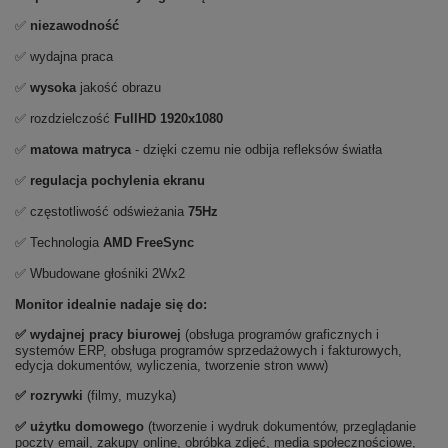
✅
niezawodność
✅ wydajna praca
✅
wysoka
jakość obrazu
✅ rozdzielczość
FullHD 1920x1080
✅
matowa matryca
- dzięki czemu nie odbija refleksów światła
✅
regulacja pochylenia ekranu
✅ częstotliwość odświeżania
75Hz
✅ Technologia
AMD FreeSync
✅ Wbudowane głośniki 2Wx2
Monitor idealnie nadaje się do:
✅
wydajnej pracy biurowej
(obsługa programów graficznych i
systemów ERP, obsługa programów sprzedażowych i fakturowych,
edycja dokumentów, wyliczenia, tworzenie stron www)
✅
rozrywki
(filmy, muzyka)
✅ użytku domowego
(tworzenie i wydruk dokumentów, przeglądanie
poczty email, zakupy online, obróbka zdjęć, media społecznościowe,