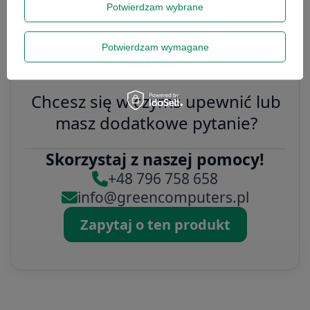
Potwierdzam wybrane
399,00 zł
316,00 zł
/
szt.
/
szt.
Potwierdzam wymagane
Chcesz się w czymś upewnić lub
masz dodatkowe pytanie?
Skorzystaj z naszej pomocy!
+48 796 758 658
info@greencomputers.pl
Zapytaj o ten produkt