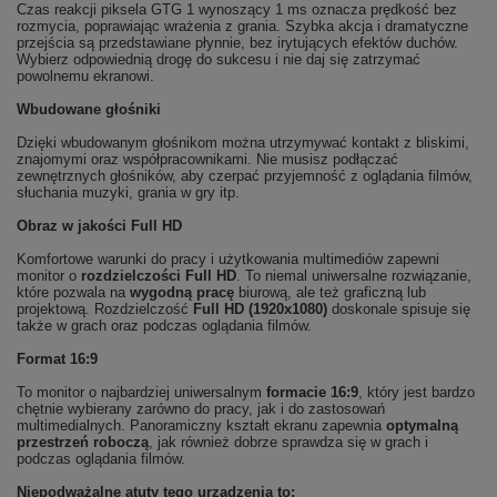
Czas reakcji piksela GTG 1 wynoszący 1 ms oznacza prędkość bez
rozmycia, poprawiając wrażenia z grania. Szybka akcja i dramatyczne
przejścia są przedstawiane płynnie, bez irytujących efektów duchów.
Wybierz odpowiednią drogę do sukcesu i nie daj się zatrzymać
powolnemu ekranowi.
Wbudowane głośniki
Dzięki wbudowanym głośnikom można utrzymywać kontakt z bliskimi,
znajomymi oraz współpracownikami. Nie musisz podłączać
zewnętrznych głośników, aby czerpać przyjemność z oglądania filmów,
słuchania muzyki, grania w gry itp.
Obraz w jakości Full HD
Komfortowe warunki do pracy i użytkowania multimediów zapewni
monitor o
rozdzielczości Full HD
. To niemal uniwersalne rozwiązanie,
które pozwala na
wygodną pracę
biurową, ale też graficzną lub
projektową. Rozdzielczość
Full HD (1920x1080)
doskonale spisuje się
także w grach oraz podczas oglądania filmów.
Format 16:9
To monitor o najbardziej uniwersalnym
formacie 16:9
, który jest bardzo
chętnie wybierany zarówno do pracy, jak i do zastosowań
multimedialnych. Panoramiczny kształt ekranu zapewnia
optymalną
przestrzeń roboczą
, jak również dobrze sprawdza się w grach i
podczas oglądania filmów.
Niepodważalne atuty tego urządzenia to: