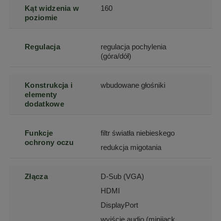
Kąt widzenia w
160
poziomie
Regulacja
regulacja pochylenia
(góra/dół)
Konstrukcja i
wbudowane głośniki
elementy
dodatkowe
Funkcje
filtr światła niebieskego
ochrony oczu
redukcja migotania
Złącza
D-Sub (VGA)
HDMI
DisplayPort
wyjście audio (minijack