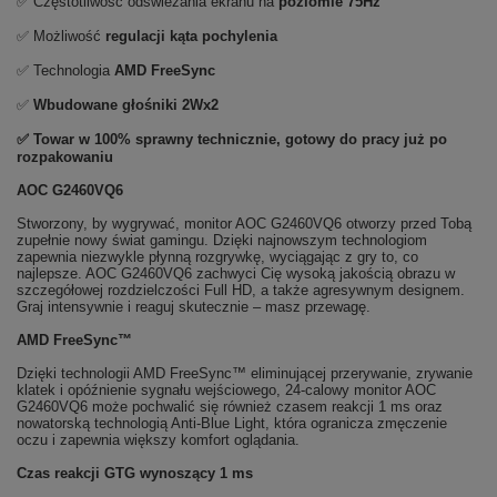
✅ Częstotliwość odświeżania ekranu na
poziomie 75Hz
✅ Możliwość
regulacji kąta pochylenia
✅ Technologia
AMD FreeSync
✅
Wbudowane głośniki
2Wx2
✅ Towar w 100% sprawny technicznie, gotowy do pracy już po
rozpakowaniu
AOC G2460VQ6
Stworzony, by wygrywać, monitor AOC G2460VQ6 otworzy przed Tobą
zupełnie nowy świat gamingu. Dzięki najnowszym technologiom
zapewnia niezwykle płynną rozgrywkę, wyciągając z gry to, co
najlepsze. AOC G2460VQ6 zachwyci Cię wysoką jakością obrazu w
szczegółowej rozdzielczości Full HD, a także agresywnym designem.
Graj intensywnie i reaguj skutecznie – masz przewagę.
AMD FreeSync™
Dzięki technologii AMD FreeSync™ eliminującej przerywanie, zrywanie
klatek i opóźnienie sygnału wejściowego, 24-calowy monitor AOC
G2460VQ6 może pochwalić się również czasem reakcji 1 ms oraz
nowatorską technologią Anti-Blue Light, która ogranicza zmęczenie
oczu i zapewnia większy komfort oglądania.
Czas reakcji GTG wynoszący 1 ms