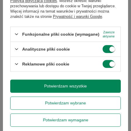
Polityką dotyczącą cookies
. Możesz określić warunki
przechowywania lub dostępu do cookie w Twojej przeglądarce.
Więcej informacji na temat warunków i prywatności można
znaleźć także na stronie
Prywatność i warunki Google
.
Zawsze
Funkcjonalne pliki cookie (wymagane)
aktywne
Analityczne pliki cookie
HP EliteDisplay E243 IPS
1920x1080 FULLHD HDMI A-
Reklamowe pliki cookie
228,00 zł
/
szt.
Potwierdzam wszystkie
Chcesz się w czymś upewnić lub
Potwierdzam wybrane
masz dodatkowe pytanie?
Potwierdzam wymagane
Skorzystaj z naszej pomocy!