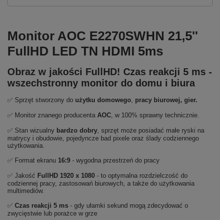
Monitor AOC E2270SWHN 21,5''
FullHD LED TN HDMI 5ms
Obraz w jakości FullHD! Czas reakcji 5 ms -
wszechstronny monitor do domu i biura
✅ Sprzęt stworzony do
użytku domowego
,
pracy biurowej, gier.
✅ Monitor znanego producenta
AOC
, w 100% sprawny technicznie.
✅ Stan wizualny
bardzo dobry
, sprzęt może posiadać małe ryski na
matrycy i obudowie, pojedyncze bad pixele oraz ślady codziennego
użytkowania.
✅ Format ekranu
16:9
- wygodna przestrzeń do pracy
✅ Jakość
FullHD 1920 x 1080
- to optymalna rozdzielczość do
codziennej pracy, zastosowań biurowych, a także do użytkowania
multimediów.
✅
Czas reakcji 5 ms
- gdy ułamki sekund mogą zdecydować o
zwycięstwie lub porażce w grze