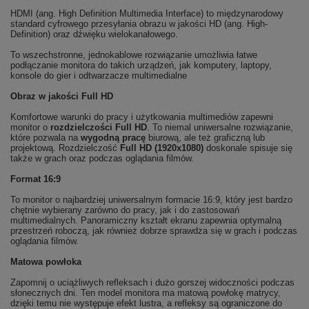
HDMI (ang. High Definition Multimedia Interface) to międzynarodowy
standard cyfrowego przesyłania obrazu w jakości HD (ang. High-
Definition) oraz dźwięku wielokanałowego.
To wszechstronne, jednokablowe rozwiązanie umożliwia łatwe
podłączanie monitora do takich urządzeń, jak komputery, laptopy,
konsole do gier i odtwarzacze multimedialne
Obraz w jakości Full HD
Komfortowe warunki do pracy i użytkowania multimediów zapewni
monitor o
rozdzielczości Full HD
. To niemal uniwersalne rozwiązanie,
które pozwala na
wygodną pracę
biurową, ale też graficzną lub
projektową. Rozdzielczość
Full HD (1920x1080)
doskonale spisuje się
także w grach oraz podczas oglądania filmów.
Format 16:9
To monitor o najbardziej uniwersalnym formacie 16:9, który jest bardzo
chętnie wybierany zarówno do pracy, jak i do zastosowań
multimedialnych. Panoramiczny kształt ekranu zapewnia optymalną
przestrzeń roboczą, jak również dobrze sprawdza się w grach i podczas
oglądania filmów.
Matowa powłoka
Zapomnij o uciążliwych refleksach i dużo gorszej widoczności podczas
słonecznych dni. Ten model monitora ma matową powłokę matrycy,
dzięki temu nie występuje efekt lustra, a refleksy są ograniczone do