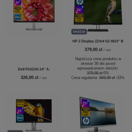
OKAZJA
HP Z Display Z24nf G2 W24" B
379,00 zł
/
szt.
Najniższa cena produktu w
okresie 30 dni przed
wprowadzeniem obniżki:
Dell P2422H 24'' A-
379,00 zł
0%
326,00 zł
Cena regularna:
569,00 zł
-33%
/
szt.