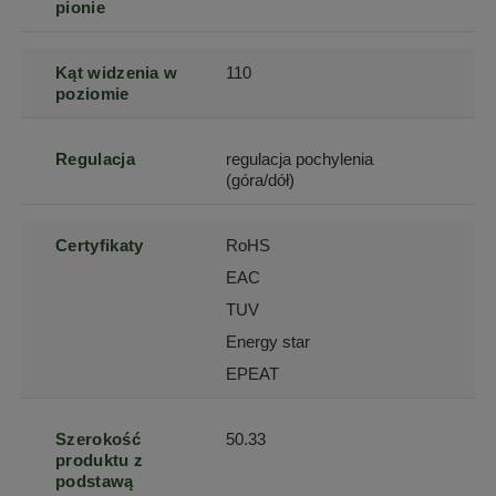
pionie
Kąt widzenia w
110
poziomie
Regulacja
regulacja pochylenia
(góra/dół)
Certyfikaty
RoHS
EAC
TUV
Energy star
EPEAT
Szerokość
50.33
produktu z
podstawą