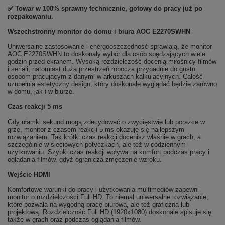
✅ Towar w 100% sprawny technicznie, gotowy do pracy już po
rozpakowaniu.
Wszechstronny monitor do domu i biura AOC E2270SWHN
Uniwersalne zastosowanie i energooszczędność sprawiają, że monitor
AOC E2270SWHN to doskonały wybór dla osób spędzających wiele
godzin przed ekranem. Wysoką rozdzielczość docenią miłośnicy filmów
i seriali, natomiast duża przestrzeń robocza przypadnie do gustu
osobom pracującym z danymi w arkuszach kalkulacyjnych. Całość
uzupełnia estetyczny design, który doskonale wyglądać będzie zarówno
w domu, jak i w biurze.
Czas reakcji 5 ms
Gdy ułamki sekund mogą zdecydować o zwycięstwie lub porażce w
grze, monitor z czasem reakcji 5 ms okazuje się najlepszym
rozwiązaniem. Tak krótki czas reakcji docenisz właśnie w grach, a
szczególnie w sieciowych potyczkach, ale też w codziennym
użytkowaniu. Szybki czas reakcji wpływa na komfort podczas pracy i
oglądania filmów, gdyż ogranicza zmęczenie wzroku.
Wejście HDMI
Komfortowe warunki do pracy i użytkowania multimediów zapewni
monitor o rozdzielczości Full HD. To niemal uniwersalne rozwiązanie,
które pozwala na wygodną pracę biurową, ale też graficzną lub
projektową. Rozdzielczość Full HD (1920x1080) doskonale spisuje się
także w grach oraz podczas oglądania filmów.