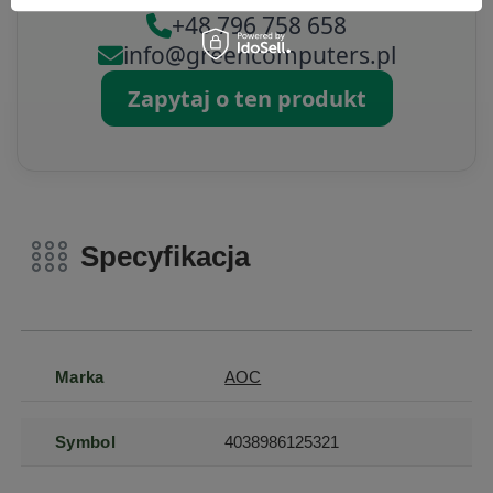
+48 796 758 658
info@greencomputers.pl
Zapytaj o ten produkt
Specyfikacja
Marka
AOC
Symbol
4038986125321