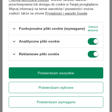
Wybrane dla Ciebie
przechowywania lub dostępu do cookie w Twojej przeglądarce.
Więcej informacji na temat warunków i prywatności można
znaleźć także na stronie
Prywatność i warunki Google
.
Zawsze
Funkcjonalne pliki cookie (wymagane)
aktywne
Analityczne pliki cookie
Reklamowe pliki cookie
Nvidia Quadro P400 2GB high
profile
141,00 zł
/
szt.
Potwierdzam wszystkie
Potwierdzam wybrane
Chcesz się w czymś upewnić lub
Potwierdzam wymagane
masz dodatkowe pytanie?