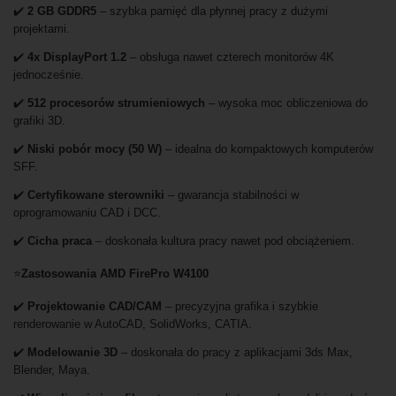
✔️
2 GB GDDR5
– szybka pamięć dla płynnej pracy z dużymi
projektami.
✔️
4x DisplayPort 1.2
– obsługa nawet czterech monitorów 4K
jednocześnie.
✔️
512 procesorów strumieniowych
– wysoka moc obliczeniowa do
grafiki 3D.
✔️
Niski pobór mocy (50 W)
– idealna do kompaktowych komputerów
SFF.
✔️
Certyfikowane sterowniki
– gwarancja stabilności w
oprogramowaniu CAD i DCC.
✔️
Cicha praca
– doskonała kultura pracy nawet pod obciążeniem.
⭐
Zastosowania AMD FirePro W4100
✔️
Projektowanie CAD/CAM
– precyzyjna grafika i szybkie
renderowanie w AutoCAD, SolidWorks, CATIA.
✔️
Modelowanie 3D
– doskonała do pracy z aplikacjami 3ds Max,
Blender, Maya.