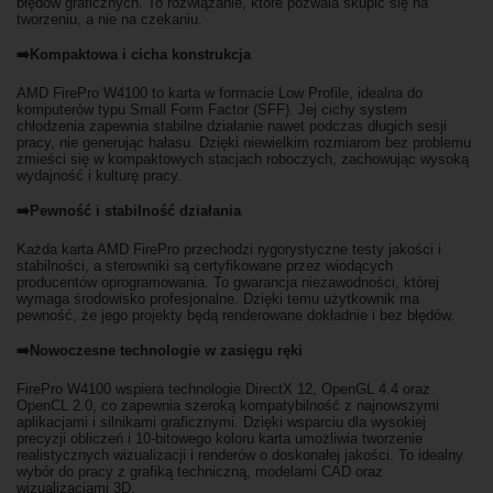
błędów graficznych. To rozwiązanie, które pozwala skupić się na
tworzeniu, a nie na czekaniu.
➡️Kompaktowa i cicha konstrukcja
AMD FirePro W4100 to karta w formacie Low Profile, idealna do
komputerów typu Small Form Factor (SFF). Jej cichy system
chłodzenia zapewnia stabilne działanie nawet podczas długich sesji
pracy, nie generując hałasu. Dzięki niewielkim rozmiarom bez problemu
zmieści się w kompaktowych stacjach roboczych, zachowując wysoką
wydajność i kulturę pracy.
➡️Pewność i stabilność działania
Każda karta AMD FirePro przechodzi rygorystyczne testy jakości i
stabilności, a sterowniki są certyfikowane przez wiodących
producentów oprogramowania. To gwarancja niezawodności, której
wymaga środowisko profesjonalne. Dzięki temu użytkownik ma
pewność, że jego projekty będą renderowane dokładnie i bez błędów.
➡️Nowoczesne technologie w zasięgu ręki
FirePro W4100 wspiera technologie DirectX 12, OpenGL 4.4 oraz
OpenCL 2.0, co zapewnia szeroką kompatybilność z najnowszymi
aplikacjami i silnikami graficznymi. Dzięki wsparciu dla wysokiej
precyzji obliczeń i 10-bitowego koloru karta umożliwia tworzenie
realistycznych wizualizacji i renderów o doskonałej jakości. To idealny
wybór do pracy z grafiką techniczną, modelami CAD oraz
wizualizacjami 3D.