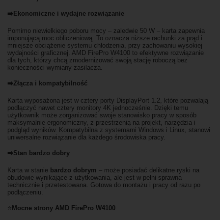
➡️Ekonomiczne i wydajne rozwiązanie
Pomimo niewielkiego poboru mocy – zaledwie 50 W – karta zapewnia
imponującą moc obliczeniową. To oznacza niższe rachunki za prąd i
mniejsze obciążenie systemu chłodzenia, przy zachowaniu wysokiej
wydajności graficznej. AMD FirePro W4100 to efektywne rozwiązanie
dla tych, którzy chcą zmodernizować swoją stację roboczą bez
konieczności wymiany zasilacza.
➡️Złącza i kompatybilność
Karta wyposażona jest w cztery porty DisplayPort 1.2, które pozwalają
podłączyć nawet cztery monitory 4K jednocześnie. Dzięki temu
użytkownik może zorganizować swoje stanowisko pracy w sposób
maksymalnie ergonomiczny, z przestrzenią na projekt, narzędzia i
podgląd wyników. Kompatybilna z systemami Windows i Linux, stanowi
uniwersalne rozwiązanie dla każdego środowiska pracy.
➡️Stan bardzo dobry
Karta w stanie
bardzo dobrym
– może posiadać delikatne ryski na
obudowie wynikające z użytkowania, ale jest w pełni sprawna
technicznie i przetestowana. Gotowa do montażu i pracy od razu po
podłączeniu.
⭐
Mocne strony AMD FirePro W4100