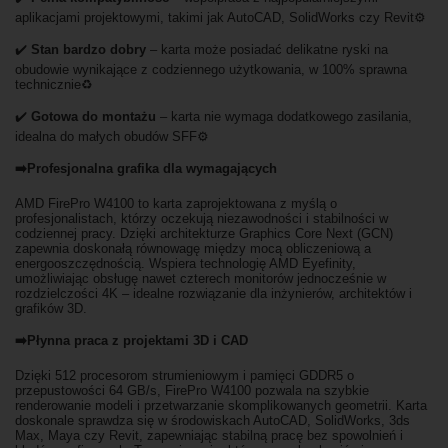
aplikacjami projektowymi, takimi jak AutoCAD, SolidWorks czy Revit⚙️
✔️
Stan bardzo dobry
– karta może posiadać delikatne ryski na
obudowie wynikające z codziennego użytkowania, w 100% sprawna
technicznie♻️
✔️
Gotowa do montażu
– karta nie wymaga dodatkowego zasilania,
idealna do małych obudów SFF⚙️
➡️Profesjonalna grafika dla wymagających
AMD FirePro W4100 to karta zaprojektowana z myślą o
profesjonalistach, którzy oczekują niezawodności i stabilności w
codziennej pracy. Dzięki architekturze Graphics Core Next (GCN)
zapewnia doskonałą równowagę między mocą obliczeniową a
energooszczędnością. Wspiera technologię AMD Eyefinity,
umożliwiając obsługę nawet czterech monitorów jednocześnie w
rozdzielczości 4K – idealne rozwiązanie dla inżynierów, architektów i
grafików 3D.
➡️Płynna praca z projektami 3D i CAD
Dzięki 512 procesorom strumieniowym i pamięci GDDR5 o
przepustowości 64 GB/s, FirePro W4100 pozwala na szybkie
renderowanie modeli i przetwarzanie skomplikowanych geometrii. Karta
doskonale sprawdza się w środowiskach AutoCAD, SolidWorks, 3ds
Max, Maya czy Revit, zapewniając stabilną pracę bez spowolnień i