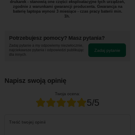
drukarek - stanowią one części eksploatacyjne tych urządzeń,
zgodnie z warunkami gwarancji producenta. Gwarancja na
baterię laptopa wynosi 3 miesiące - czas pracy baterii min.
1h.
Potrzebujesz pomocy? Masz pytania?
Zadaj pytanie a my odpowiemy niezwłocznie,
Zadaj pytanie
najciekawsze pytania i odpowiedzi publikując
dla innych.
Napisz swoją opinię
Twoja ocena:
5/5
Treść twojej opinii