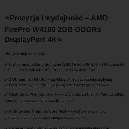
⭐Precyzja i wydajność – AMD
FirePro W4100 2GB GDDR5
DisplayPort 4K⭐
⭐
Najważniejsze cechy:
✔️
Profesjonalna karta graficzna AMD FirePro W4100
– stworzona do
pracy w środowiskach CAD, DCC i projektowania 3D⚙️
✔️
2 GB pamięci GDDR5
– szybka pamięć zapewniająca płynną
obsługę złożonych modeli i wysokiej rozdzielczości obrazów⚙️
✔️
Obsługa do 4 monitorów 4K
– cztery złącza DisplayPort pozwalają
tworzyć rozbudowane stanowiska pracy⚡
✔️
Architektura Graphics Core Next
– wysoka efektywność
przetwarzania graficznego i energooszczędność⚡
✔️
Pełna kompatybilność
– współpraca z najpopularniejszymi