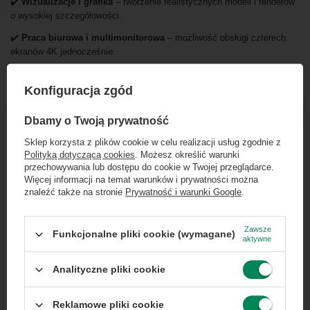
✔️
Wizualizacje i grafika
– tworzenie realistycznych modeli i renderów
o wysokiej szczegółowości.
✔️
Praca biurowa i multimonitorowa
– możliwość obsługi czterech
ekranów 4K jednocześnie.
✔️
Modernizacja stacji roboczej
– idealna karta do ulepszenia
istniejącego systemu bez konieczności zmiany zasilacza.
Konfiguracja zgód
×
Dołącz do newslettera Green
Dbamy o Twoją prywatność
Computers
Wybrane dla Ciebie
Sklep korzysta z plików cookie w celu realizacji usług zgodnie z
Polityką dotyczącą cookies
. Możesz określić warunki
Zgarnij jako pierwszy informacje o zniżkach i
przechowywania lub dostępu do cookie w Twojej przeglądarce.
rabatach w naszym sklepie!
Więcej informacji na temat warunków i prywatności można
znaleźć także na stronie
Prywatność i warunki Google
.
...
lub zadzwoń od razu, aby odebrać
przy zamówieniu telefonicznym
Zawsze
Funkcjonalne pliki cookie (wymagane)
aktywne
50 zł rabatu!
Analityczne pliki cookie
Rabat 50 zł przy zamówieniach powyżej 300 zł. Oferta
jednorazowa, nie łączy się z innymi promocjami i nie
AMD Radeon R7 430 2GB high
obejmuje zamówień hurtowych.
Reklamowe pliki cookie
profile