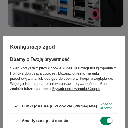
Konfiguracja zgód
Dbamy o Twoją prywatność
Sklep korzysta z plików cookie w celu realizacji usług zgodnie z
Polityką dotyczącą cookies
. Możesz określić warunki
przechowywania lub dostępu do cookie w Twojej przeglądarce.
Profesjonalny standard
Więcej informacji na temat warunków i prywatności można
łączności - stabilność i szybkość
znaleźć także na stronie
Prywatność i warunki Google
.
Zawsze
Funkcjonalne pliki cookie (wymagane)
W świecie biznesu czas to pieniądz, a
aktywne
stabilność połączeń jest kluczowa.
Komputer
Analityczne pliki cookie
ProOne 600 G3
oferuje starannie dobrany