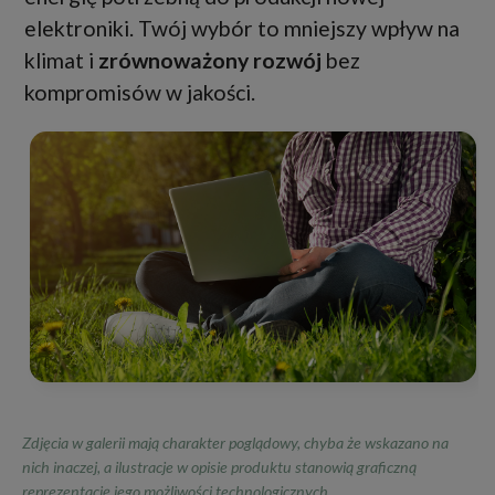
elektroniki. Twój wybór to mniejszy wpływ na
klimat i
zrównoważony rozwój
bez
kompromisów w jakości.
Zdjęcia w galerii mają charakter poglądowy, chyba że wskazano na
nich inaczej, a ilustracje w opisie produktu stanowią graficzną
reprezentację jego możliwości technologicznych.