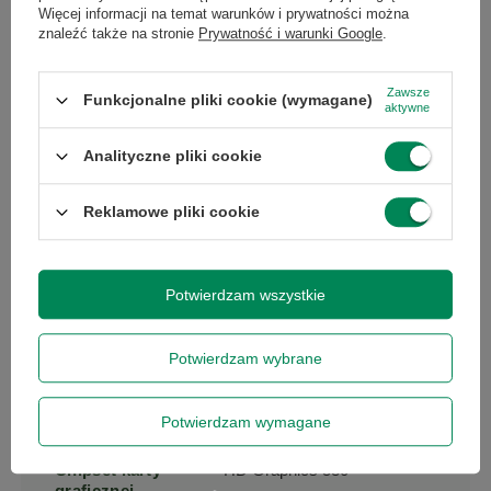
Maksymalna
32
Więcej informacji na temat warunków i prywatności można
pojemność
znaleźć także na stronie
Prywatność i warunki Google
.
pamięci RAM
Zawsze
Funkcjonalne pliki cookie (wymagane)
Liczba
2
aktywne
wszystkich
slotów RAM
Analityczne pliki cookie
Reklamowe pliki cookie
Interfejs dysku
SATA III
twardego
Potwierdzam wszystkie
Rodzaj karty
zintegrowana
graficznej
Potwierdzam wybrane
Producent karty
Intel
graficznej
Potwierdzam wymagane
Chipset karty
HD Graphics 530
graficznej