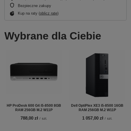
Bezpieczne zakupy
Kup na raty (
oblicz ratę
)
Wybrane dla Ciebie
HP ProDesk 600 G4 i5-8500 8GB
Dell OptiPlex XE3 i5-8500 16GB
RAM 256GB M.2 W11P
RAM 256GB M.2 W11P
788,00 zł
1 057,00 zł
/
szt.
/
szt.