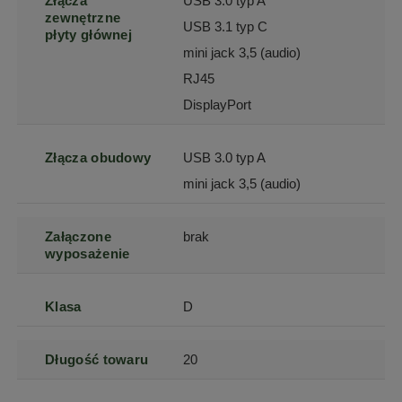
Złącza
USB 3.0 typ A
zewnętrzne
USB 3.1 typ C
płyty głównej
mini jack 3,5 (audio)
RJ45
DisplayPort
Złącza obudowy
USB 3.0 typ A
mini jack 3,5 (audio)
Załączone
brak
wyposażenie
Klasa
D
Długość towaru
20