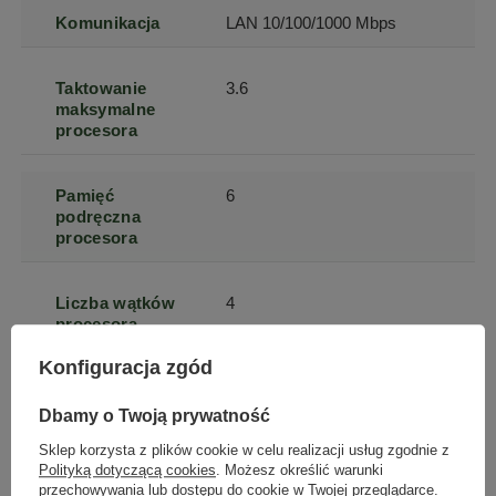
Komunikacja
LAN 10/100/1000 Mbps
Taktowanie
3.6
maksymalne
procesora
Pamięć
6
podręczna
procesora
Liczba wątków
4
procesora
Konfiguracja zgód
Taktowanie
2133
szyny pamięci
Dbamy o Twoją prywatność
RAM
Sklep korzysta z plików cookie w celu realizacji usług zgodnie z
Polityką dotyczącą cookies
. Możesz określić warunki
przechowywania lub dostępu do cookie w Twojej przeglądarce.