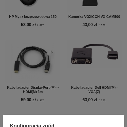
HP Mysz bezprzewodowa 150
Kamerka VOXICON VX-CAM500
53,00 zł
43,00 zł
/
szt.
/
szt.
Kabel adapter DisplayPort (M)->
Kabel adapter Dell HDMI(M) -
HDMI(M) 3m
VGA(Ż)
59,00 zł
63,00 zł
/
szt.
/
szt.
Konfiguracja zgód