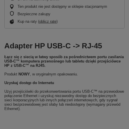
Ten produkt nie jest dostępny w sklepie stacjonarnym
Bezpieczne zakupy
Kup na raty (
oblicz ratę
)
Adapter HP USB-C -> RJ-45
Łącz się z siecią w łatwy sposób za pośrednictwem portu zasilania
USB-C™ komputera przenośnego lub tabletu dzięki przejściówce
HP z USB-C™ na RJ45.
Produkt
NOWY
, w oryginalnym opakowaniu.
Uzyskaj dostęp do Internetu
Użyj przejściówki do przekonwertowania portu USB-C™ na przewodowe
połączenie Ethernet i uzyskuj niezawodny dostęp do bezpiecznych
sieci korporacyjnych lub innych połączeń internetowych, gdy sygnał
sieci bezprzewodowej jest słaby lub niedostępny (wymagany przewód
Ethernet).