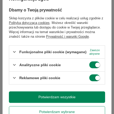
Chcesz się w czymś upewnić lub
Dbamy o Twoją prywatność
masz dodatkowe pytanie?
Sklep korzysta z plików cookie w celu realizacji usług zgodnie z
Polityką dotyczącą cookies
. Możesz określić warunki
Skorzystaj z naszej pomocy!
przechowywania lub dostępu do cookie w Twojej przeglądarce.
Więcej informacji na temat warunków i prywatności można
+48 796 758 658
znaleźć także na stronie
Prywatność i warunki Google
.
info@greencomputers.pl
Zapytaj o ten produkt
Zawsze
Funkcjonalne pliki cookie (wymagane)
aktywne
Analityczne pliki cookie
Reklamowe pliki cookie
Specyfikacja
Potwierdzam wszystkie
Potwierdzam wybrane