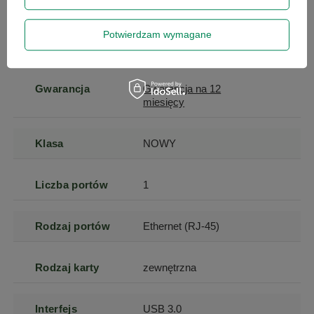
Marka
HP
Potwierdzam wymagane
Symbol
0889899082096
Gwarancja
Gwarancja na 12
miesięcy
Klasa
NOWY
Liczba portów
1
Rodzaj portów
Ethernet (RJ-45)
Rodzaj karty
zewnętrzna
Interfejs
USB 3.0