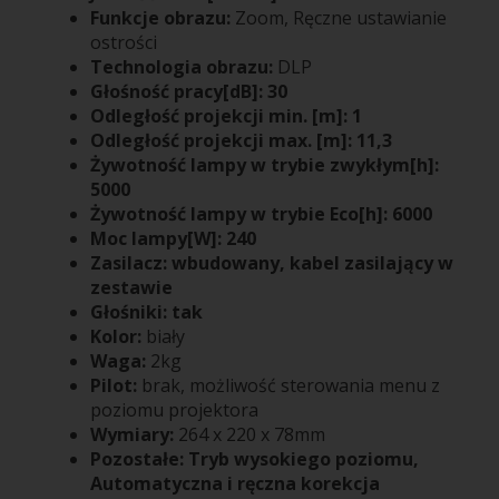
Funkcje obrazu:
Zoom, Ręczne ustawianie
ostrości
Technologia obrazu:
DLP
Głośność pracy[dB]:
30
Odległość projekcji min. [m]: 1
Odległość projekcji max. [m]: 11,3
Żywotność lampy w trybie zwykłym[h]:
5000
Żywotność lampy w trybie Eco[h]: 6000
Moc lampy[W]: 240
Zasilacz: wbudowany, kabel zasilający w
zestawie
Głośniki: tak
Kolor:
biały
Waga:
2kg
Pilot:
brak, możliwość sterowania menu z
poziomu projektora
Wymiary:
264 x 220 x 78mm
Pozostałe: Tryb wysokiego poziomu,
Automatyczna i ręczna korekcja