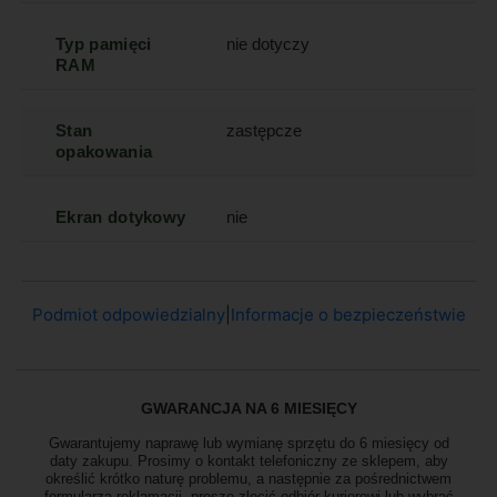
Typ pamięci
nie dotyczy
RAM
Stan
zastępcze
opakowania
Ekran dotykowy
nie
Podmiot odpowiedzialny
|
Informacje o bezpieczeństwie
GWARANCJA NA 6 MIESIĘCY
Gwarantujemy naprawę lub wymianę sprzętu do 6 miesięcy od
daty zakupu. Prosimy o kontakt telefoniczny ze sklepem, aby
określić krótko naturę problemu, a następnie za pośrednictwem
formularza reklamacji, proszę zlecić odbiór
kurierowi lub wybrać