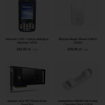
Intermec CN3 + stacja dokująca
Myszka Magic Mouse USB-C
Intermec AD10
A3204
191,00 zł
239,00 zł
/
szt.
/
szt.
Adapter pcie HP ZTurbo Drive
Ładowarka ANKER All-in-One
Quad Pro
Charging Dock Y1010