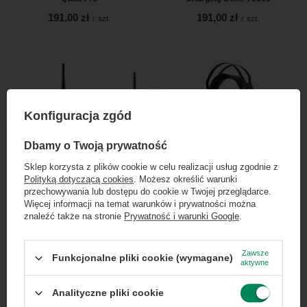
191,00 zł
191,00 zł
/
szt.
/
szt.
Konfiguracja zgód
×
Dołącz do newslettera Green
Dbamy o Twoją prywatność
Computers
Sklep korzysta z plików cookie w celu realizacji usług zgodnie z
bezprzewodowy system
Polityką dotyczącą cookies
. Możesz określić warunki
Zgarnij jako pierwszy informacje o zniżkach i
prezentacyjny Barco ClickShare
Słuchawki bezprzewodowe HP
przechowywania lub dostępu do cookie w Twojej przeglądarce.
CSE-200
X1000
rabatach w naszym sklepie!
Więcej informacji na temat warunków i prywatności można
znaleźć także na stronie
Prywatność i warunki Google
.
236,00 zł
155,00 zł
/
szt.
/
szt.
...
lub zadzwoń od razu, aby odebrać
przy zamówieniu telefonicznym
Zawsze
Funkcjonalne pliki cookie (wymagane)
aktywne
50 zł rabatu!
Analityczne pliki cookie
Rabat 50 zł przy zamówieniach powyżej 300 zł. Oferta