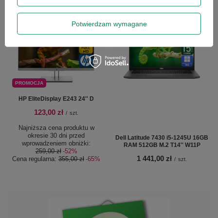
Potwierdzam wymagane
PROMOCJA
HP EliteDisplay E243 24'' D
123,00 zł
/
szt.
Najniższa cena produktu w
okresie 30 dni przed
Dell Latitude 7430 i5-1245U 16GB
wprowadzeniem obniżki:
RAM 512GB M.2 T14'' W11P
259,00 zł
-52%
1 441,00 zł
Cena regularna:
355,00 zł
-65%
/
szt.