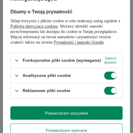
Dbamy o Twoją prywatność
Ilość produktów
Sklep korzysta z plików cookie w celu realizacji usług zgodnie z
Polityką dotyczącą cookies
. Możesz określić warunki
przechowywania lub dostępu do cookie w Twojej przeglądarce.
Więcej informacji na temat warunków i prywatności można
Polecamy
znaleźć także na stronie
Prywatność i warunki Google
.
Zobacz wszystko
Zawsze
Funkcjonalne pliki cookie (wymagane)
aktywne
Analityczne pliki cookie
Reklamowe pliki cookie
Potwierdzam wszystkie
Dell Precision 5470 i9-12900H
Dysk HDD 3,5" SATA3 SATA
32GB RAM 1TB M.2 T14" W11P
320GB
4 422,00 zł
23,00 zł
/
szt.
/
szt.
Potwierdzam wybrane