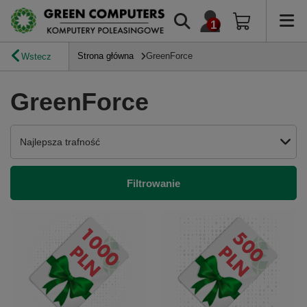
Strona główna
GreenForce
Wstecz
GreenForce
Zmień sortowanie
Najlepsza trafność
Filtrowanie