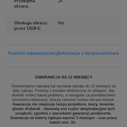
Przekątna
24
ekranu
Obsługa obrazu
Nie
przez USB-C
Podmiot odpowiedzialny
|
Informacje o bezpieczeństwie
GWARANCJA NA 12 MIESIĘCY
Gwarantujemy naprawę lub wymianę sprzętu do 12 miesięcy od
daty zakupu. Prosimy o kontakt telefoniczny ze sklepem, aby
określić krótko naturę problemu, a następnie za pośrednictwem
formularza reklamacji, proszę
zamówić kuriera lub paczkomat.
Gwarancja nie obejmuje lampy projektora, tuszy, tonerów,
głowic drukarek - stanowią one części eksploatacyjne tych
urządzeń, zgodnie z warunkami gwarancji producenta.
Gwarancja na baterię laptopa wynosi 3 miesiące - czas pracy
baterii min. 1h.