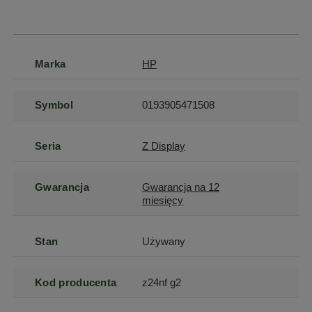
Marka
HP
Symbol
0193905471508
Seria
Z Display
Gwarancja
Gwarancja na 12
miesięcy
Stan
Używany
Kod producenta
z24nf g2