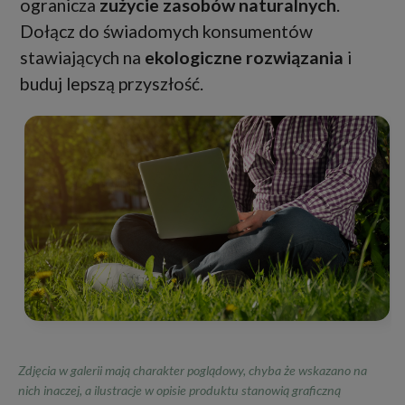
ogranicza
zużycie zasobów naturalnych
.
Dołącz do świadomych konsumentów
stawiających na
ekologiczne rozwiązania
i
buduj lepszą przyszłość.
Zdjęcia w galerii mają charakter poglądowy, chyba że wskazano na
nich inaczej, a ilustracje w opisie produktu stanowią graficzną