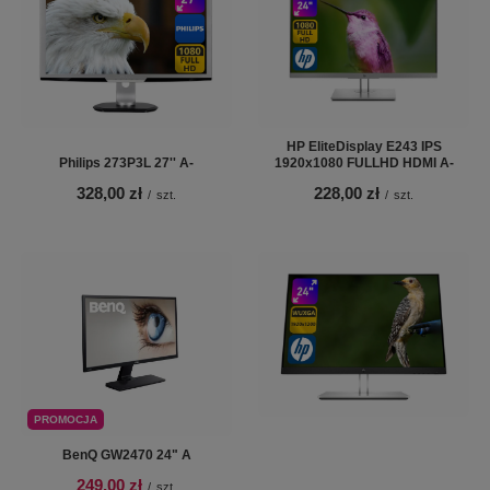
HP EliteDisplay E243 IPS
Philips 273P3L 27'' A-
1920x1080 FULLHD HDMI A-
328,00 zł
228,00 zł
/
szt.
/
szt.
PROMOCJA
BenQ GW2470 24" A
249,00 zł
/
szt.