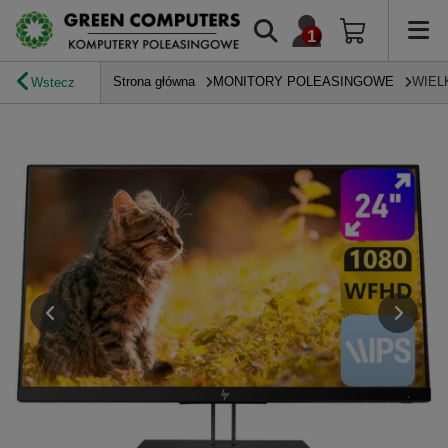
Strona główna
MONITORY POLEASINGOWE
WIEL
Wstecz