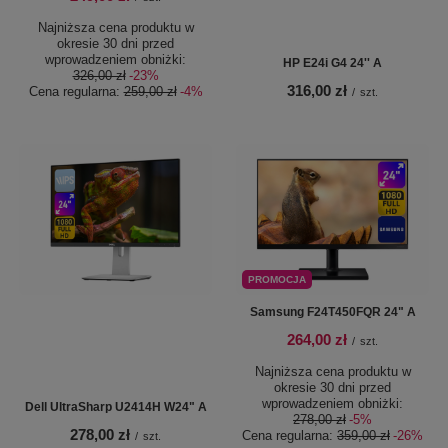
Najniższa cena produktu w
okresie 30 dni przed
wprowadzeniem obniżki:
HP E24i G4 24'' A
326,00 zł
-23%
316,00 zł
Cena regularna:
259,00 zł
-4%
/
szt.
PROMOCJA
Samsung F24T450FQR 24" A
264,00 zł
/
szt.
Najniższa cena produktu w
okresie 30 dni przed
wprowadzeniem obniżki:
Dell UltraSharp U2414H W24" A
278,00 zł
-5%
278,00 zł
Cena regularna:
359,00 zł
-26%
/
szt.