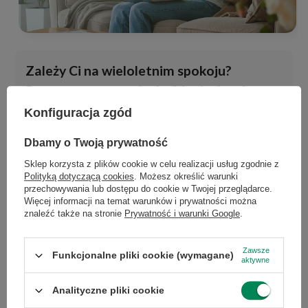
Zależy Ci na wieloletnim spokoju?
Rozszerz gwarancję do 36 miesięcy!
Zapewnij sobie maksymalne
Konfiguracja zgód
bezpieczeństwo i wydłuż cykl życia
×
Dołącz do newslettera Green
Dbamy o Twoją prywatność
swojego urządzenia. W dogodnym
Computers
Sklep korzysta z plików cookie w celu realizacji usług zgodnie z
momencie możesz dokupić elastyczny
Polityką dotyczącą cookies
. Możesz określić warunki
Zgarnij jako pierwszy informacje o zniżkach i
pakiet serwisowy, który znakomicie
przechowywania lub dostępu do cookie w Twojej przeglądarce.
rabatach w naszym sklepie!
Więcej informacji na temat warunków i prywatności można
sprawdza się, gdy kupujesz u nas
laptopy
znaleźć także na stronie
Prywatność i warunki Google
.
poleasingowe
do nauki czy wieloletniej
...
lub zadzwoń od razu, aby odebrać
pracy biurowej. Zapytaj nas o szczegóły
przy zamówieniu telefonicznym
Zawsze
Funkcjonalne pliki cookie (wymagane)
aktywne
50 zł rabatu!
oferty przedłużenia ochrony i korzystaj ze
swoich sprzętów z pełnym przekonaniem
Analityczne pliki cookie
Rabat 50 zł przy zamówieniach powyżej 300 zł. Oferta