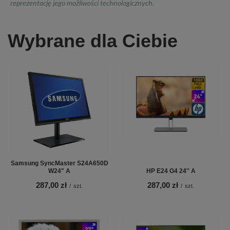
reprezentację jego możliwości technologicznych.
Wybrane dla Ciebie
Samsung SyncMaster S24A650D
W24" A
HP E24 G4 24'' A
287,00 zł
287,00 zł
/
szt.
/
szt.