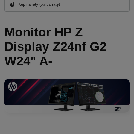
Kup na raty (
oblicz ratę
)
Monitor HP Z
Display Z24nf G2
W24" A-