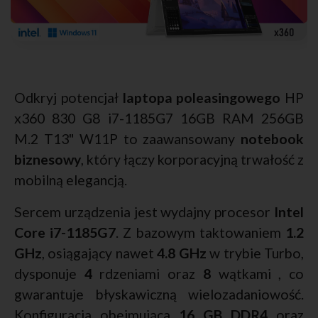
Odkryj potencjał
laptopa poleasingowego
HP
x360 830 G8 i7-1185G7 16GB RAM 256GB
M.2 T13" W11P to zaawansowany
notebook
biznesowy
, który łączy korporacyjną trwałość z
mobilną elegancją.
Sercem urządzenia jest wydajny procesor
Intel
Core i7-1185G7
. Z bazowym taktowaniem
1.2
GHz
, osiągający nawet
4.8 GHz
w trybie Turbo,
dysponuje
4
rdzeniami oraz
8
wątkami , co
gwarantuje błyskawiczną wielozadaniowość.
Konfiguracja obejmująca
16 GB DDR4
oraz