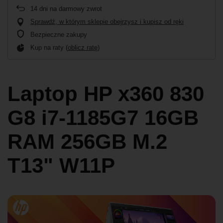
14
dni na darmowy zwrot
Sprawdź, w którym sklepie obejrzysz i kupisz od ręki
Bezpieczne zakupy
Kup na raty (
oblicz ratę
)
Laptop HP x360 830
G8 i7-1185G7 16GB
RAM 256GB M.2
T13" W11P