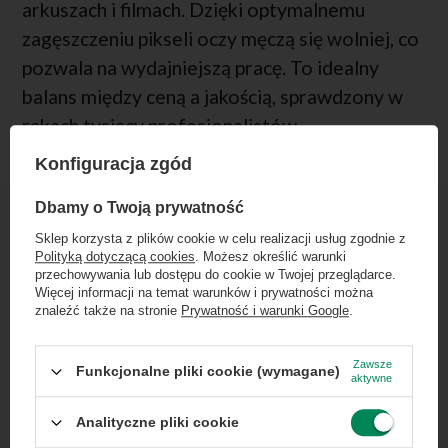
arkuszach i filmach. Dzięki optymalnemu
zagęszczeniu pikseli oczy męczą się wolniej, co
pozwala na wydajniejszą pracę. To idealny
balans między ceną a jakością, sprawdzony w
rękach tysięcy profesjonalistów.
Konfiguracja zgód
×
Dołącz do newslettera Green
Dbamy o Twoją prywatność
Computers
Sklep korzysta z plików cookie w celu realizacji usług zgodnie z
Polityką dotyczącą cookies
. Możesz określić warunki
Zgarnij jako pierwszy informacje o zniżkach i
przechowywania lub dostępu do cookie w Twojej przeglądarce.
rabatach w naszym sklepie!
Więcej informacji na temat warunków i prywatności można
znaleźć także na stronie
Prywatność i warunki Google
.
...
lub zadzwoń od razu, aby odebrać
przy zamówieniu telefonicznym
Zawsze
Funkcjonalne pliki cookie (wymagane)
aktywne
50 zł rabatu!
Analityczne pliki cookie
Rabat 50 zł przy zamówieniach powyżej 300 zł. Oferta