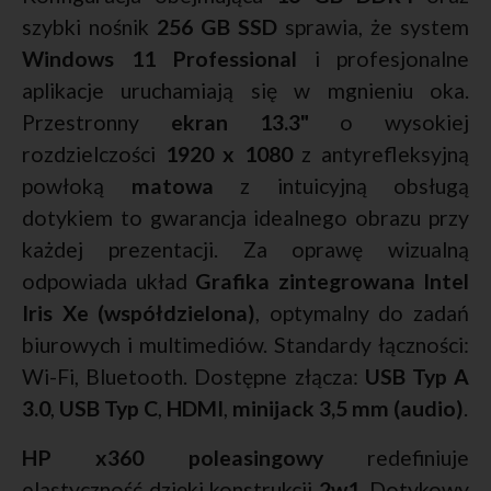
szybki nośnik
256 GB SSD
sprawia, że system
Windows 11 Professional
i profesjonalne
aplikacje uruchamiają się w mgnieniu oka.
Przestronny
ekran 13.3"
o wysokiej
rozdzielczości
1920 x 1080
z antyrefleksyjną
powłoką
matowa
z intuicyjną obsługą
dotykiem to gwarancja idealnego obrazu przy
każdej prezentacji. Za oprawę wizualną
odpowiada układ
Grafika zintegrowana Intel
Iris Xe (współdzielona)
, optymalny do zadań
biurowych i multimediów. Standardy łączności:
Wi-Fi, Bluetooth. Dostępne złącza:
USB Typ A
3.0
,
USB Typ C
,
HDMI
,
minijack 3,5 mm (audio)
.
HP x360 poleasingowy
redefiniuje
elastyczność dzięki konstrukcji
2w1
. Dotykowy