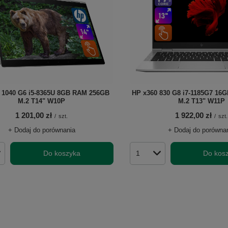
 1040 G6 i5-8365U 8GB RAM 256GB
HP x360 830 G8 i7-1185G7 1
M.2 T14" W10P
M.2 T13" W11P
1 201,00 zł
1 922,00 zł
/
szt.
/
szt.
+ Dodaj do porównania
+ Dodaj do porówna
Do koszyka
Do kos
roduktów
Ilość produktów