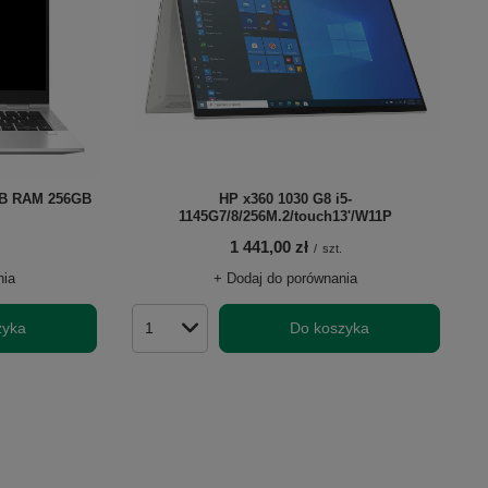
6GB RAM 256GB
HP x360 1030 G8 i5-
1145G7/8/256M.2/touch13'/W11P
1 441,00 zł
/
szt.
nia
+ Dodaj do porównania
zyka
Do koszyka
Ilość produktów