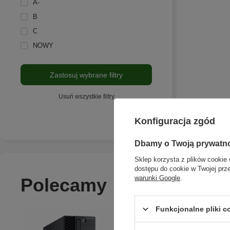
A-
B
C
NOWY
Zastosuj wybrane filtry
Usuń wszystkie filtry
Konfiguracja zgód
Dbamy o Twoją prywatn
Sklep korzysta z plików cookie 
dostępu do cookie w Twojej prz
warunki Google
.
Polecamy
Funkcjonalne pliki 