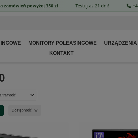
a zamówień powyżej 350 zł
Testuj aż 21 dni!
+4
SINGOWE
MONITORY POLEASINGOWE
URZĄDZENIA
KONTAKT
0
rtowanie
a trafność
Usuń filtr
y
Dostępność