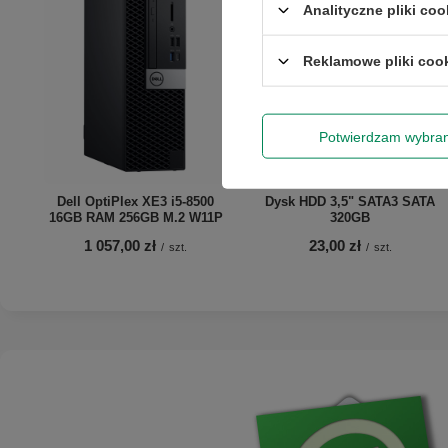
Analityczne pliki coo
Reklamowe pliki coo
Potwierdzam wybra
Dell OptiPlex XE3 i5-8500
Dysk HDD 3,5" SATA3 SATA
16GB RAM 256GB M.2 W11P
320GB
1 057,00 zł
23,00 zł
/
szt.
/
szt.