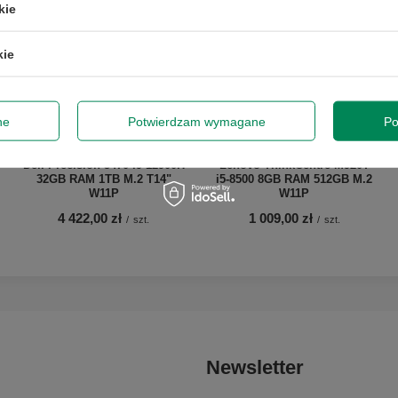
kie
kie
ne
Potwierdzam wymagane
Po
Dell Precision 5470 i9-12900H
Lenovo ThinkCentre M920T
32GB RAM 1TB M.2 T14"
i5-8500 8GB RAM 512GB M.2
W11P
W11P
4 422,00 zł
1 009,00 zł
/
szt.
/
szt.
Newsletter