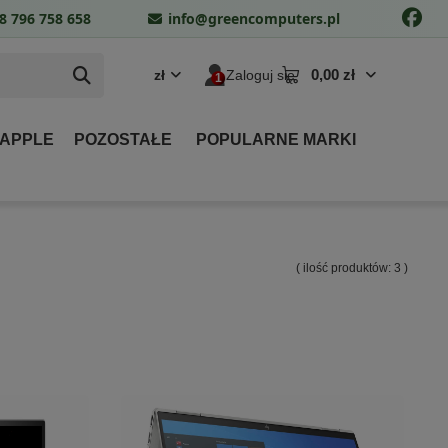
8 796 758 658
info@greencomputers.pl
0,00 zł
zł
Zaloguj się
 APPLE
POZOSTAŁE
POPULARNE MARKI
( ilość produktów:
3
)