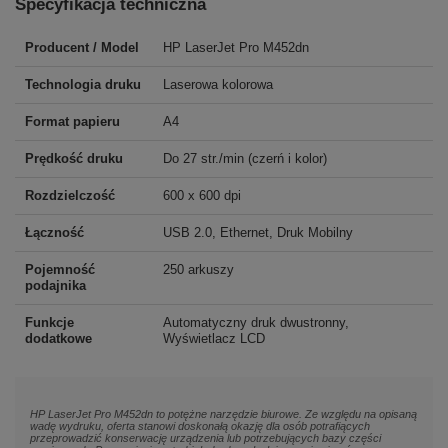
Specyfikacja techniczna
Producent / Model
HP LaserJet Pro M452dn
Technologia druku
Laserowa kolorowa
Format papieru
A4
Prędkość druku
Do 27 str./min (czerń i kolor)
Rozdzielczość
600 x 600 dpi
Łączność
USB 2.0, Ethernet, Druk Mobilny
Pojemność
250 arkuszy
podajnika
Funkcje
Automatyczny druk dwustronny,
dodatkowe
Wyświetlacz LCD
HP LaserJet Pro M452dn to potężne narzędzie biurowe. Ze względu na opisaną
wadę wydruku, oferta stanowi doskonałą okazję dla osób potrafiących
przeprowadzić konserwację urządzenia lub potrzebujących bazy części