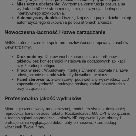
Miesięczne obciążenie:
Wytrzymała konstrukcja pozwala na
wydruk do 50 000 stron miesięcznie, co czyni ją idealną do
intensywnego użytkowania.
Automatyczny dupleks:
Oszczędzaj czas i papier dzięki funkcji
automatycznego drukowania po obu stronach arkusza.
Nowoczesna łączność i łatwe zarządzanie
M452dn oferuje szerokie spektrum możliwości udostępniania zasobów
wewnątrz firmy.
Druk mobilny:
Drukowanie bezpośrednio ze smartfonów i
tabletów bez konieczności instalowania dodatkowych aplikacji
czy żmudnej konfiguracji.
Praca w sieci:
Wbudowany interfejs Ethernet pozwala na łatwe
udostępnianie drukarki wielu użytkownikom w biurze.
Panel sterowania:
2-wierszowy, podświetlany wyświetlacz LCD
zapewnia czytelność i intuicyjną obsługę zadań bezpośrednio
przy urządzeniu.
Profesjonalna jakość wydruków
Mimo zgłoszonej wady mechanicznej, model ten słynie z doskonałej
reprodukcji barw i ostrości tekstu. Rozdzielczość 600 DPI w połączeniu
z technologiami optymalizacji kolorów HP zapewnia żywe obrazy i
profesjonalnie wyglądające dokumenty biznesowe, które budują
wizerunek Twojej firmy.