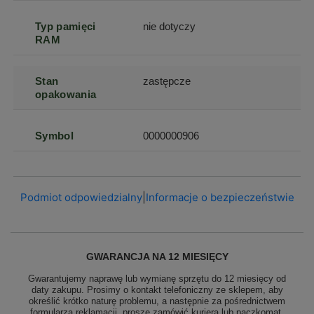
Typ pamięci
nie dotyczy
RAM
Stan
zastępcze
opakowania
Symbol
0000000906
Podmiot odpowiedzialny
|
Informacje o bezpieczeństwie
GWARANCJA NA 12 MIESIĘCY
Gwarantujemy naprawę lub wymianę sprzętu do 12 miesięcy od
daty zakupu. Prosimy o kontakt telefoniczny ze sklepem, aby
określić krótko naturę problemu, a następnie za pośrednictwem
formularza reklamacji, proszę
zamówić kuriera lub paczkomat.