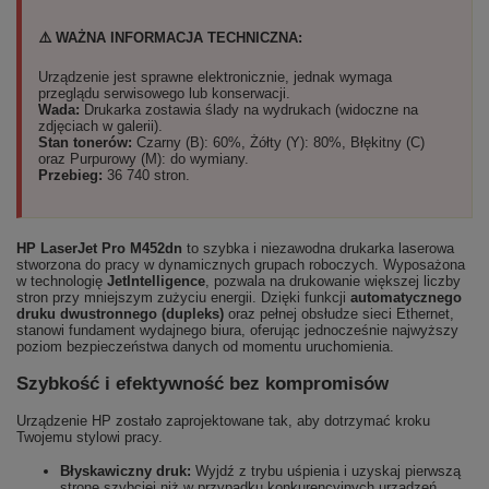
⚠️ WAŻNA INFORMACJA TECHNICZNA:
Urządzenie jest sprawne elektronicznie, jednak wymaga
przeglądu serwisowego lub konserwacji.
Wada:
Drukarka zostawia ślady na wydrukach (widoczne na
zdjęciach w galerii).
Stan tonerów:
Czarny (B): 60%, Żółty (Y): 80%, Błękitny (C)
oraz Purpurowy (M): do wymiany.
Przebieg:
36 740 stron.
HP LaserJet Pro M452dn
to szybka i niezawodna drukarka laserowa
stworzona do pracy w dynamicznych grupach roboczych. Wyposażona
w technologię
JetIntelligence
, pozwala na drukowanie większej liczby
stron przy mniejszym zużyciu energii. Dzięki funkcji
automatycznego
druku dwustronnego (dupleks)
oraz pełnej obsłudze sieci Ethernet,
stanowi fundament wydajnego biura, oferując jednocześnie najwyższy
poziom bezpieczeństwa danych od momentu uruchomienia.
Szybkość i efektywność bez kompromisów
Urządzenie HP zostało zaprojektowane tak, aby dotrzymać kroku
Twojemu stylowi pracy.
Błyskawiczny druk:
Wyjdź z trybu uśpienia i uzyskaj pierwszą
stronę szybciej niż w przypadku konkurencyjnych urządzeń.