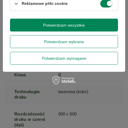
Reklamowe pliki cookie
Prędkość druku
27
w czerni
Potwierdzam wszystkie
Miesięczne
50000
obciążenie
Potwierdzam wybrane
Prędkość druku
27
w kolorze
Potwierdzam wymagane
Klasa
B
Technologia
laserowa (kolor)
druku
Rozdzielczość
600 x 600
druku w czerni
(dpi)