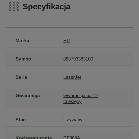
Specyfikacja
Marka
HP
Symbol
888793383100
Seria
LaserJet
Gwarancja
Gwarancja na 12
miesięcy
Stan
Używany
Kod producenta
CF389A