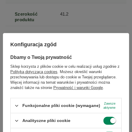
Szerokość
41.2
produktu
Głębokość
64.9
produktu
Konfiguracja zgód
Dbamy o Twoją prywatność
Wysokość
34
produktu
Sklep korzysta z plików cookie w celu realizacji usług zgodnie z
Polityką dotyczącą cookies
. Możesz określić warunki
przechowywania lub dostępu do cookie w Twojej przeglądarce.
Więcej informacji na temat warunków i prywatności można
Pojemność
250
znaleźć także na stronie
Prywatność i warunki Google
.
podajnika
papieru (kartki)
Zawsze
Funkcjonalne pliki cookie (wymagane)
aktywne
Pojemność
150
odbiornika
Analityczne pliki cookie
papieru (kartki)