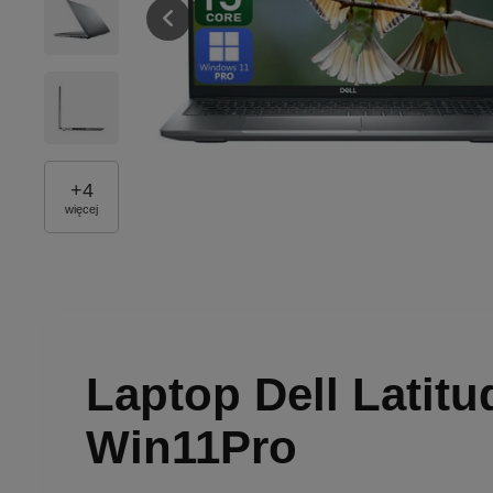
+
4
więcej
Laptop Dell Latit
Win11Pro