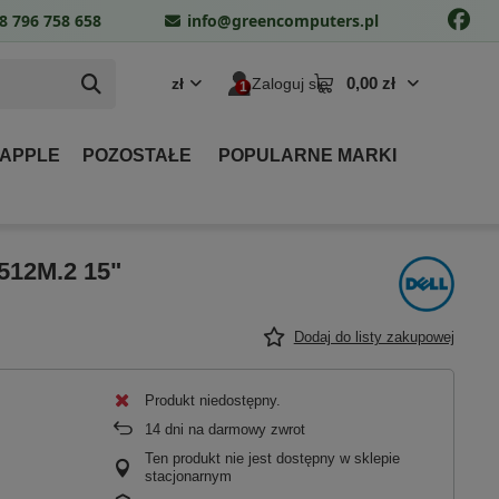
8 796 758 658
info@greencomputers.pl
0,00 zł
zł
Zaloguj się
 APPLE
POZOSTAŁE
POPULARNE MARKI
 512M.2 15"
Dodaj do listy zakupowej
Produkt niedostępny
14
dni na darmowy zwrot
Ten produkt nie jest dostępny w sklepie
stacjonarnym