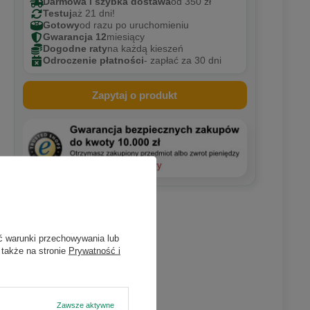
Darmowa i szybka dostawa
od 350 zł
Testuj
aż 21 dni!
Gotowy
od razu po uruchomieniu
Gwarancja 12
miesiący
Dogodne raty
na każdą kieszeń
Odroczenie płatności
- zapłać za 30 dni
Zapytaj o produkt
×
n
atach w
ć warunki przechowywania lub
 także na stronie
Prywatność i
ieniu
Zawsze aktywne