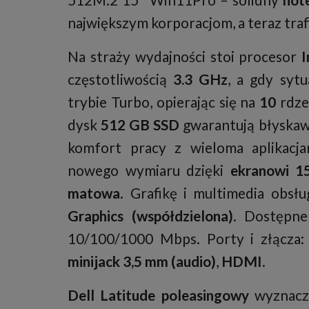
największym korporacjom, a teraz traf
Na straży wydajności stoi procesor
I
częstotliwością
3.3 GHz
, a gdy syt
trybie Turbo, opierając się na
10
rdze
dysk
512 GB SSD
gwarantują błyskaw
komfort pracy z wieloma aplikacja
nowego wymiaru dzięki
ekranowi 15
matowa
. Grafikę i multimedia obsł
Graphics (współdzielona)
. Dostępne
10/100/1000 Mbps. Porty i złącza
minijack 3,5 mm (audio)
,
HDMI
.
Dell Latitude poleasingowy
wyznacza