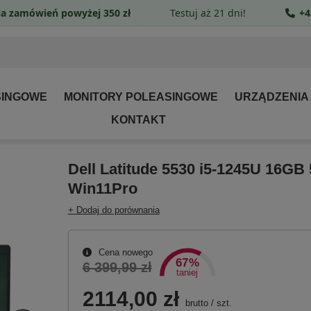
a zamówień powyżej 350 zł
Testuj aż 21 dni!
+4
SINGOWE
MONITORY POLEASINGOWE
URZĄDZENIA
KONTAKT
Dell Latitude 5530 i5-1245U 16GB
Win11Pro
+ Dodaj do porównania
Cena nowego
67%
6 399,99 zł
taniej
2114,00 zł
brutto
/
szt.