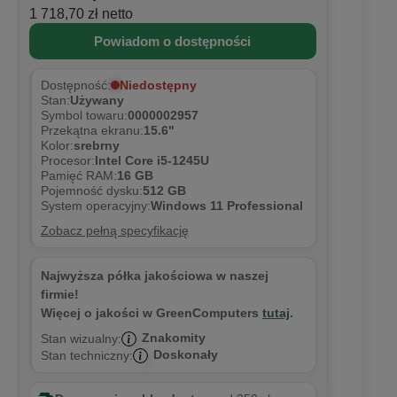
1 718,70 zł netto
Powiadom o dostępności
Niedostępny
Dostępność:
Stan:
Używany
Symbol towaru:
0000002957
Przekątna ekranu:
15.6"
Kolor:
srebrny
Procesor:
Intel Core i5-1245U
Pamięć RAM:
16 GB
Pojemność dysku:
512 GB
System operacyjny:
Windows 11 Professional
Zobacz pełną specyfikację
Najwyższa półka jakościowa w naszej
firmie!
Więcej o jakości w GreenComputers
tutaj
.
Znakomity
Stan wizualny:
Doskonały
Stan techniczny: