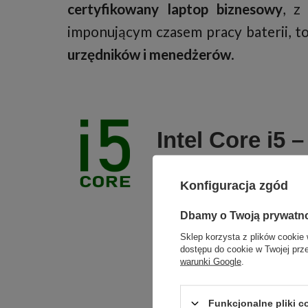
certyfikowany laptop biznesowy
, z
imponującym czasem pracy baterii, to
urzędników i menedżerów
.
Intel Core i5 
pracy i rozryw
Konfiguracja zgód
Postaw na sprawdzo
Dbamy o Twoją prywatn
Zgarni
Core i5
. Wyposażo
Sklep korzysta z plików cookie 
dostępu do cookie w Twojej prz
obsługę wielu zadań
warunki Google
.
Zadz
4.4 GHz
w trybie T
generacji
, system re
Funkcjonalne pliki 