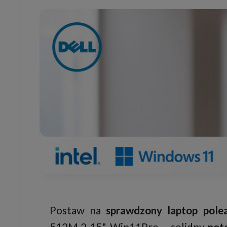
Postaw na
sprawdzony laptop pole
512M.2 15" Win11Pro – solidny
not