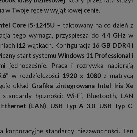
ia w Twoje ręce w wyjątkowej cenie.
ntel Core i5-1245U
– taktowany na co dzień z
uacja tego wymaga, przyspiesza do
4.4 GHz
w
niach i
12
wątkach. Konfiguracja
16 GB DDR4
i
iczny start systemu
Windows 11 Professional
i
mi jednocześnie. Praca i rozrywka nabierają
.6"
w rozdzielczości
1920 x 1080
z matrycą
uguje układ
Grafika zintegrowana Intel Iris Xe
 standardy łączności: Wi-Fi, Bluetooth, LAN
:
Ethernet (LAN)
,
USB Typ A 3.0
,
USB Typ C
,
 korporacyjne standardy niezawodności. Ten