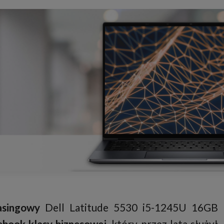
asingowy
Dell Latitude 5530 i5-1245U 16GB
ebook klasy biznesowej
, który przez lata służył