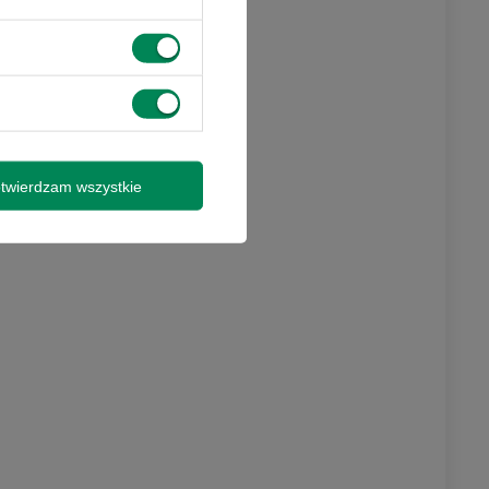
 promocjami i
y wysyłki
twierdzam wszystkie
isz się