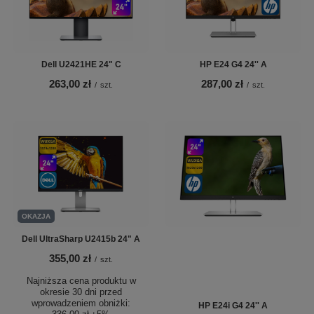
Dell U2421HE 24" C
HP E24 G4 24'' A
263,00 zł
287,00 zł
/
szt.
/
szt.
OKAZJA
Dell UltraSharp U2415b 24" A
355,00 zł
/
szt.
Najniższa cena produktu w
okresie 30 dni przed
wprowadzeniem obniżki:
HP E24i G4 24'' A