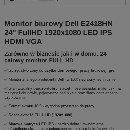
Monitor biurowy Dell E2418HN
24'' FullHD 1920x1080 LED IPS
HDMI VGA
Zarówno w biznesie jak i w domu. 24
calowy monitor FULL HD
✅ Sprzęt stworzony do
użytku domowego
,
pracy biurowej, gier.
✅ Monitor znanego producenta
Dell
, w 100% sprawny technicznie.
✅ Stan wizualny
bardzo
dobry
, sprzęt może posiadać małe ryski na
matrycy i obudowie, pojedyncze bad pixele oraz ślady codziennego
użytkowania.
✅ Format ekranu
16:9
- wygodna przestrzeń do pracy.
✅ Rozdzielczość
FULL HD (1920x1080)
✅
Matowa matryca LED IPS
- bardzo dobre i równomierne
podświetlenie ekranu przy jednoczesnym braku refleksów światła