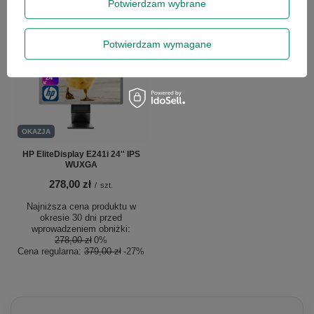
/
szt.
/
szt.
Potwierdzam wybrane
Potwierdzam wymagane
OKAZJA
HP EliteDisplay E241i 24'' IPS
WUXGA
278,00 zł
/
szt.
Najniższa cena produktu w
okresie 30 dni przed
wprowadzeniem obniżki:
278,00 zł
0%
Cena regularna:
379,00 zł
-27%