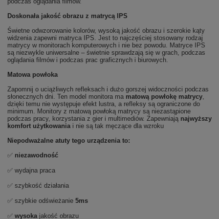
podczas oglądania filmów.
Doskonała jakość obrazu z matrycą IPS
Świetne odwzorowanie kolorów, wysoką jakość obrazu i szerokie kąty
widzenia zapewni matryca IPS. Jest to najczęściej stosowany rodzaj
matrycy w monitorach komputerowych i nie bez powodu. Matryce IPS
są niezwykle uniwersalne – świetnie sprawdzają się w grach, podczas
oglądania filmów i podczas prac graficznych i biurowych.
Matowa powłoka
Zapomnij o uciążliwych refleksach i dużo gorszej widoczności podczas
słonecznych dni. Ten model monitora ma
matową powłokę matrycy
,
dzięki temu nie występuje efekt lustra, a refleksy są ograniczone do
minimum. Monitory z matową powłoką matrycy są niezastąpione
podczas pracy, korzystania z gier i multimediów. Zapewniają
najwyższy
komfort użytkowania
i nie są tak męczące dla wzroku
Niepodważalne atuty tego urządzenia to:
✅
niezawodność
✅ wydajna praca
✅ szybkość działania
✅ szybkie odświeżanie
5ms
✅
wysoka
jakość obrazu