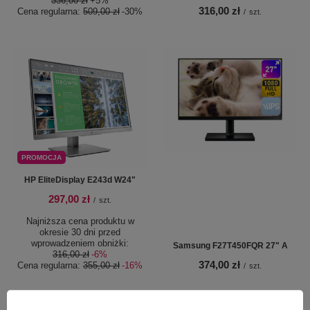
336,00 zł
+5%
316,00 zł
Cena regularna:
509,00 zł
-30%
/
szt.
PROMOCJA
HP EliteDisplay E243d W24"
297,00 zł
/
szt.
Najniższa cena produktu w
okresie 30 dni przed
wprowadzeniem obniżki:
Samsung F27T450FQR 27" A
316,00 zł
-6%
374,00 zł
Cena regularna:
355,00 zł
-16%
/
szt.