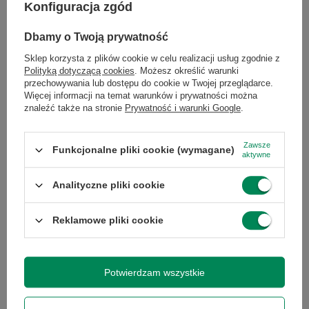
Konfiguracja zgód
Dbamy o Twoją prywatność
Sklep korzysta z plików cookie w celu realizacji usług zgodnie z
Polityką dotyczącą cookies
. Możesz określić warunki
przechowywania lub dostępu do cookie w Twojej przeglądarce.
Więcej informacji na temat warunków i prywatności można
Lenovo ThinkVision S27q-10 27''
znaleźć także na stronie
Prywatność i warunki Google
.
HP E27 G4 27'' B
B
299,00 zł
380,00 zł
/
szt.
/
szt.
Zawsze
Funkcjonalne pliki cookie (wymagane)
aktywne
Analityczne pliki cookie
Reklamowe pliki cookie
Potwierdzam wszystkie
Dell C2422HE 24'' A
HP E27 G4 A
438,00 zł
374,00 zł