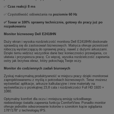
✅
Czas reakcji 8 ms
✅ Częstotliwość odświeżania na
poziomie 60 Hz
✅ Towar w 100% sprawny technicznie, gotowy do pracy już po
rozpakowaniu
Monitor biznesowy Dell E2418HN
Duży ekran i wysoka rozdzielczość monitora Dell E2418HN doskonale
sprawdzą się do zastosowań biznesowych. Matryca oferuje przestrzeń
roboczą wystarczającą do sprawnej pracy, nawet z dużymi arkuszami.
Dzięki temu widzisz wszystkie dane bez konieczności przewijania, co
ułatwia i przyspiesza pracę. Co więcej, wysoka rozdzielczość zapewnia
ostry jak brzytwa obraz, który pokochają Twoje oczy.
Monitor do codziennych zadań biurowych
Zyskaj maksymalną produktywność w miejscu pracy dzięki monitorowi
zaprojektowanemu z myślą o potrzebach biznesowych. Teraz możesz
wyświetlać aplikacje, arkusze kalkulacyjne i inne materiały na
wyświetlaczu o przekątnej 23,8 cala i rozdzielczości Full HD 1920 ×
1080.
Optymalny komfort dla oczu i mniejszą emisję szkodliwego
niebieskiego światła zapewnia funkcja ComfortView. Ponadto monitor
oferuje jednolite odwzorowanie kolorów o szerokim kącie oglądania
178°/178° z technologią IPS.