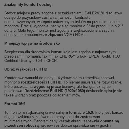
Znakomity komfort obsługi
Stwórz miejsce pracy zgodne z oczekiwaniami. Dell E2418HN to łatwy
dostęp do przycisków zasilania, jasności, kontrastu i
dostosowywanych, wstępnie ustawionych trybów na przednim panelu
monitora. Pracuj wygodnie, nachylając monitor o 5° do przodu lub o 21°
do tyłu. Mało tego, monitor jest zgodny z większością starszych i
obecnych komputerów ze złączami VGA i HDMI.
Mniejszy wpływ na środowisko
Bezpieczna dla środowiska konstrukcja jest zgodna z najnowszymi
przepisami i normami, takimi jak ENERGY STAR, EPEAT Gold, TCO
Certified Displays, CEL i CECP.
Obraz w jakości Full HD
Komfortowe warunki do pracy i użytkowania multimediów zapewni
monitor o
rozdzielczości Full HD
. To niemal uniwersalne rozwiązanie,
które pozwala na
wygodną pracę
biurową, ale też graficzną lub
projektową. Rozdzielczość
Full HD (1920x1080)
doskonale spisuje się
także w grach oraz podczas oglądania filmów.
Format 16:9
To monitor o najbardziej uniwersalnym
formacie 16:9
, który jest bardzo
chętnie wybierany zarówno do pracy, jak i do zastosowań
multimedialnych. Panoramiczny kształt ekranu zapewnia
optymalną
przestrzeń roboczą
, jak również dobrze sprawdza się w grach i