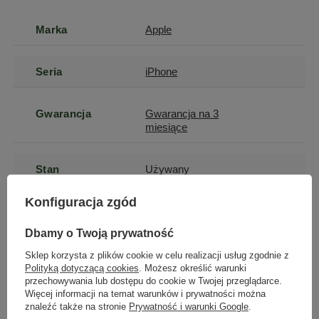
Marka
Apple
Seria
iPhone
Gwarancja
Gwarancja na 3
miesiące
Stan
Używany
Konfiguracja zgód
Stan
zastępcze
opakowania
Dbamy o Twoją prywatność
Sklep korzysta z plików cookie w celu realizacji usług zgodnie z
Polityką dotyczącą cookies
. Możesz określić warunki
przechowywania lub dostępu do cookie w Twojej przeglądarce.
Podmiot odpowiedzialny
|
Informacje o bezpieczeństwie
Więcej informacji na temat warunków i prywatności można
znaleźć także na stronie
Prywatność i warunki Google
.