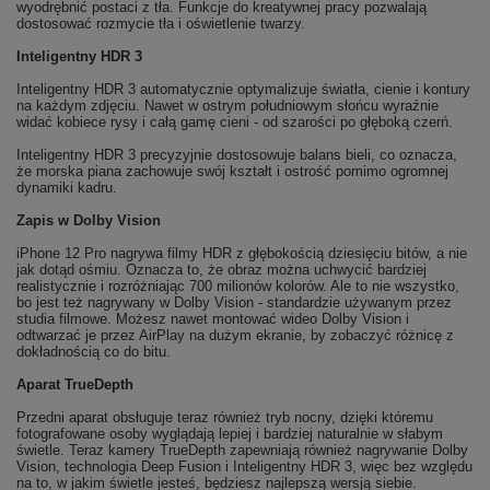
wyodrębnić postaci z tła. Funkcje do kreatywnej pracy pozwalają
dostosować rozmycie tła i oświetlenie twarzy.
Inteligentny HDR 3
Inteligentny HDR 3 automatycznie optymalizuje światła, cienie i kontury
na każdym zdjęciu. Nawet w ostrym południowym słońcu wyraźnie
widać kobiece rysy i całą gamę cieni - od szarości po głęboką czerń.
Inteligentny HDR 3 precyzyjnie dostosowuje balans bieli, co oznacza,
że morska piana zachowuje swój kształt i ostrość pomimo ogromnej
dynamiki kadru.
Zapis w Dolby Vision
iPhone 12 Pro nagrywa filmy HDR z głębokością dziesięciu bitów, a nie
jak dotąd ośmiu. Oznacza to, że obraz można uchwycić bardziej
realistycznie i rozróżniając 700 milionów kolorów. Ale to nie wszystko,
bo jest też nagrywany w Dolby Vision - standardzie używanym przez
studia filmowe. Możesz nawet montować wideo Dolby Vision i
odtwarzać je przez AirPlay na dużym ekranie, by zobaczyć różnicę z
dokładnością co do bitu.
Aparat TrueDepth
Przedni aparat obsługuje teraz również tryb nocny, dzięki któremu
fotografowane osoby wyglądają lepiej i bardziej naturalnie w słabym
świetle. Teraz kamery TrueDepth zapewniają również nagrywanie Dolby
Vision, technologia Deep Fusion i Inteligentny HDR 3, więc bez względu
na to, w jakim świetle jesteś, będziesz najlepszą wersją siebie.