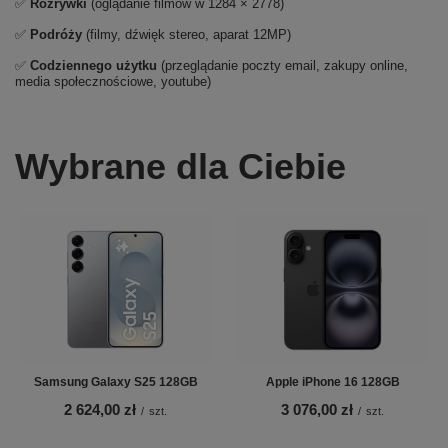
✅
Rozrywki
(oglądanie filmów w 1284 × 2778)
✅
Podróży
(filmy, dźwięk stereo, aparat 12MP)
✅
Codziennego użytku
(przeglądanie poczty email, zakupy online,
media społecznościowe, youtube)
Wybrane dla Ciebie
Samsung Galaxy S25 128GB
Apple iPhone 16 128GB
2 624,00 zł
3 076,00 zł
/
szt.
/
szt.