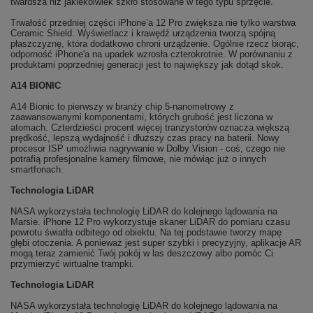
twardsza niż jakiekolwiek szkło stosowane w tego typu sprzęcie.
Trwałość przedniej części iPhone’a 12 Pro zwiększa nie tylko warstwa
Ceramic Shield. Wyświetlacz i krawędź urządzenia tworzą spójną
płaszczyznę, która dodatkowo chroni urządzenie. Ogólnie rzecz biorąc,
odporność iPhone'a na upadek wzrosła czterokrotnie. W porównaniu z
produktami poprzedniej generacji jest to największy jak dotąd skok.
A14 BIONIC
A14 Bionic to pierwszy w branży chip 5-nanometrowy z
zaawansowanymi komponentami, których grubość jest liczona w
atomach. Czterdzieści procent więcej tranzystorów oznacza większą
prędkość, lepszą wydajność i dłuższy czas pracy na baterii. Nowy
procesor ISP umożliwia nagrywanie w Dolby Vision - coś, czego nie
potrafią profesjonalne kamery filmowe, nie mówiąc już o innych
smartfonach.
Technologia LiDAR
NASA wykorzystała technologię LiDAR do kolejnego lądowania na
Marsie. iPhone 12 Pro wykorzystuje skaner LiDAR do pomiaru czasu
powrotu światła odbitego od obiektu. Na tej podstawie tworzy mapę
głębi otoczenia. A ponieważ jest super szybki i precyzyjny, aplikacje AR
mogą teraz zamienić Twój pokój w las deszczowy albo pomóc Ci
przymierzyć wirtualne trampki.
Technologia LiDAR
NASA wykorzystała technologię LiDAR do kolejnego lądowania na