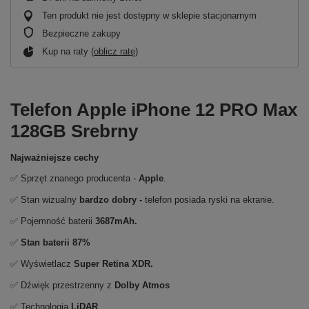
Ten produkt nie jest dostępny w sklepie stacjonarnym
Bezpieczne zakupy
Kup na raty (
oblicz ratę
)
Telefon Apple iPhone 12 PRO Max
128GB Srebrny
Najważniejsze cechy
✅ Sprzęt znanego producenta -
Apple
.
✅ Stan wizualny
bardzo dobry -
telefon posiada ryski na ekranie.
✅ Pojemność baterii
3687mAh.
✅
Stan baterii 87%
✅ Wyświetlacz
Super Retina XDR.
✅ Dźwięk przestrzenny z
Dolby Atmos
✅ Technologia
LiDAR