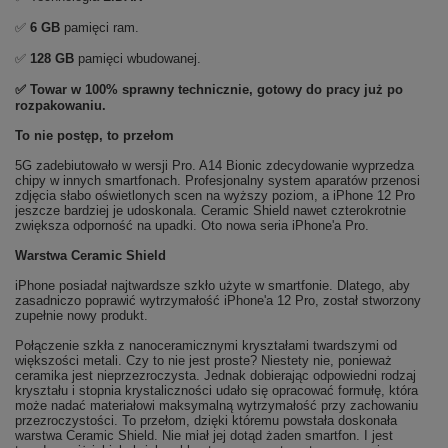
✅
6 GB
pamięci ram.
✅
128 GB
pamięci wbudowanej.
✅ Towar w 100% sprawny technicznie, gotowy do pracy już po
rozpakowaniu.
To nie postęp, to przełom
5G zadebiutowało w wersji Pro. A14 Bionic zdecydowanie wyprzedza
chipy w innych smartfonach. Profesjonalny system aparatów przenosi
zdjęcia słabo oświetlonych scen na wyższy poziom, a iPhone 12 Pro
jeszcze bardziej je udoskonala. Ceramic Shield nawet czterokrotnie
zwiększa odporność na upadki. Oto nowa seria iPhone'a Pro.
Warstwa Ceramic Shield
iPhone posiadał najtwardsze szkło użyte w smartfonie. Dlatego, aby
zasadniczo poprawić wytrzymałość iPhone'a 12 Pro, został stworzony
zupełnie nowy produkt.
Połączenie szkła z nanoceramicznymi kryształami twardszymi od
większości metali. Czy to nie jest proste? Niestety nie, ponieważ
ceramika jest nieprzezroczysta. Jednak dobierając odpowiedni rodzaj
kryształu i stopnia krystaliczności udało się opracować formułę, która
może nadać materiałowi maksymalną wytrzymałość przy zachowaniu
przezroczystości. To przełom, dzięki któremu powstała doskonała
warstwa Ceramic Shield. Nie miał jej dotąd żaden smartfon. I jest