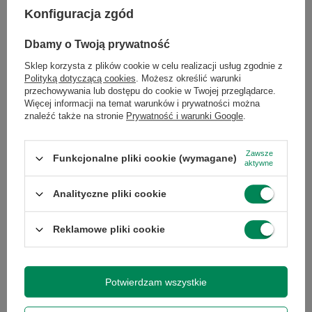
Konfiguracja zgód
Dbamy o Twoją prywatność
Marka
Apple
Sklep korzysta z plików cookie w celu realizacji usług zgodnie z
Polityką dotyczącą cookies
. Możesz określić warunki
Seria
iPhone
przechowywania lub dostępu do cookie w Twojej przeglądarce.
Więcej informacji na temat warunków i prywatności można
znaleźć także na stronie
Prywatność i warunki Google
.
Gwarancja
Gwarancja na 3
miesiące
Zawsze
Funkcjonalne pliki cookie (wymagane)
aktywne
Klasa
A
Analityczne pliki cookie
Marka telefonu
Apple
Reklamowe pliki cookie
Model telefonu
iPhone 12 Pro Max
Potwierdzam wszystkie
Kod producenta
MGD83PM/A