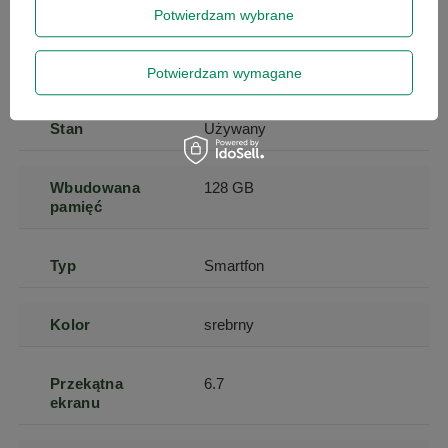
Potwierdzam wybrane
Rozdzielczość
2778 x 1284
ekranu (px)
Potwierdzam wymagane
Stan
Używany
Wbudowana
128 GB
pamięć
Typ
Smartfon
Kolor
srebrny
Przekątna
6.7
ekranu