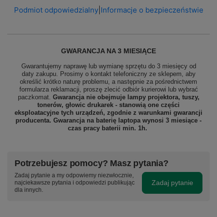
Podmiot odpowiedzialny
|
Informacje o bezpieczeństwie
GWARANCJA NA 3 MIESIĄCE
Gwarantujemy naprawę lub wymianę sprzętu do 3 miesięcy od
daty zakupu. Prosimy o kontakt telefoniczny ze sklepem, aby
określić krótko naturę problemu, a następnie za pośrednictwem
formularza reklamacji, proszę zlecić odbiór
kurierowi lub wybrać
paczkomat.
Gwarancja nie obejmuje lampy projektora, tuszy,
tonerów, głowic drukarek - stanowią one części
eksploatacyjne tych urządzeń, zgodnie z warunkami gwarancji
producenta. Gwarancja na baterię laptopa wynosi 3 miesiące -
czas pracy baterii min. 1h.
Potrzebujesz pomocy? Masz pytania?
Zadaj pytanie a my odpowiemy niezwłocznie,
Zadaj pytanie
najciekawsze pytania i odpowiedzi publikując
dla innych.