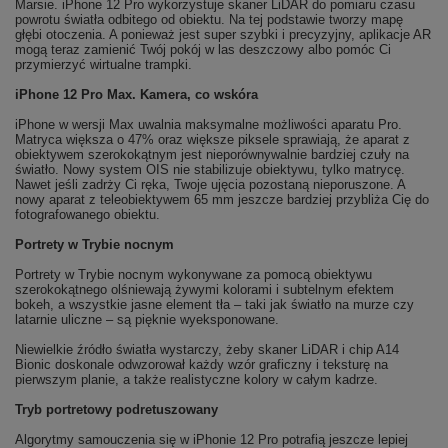
Marsie. iPhone 12 Pro wykorzystuje skaner LiDAR do pomiaru czasu
powrotu światła odbitego od obiektu. Na tej podstawie tworzy mapę
głębi otoczenia. A ponieważ jest super szybki i precyzyjny, aplikacje AR
mogą teraz zamienić Twój pokój w las deszczowy albo pomóc Ci
przymierzyć wirtualne trampki.
iPhone 12 Pro Max. Kamera, co wskóra
iPhone w wersji Max uwalnia maksymalne możliwości aparatu Pro.
Matryca większa o 47% oraz większe piksele sprawiają, że aparat z
obiektywem szerokokątnym jest nieporównywalnie bardziej czuły na
światło. Nowy system OIS nie stabilizuje obiektywu, tylko matrycę.
Nawet jeśli zadrży Ci ręka, Twoje ujęcia pozostaną nieporuszone. A
nowy aparat z teleobiektywem 65 mm jeszcze bardziej przybliża Cię do
fotografowanego obiektu.
Portrety w Trybie nocnym
Portrety w Trybie nocnym wykonywane za pomocą obiektywu
szerokokątnego olśniewają żywymi kolorami i subtelnym efektem
bokeh, a wszystkie jasne element tła – taki jak światło na murze czy
latarnie uliczne – są pięknie wyeksponowane.
Niewielkie źródło światła wystarczy, żeby skaner LiDAR i chip A14
Bionic doskonale odwzorował każdy wzór graficzny i teksturę na
pierwszym planie, a także realistyczne kolory w całym kadrze.
Tryb portretowy podretuszowany
Algorytmy samouczenia się w iPhonie 12 Pro potrafią jeszcze lepiej