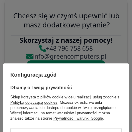
Chcesz się w czymś upewnić lub
masz dodatkowe pytanie?
Skorzystaj z naszej pomocy!
+48 796 758 658
info@greencomputers.pl
Zapytaj o ten produkt
Konfiguracja zgód
Dbamy o Twoją prywatność
Sklep korzysta z plików cookie w celu realizacji usług zgodnie z
Polityką dotyczącą cookies
. Możesz określić warunki
przechowywania lub dostępu do cookie w Twojej przeglądarce.
Specyfikacja
Więcej informacji na temat warunków i prywatności można
znaleźć także na stronie
Prywatność i warunki Google
.