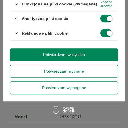
Zawsze
Funkcjonalne pliki cookie (wymagane)
aktywne
Marka
AOC
Analityczne pliki cookie
Symbol
4038986145534
Reklamowe pliki cookie
Gwarancja
Towar niesprawny - bez
gwarancji
Potwierdzam wszystkie
Stan
Uszkodzony
Potwierdzam wybrane
Kod producenta
I2475PXQU
Potwierdzam wymagane
Marka
AOC
Model
I2475PXQU