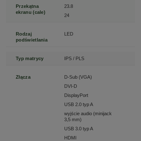
Przekątna
23.8
ekranu (cale)
24
Rodzaj
LED
podświetlania
Typ matrycy
IPS / PLS
Złącza
D-Sub (VGA)
DVI-D
DisplayPort
USB 2.0 typ A
wyjście audio (minijack
3,5 mm)
USB 3.0 typ A
HDMI