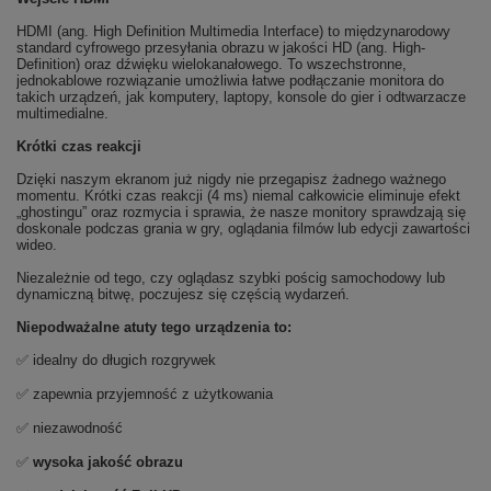
HDMI (ang. High Definition Multimedia Interface) to międzynarodowy
standard cyfrowego przesyłania obrazu w jakości HD (ang. High-
Definition) oraz dźwięku wielokanałowego. To wszechstronne,
jednokablowe rozwiązanie umożliwia łatwe podłączanie monitora do
takich urządzeń, jak komputery, laptopy, konsole do gier i odtwarzacze
multimedialne.
Krótki czas reakcji
Dzięki naszym ekranom już nigdy nie przegapisz żadnego ważnego
momentu. Krótki czas reakcji (4 ms) niemal całkowicie eliminuje efekt
„ghostingu” oraz rozmycia i sprawia, że nasze monitory sprawdzają się
doskonale podczas grania w gry, oglądania filmów lub edycji zawartości
wideo.
Niezależnie od tego, czy oglądasz szybki pościg samochodowy lub
dynamiczną bitwę, poczujesz się częścią wydarzeń.
Niepodważalne atuty tego urządzenia to:
✅ idealny do długich rozgrywek
✅ zapewnia przyjemność z użytkowania
✅ niezawodność
✅
wysoka jakość obrazu