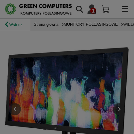
Strona główna
MONITORY POLEASINGOWE
WIEL
Wstecz