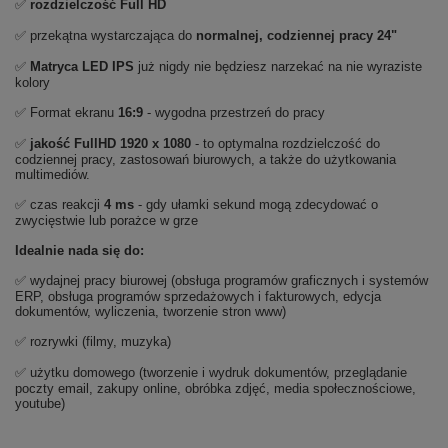
✅
rozdzielczość Full HD
✅ przekątna wystarczająca do
normalnej, codziennej pracy 24"
✅
Matryca LED IPS
już nigdy nie będziesz narzekać na nie wyraziste
kolory
✅ Format ekranu
16:9
- wygodna przestrzeń do pracy
✅
jakość FullHD 1920 x 1080
- to optymalna rozdzielczość do
codziennej pracy, zastosowań biurowych, a także do użytkowania
multimediów.
✅ czas reakcji
4 ms
- gdy ułamki sekund mogą zdecydować o
zwycięstwie lub porażce w grze
Idealnie nada się do:
✅ wydajnej pracy biurowej (obsługa programów graficznych i systemów
ERP, obsługa programów sprzedażowych i fakturowych, edycja
dokumentów, wyliczenia, tworzenie stron www)
✅ rozrywki (filmy, muzyka)
✅ użytku domowego (tworzenie i wydruk dokumentów, przeglądanie
poczty email, zakupy online, obróbka zdjęć, media społecznościowe,
youtube)