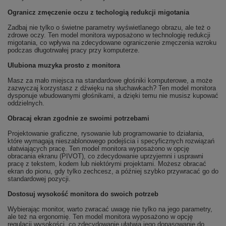
Ogranicz zmęczenie oczu z techologią redukcji migotania
Zadbaj nie tylko o świetne parametry wyświetlanego obrazu, ale też o
zdrowe oczy. Ten model monitora wyposażono w technologię redukcji
migotania, co wpływa na zdecydowane ograniczenie zmęczenia wzroku
podczas długotrwałej pracy przy komputerze.
Ulubiona muzyka prosto z monitora
Masz za mało miejsca na standardowe głośniki komputerowe, a może
zazwyczaj korzystasz z dźwięku na słuchawkach? Ten model monitora
dysponuje wbudowanymi głośnikami, a dzięki temu nie musisz kupować
oddzielnych.
Obracaj ekran zgodnie ze swoimi potrzebami
Projektowanie graficzne, rysowanie lub programowanie to działania,
które wymagają nieszablonowego podejścia i specyficznych rozwiązań
ułatwiających pracę. Ten model monitora wyposażono w opcję
obracania ekranu (PIVOT), co zdecydowanie uprzyjemni i usprawni
pracę z tekstem, kodem lub niektórymi projektami. Możesz obracać
ekran do pionu, gdy tylko zechcesz, a później szybko przywracać go do
standardowej pozycji.
Dostosuj wysokość monitora do swoich potrzeb
Wybierając monitor, warto zwracać uwagę nie tylko na jego parametry,
ale też na ergonomię. Ten model monitora wyposażono w opcję
regulacji wysokości, co zdecydowanie ułatwia jego dopasowanie do