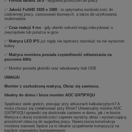
✅
Format ekranu 16:9
- wygodna przestrzeń do pracy
✅
Jakość FullHD 1920 x 1080
- to optymalna rozdzielczość do
codziennej pracy, zastosowań biurowych, a także do użytkowania
multimediów.
✅
Czas reakcji 4 ms
- gdy ułamki sekund mogą zdecydować o
zwycięstwie lub porażce w grze
✅
Matryca LED IPS
już nigdy nie będziesz narzekać na nie wyraziste
kolory
✅
Matryca monitora posiada częstotliwość odświeżania na
poziomie 60Hz
✅ Monitor posiada głośniki oraz wbudowany hub USB
UWAGA!
Monitor z uszkodzoną matrycą. Obraz się zawiesza.
Idealny do domu i biura monitor AOC I2475PXQU
Spędzasz wiele godzin, pracując przy arkuszach kalkulacyjnych? A
może chcesz się zrelaksować przy filmie? Uniwersalny monitor AOC
I2475PXQU sprawdzi się doskonale zarówno w domu, jak i w biurze.
Matryca o dużej rozdzielczości zapewni wyraźny obraz i wystarczającą
przestrzeń roboczą do wygodnej pracy. Nowoczesna konstrukcja
monitora stanowić będzie za to idealne uzupełnienie kompozycji na
każdym stanowisku komputerowym