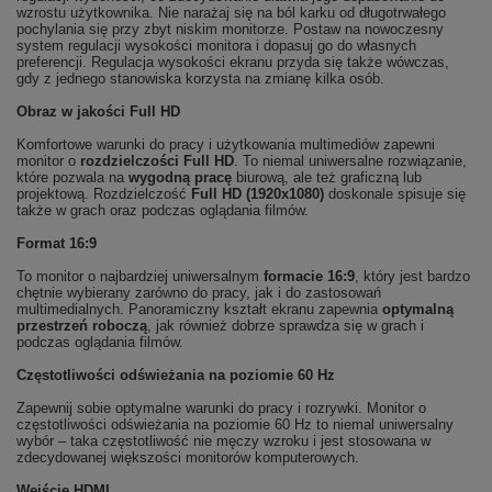
wzrostu użytkownika. Nie narażaj się na ból karku od długotrwałego
pochylania się przy zbyt niskim monitorze. Postaw na nowoczesny
system regulacji wysokości monitora i dopasuj go do własnych
preferencji. Regulacja wysokości ekranu przyda się także wówczas,
gdy z jednego stanowiska korzysta na zmianę kilka osób.
Obraz w jakości Full HD
Komfortowe warunki do pracy i użytkowania multimediów zapewni
monitor o
rozdzielczości Full HD
. To niemal uniwersalne rozwiązanie,
które pozwala na
wygodną pracę
biurową, ale też graficzną lub
projektową. Rozdzielczość
Full HD (1920x1080)
doskonale spisuje się
także w grach oraz podczas oglądania filmów.
Format 16:9
To monitor o najbardziej uniwersalnym
formacie 16:9
, który jest bardzo
chętnie wybierany zarówno do pracy, jak i do zastosowań
multimedialnych. Panoramiczny kształt ekranu zapewnia
optymalną
przestrzeń roboczą
, jak również dobrze sprawdza się w grach i
podczas oglądania filmów.
Częstotliwości odświeżania na poziomie 60 Hz
Zapewnij sobie optymalne warunki do pracy i rozrywki. Monitor o
częstotliwości odświeżania na poziomie 60 Hz to niemal uniwersalny
wybór – taka częstotliwość nie męczy wzroku i jest stosowana w
zdecydowanej większości monitorów komputerowych.
Wejście HDMI