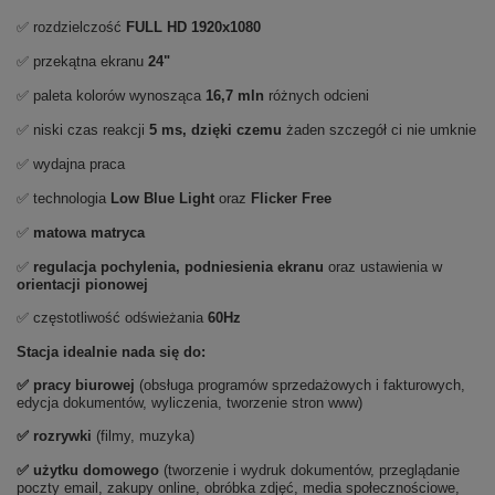
✅ rozdzielczość
FULL HD
1920x1080
✅ przekątna ekranu
24"
✅ paleta kolorów wynosząca
16,7 mln
różnych odcieni
✅ niski czas reakcji
5 ms, dzięki czemu
żaden szczegół ci nie umknie
✅ wydajna praca
✅ technologia
Low Blue Light
oraz
Flicker Free
✅
matowa matryca
✅
regulacja pochylenia, podniesienia ekranu
oraz ustawienia w
orientacji pionowej
✅ częstotliwość odświeżania
60Hz
Stacja idealnie nada się do:
✅ pracy biurowej
(obsługa programów sprzedażowych i fakturowych,
edycja dokumentów, wyliczenia, tworzenie stron www)
✅
rozrywki
(filmy, muzyka)
✅ użytku domowego
(tworzenie i wydruk dokumentów, przeglądanie
poczty email, zakupy online, obróbka zdjęć, media społecznościowe,