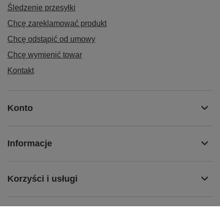
Śledzenie przesyłki
Chcę zareklamować produkt
Chcę odstąpić od umowy
Chcę wymienić towar
Kontakt
Konto
Informacje
Korzyści i usługi