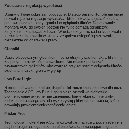
Podstawa z regulacją wysokości
Dbamy o Twoje dobre samopoczucie. Dlatego ten monitor oferuje opcje
pozwalające na regulację wysokości, które pozwolą uzyskać idealną
postawę podczas pracy, grania lub oglądania filmów. Dopasowanie
monitora AOC do swoich potrzeb nie tylko pomaga ograniczyć
zmęczenie i zachować zdrowie. W ostatecznym rozrachunku pozwala
to również użytkownikowi wraz z zespołem osiągać lepsze wyniki,
niezależnie od charakteru pracy.
Głośniki
Dzięki wbudowanym głośnikom można utrzymywać kontakt z bliskimi,
znajomymi oraz współpracownikami. Nie musisz podłączać
zewnętrznych głośników, aby czerpać przyjemność z oglądania filmów,
słuchania muzyki, grania w gry itp
Low Blue Light
Niebieskie światło o krótkiej długości fali może być szkodliwe dla oczu.
Technologia AOC Low Blue Light blokuje szkodliwe niebieskie
promieniowanie świetlne, nie zmieniając barwy ekranu. Inne próby
redukcji niebieskiego światła wykorzystują filtry lub ustawienia, które
powodują przyciemnienie/zażółcenie obrazu.
Flicker Free
Technologia Flicker-Free AOC wykorzystuje matrycę z podświetleniem
prądu stałego, co ogranicza natężenie światła powodujące migotanie.