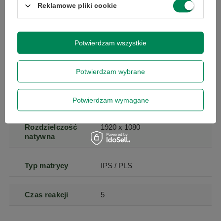
Reklamowe pliki cookie
Kod producenta
24P1
Potwierdzam wszystkie
Przekątna
60
ekranu
Potwierdzam wybrane
Rodzaj
LED
podświetlania
Potwierdzam wymagane
Rozdzielczość
1920 x 1080
natywna
Typ matrycy
IPS / PLS
Czas reakcji
5