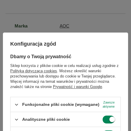
Marka
AOC
Symbol
4038986146227
Konfiguracja zgód
Dbamy o Twoją prywatność
Gwarancja
Towar niesprawny - bez
gwarancji
Sklep korzysta z plików cookie w celu realizacji usług zgodnie z
Polityką dotyczącą cookies
. Możesz określić warunki
przechowywania lub dostępu do cookie w Twojej przeglądarce.
Więcej informacji na temat warunków i prywatności można
Marka
AOC
znaleźć także na stronie
Prywatność i warunki Google
.
Model
24P1
Zawsze
Funkcjonalne pliki cookie (wymagane)
aktywne
Przekątna
23.8
Analityczne pliki cookie
ekranu (cale)
24