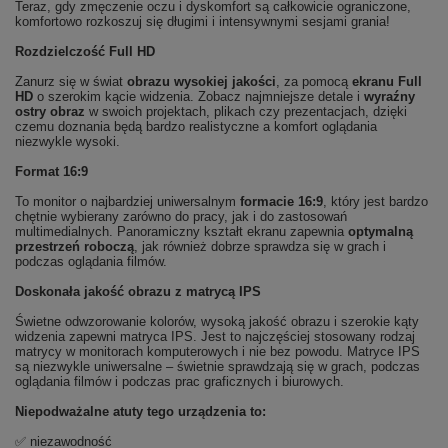
Teraz, gdy zmęczenie oczu i dyskomfort są całkowicie ograniczone,
komfortowo rozkoszuj się długimi i intensywnymi sesjami grania!
Rozdzielczość Full HD
Zanurz się w świat
obrazu wysokiej jakości
, za pomocą
ekranu Full
HD
o szerokim kącie widzenia. Zobacz najmniejsze detale i
wyraźny
ostry obraz
w swoich projektach, plikach czy prezentacjach, dzięki
czemu doznania będą bardzo realistyczne a komfort oglądania
niezwykle wysoki.
Format 16:9
To monitor o najbardziej uniwersalnym
formacie 16:9
, który jest bardzo
chętnie wybierany zarówno do pracy, jak i do zastosowań
multimedialnych. Panoramiczny kształt ekranu zapewnia
optymalną
przestrzeń roboczą
, jak również dobrze sprawdza się w grach i
podczas oglądania filmów.
Doskonała jakość obrazu z matrycą IPS
Świetne odwzorowanie kolorów, wysoką jakość obrazu i szerokie kąty
widzenia zapewni matryca IPS. Jest to najczęściej stosowany rodzaj
matrycy w monitorach komputerowych i nie bez powodu. Matryce IPS
są niezwykle uniwersalne – świetnie sprawdzają się w grach, podczas
oglądania filmów i podczas prac graficznych i biurowych.
Niepodważalne atuty tego urządzenia to:
✅ niezawodność