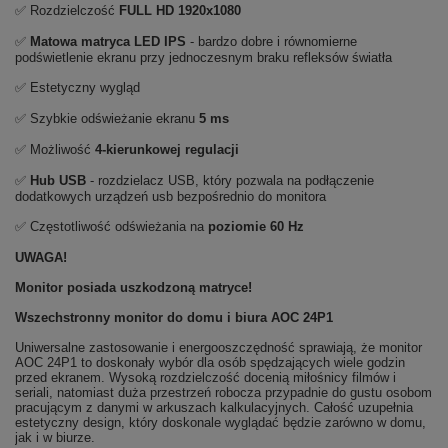
✅ Rozdzielczość
FULL HD
1920x1080
✅
Matowa matryca LED IPS
- bardzo dobre i równomierne
podświetlenie ekranu przy jednoczesnym braku refleksów światła
✅ Estetyczny wygląd
✅ Szybkie odświeżanie ekranu
5 ms
✅ Możliwość
4-kierunkowej regulacji
✅
Hub USB
- rozdzielacz USB, który pozwala na podłączenie
dodatkowych urządzeń usb bezpośrednio do monitora
✅ Częstotliwość odświeżania na
poziomie 60 Hz
UWAGA!
Monitor posiada uszkodzoną matryce!
Wszechstronny monitor do domu i biura AOC 24P1
Uniwersalne zastosowanie i energooszczędność sprawiają, że monitor
AOC 24P1 to doskonały wybór dla osób spędzających wiele godzin
przed ekranem. Wysoką rozdzielczość docenią miłośnicy filmów i
seriali, natomiast duża przestrzeń robocza przypadnie do gustu osobom
pracującym z danymi w arkuszach kalkulacyjnych. Całość uzupełnia
estetyczny design, który doskonale wyglądać będzie zarówno w domu,
jak i w biurze.