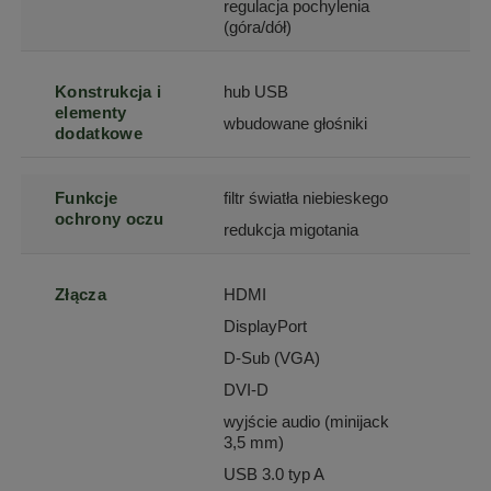
regulacja pochylenia
(góra/dół)
Konstrukcja i
hub USB
elementy
wbudowane głośniki
dodatkowe
Funkcje
filtr światła niebieskego
ochrony oczu
redukcja migotania
Złącza
HDMI
DisplayPort
D-Sub (VGA)
DVI-D
wyjście audio (minijack
3,5 mm)
USB 3.0 typ A