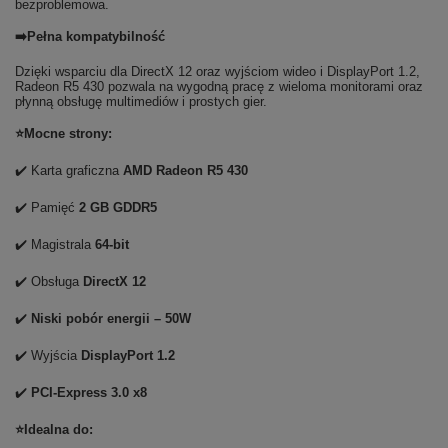
bezproblemowa.
➡️Pełna kompatybilność
Dzięki wsparciu dla DirectX 12 oraz wyjściom wideo i DisplayPort 1.2,
Radeon R5 430 pozwala na wygodną pracę z wieloma monitorami oraz
płynną obsługę multimediów i prostych gier.
⭐Mocne strony:
✔️ Karta graficzna
AMD Radeon R5 430
✔️ Pamięć
2 GB GDDR5
✔️ Magistrala
64-bit
✔️ Obsługa
DirectX 12
✔️
Niski pobór energii – 50W
✔️ Wyjścia
DisplayPort 1.2
✔️
PCI-Express 3.0 x8
⭐Idealna do: