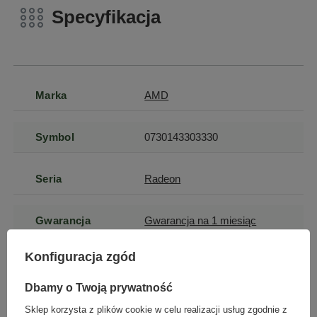
Specyfikacja
Marka
AMD
Symbol
0730143303330
Seria
Radeon
Gwarancja
Gwarancja na 1 miesiąc
Konfiguracja zgód
Głębokość
2
Dbamy o Twoją prywatność
×
Typ pamięci
GDDR5
Dołącz do newslettera Green
Sklep korzysta z plików cookie w celu realizacji usług zgodnie z