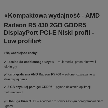
⭐Kompaktowa wydajność - AMD
Radeon R5 430 2GB GDDR5
DisplayPort PCI-E Niski profil -
Low profile⭐
⭐
Najważniejsze cechy:
✔️
Idealna do codziennego użytku
– multimedia, praca biurowa i
lekkie gry
✔️
Karta graficzna AMD Radeon R5 430
– solidne rozwiązanie w
atrakcyjnej cenie
✔️
2 GB szybkiej pamięci GDDR5
– płynne działanie aplikacji i
multimediów⚡
✔️
Obsługa DirectX 12
– zgodność z nowoczesnym oprogramowaniem
i grami