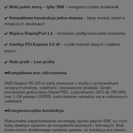
✔️
Niski pobór mocy – tylko 50W
– energooszczędne działanie♻️
✔️
Kompaktowa konstrukcja jedno-slotowa
– łatwy montaż nawet w
mniejszych obudowach
✔️
Wyjścia DisplayPort 1.2
– możliwość podłączenia wielu monitorów
✔️
Interfejs PCI-Express 3.0 x8
– szybki transfer danych i stabilna
praca⚡
✔️
Niski profil – Low profile
➡️Kompaktowa moc obliczeniowa
AMD Radeon R5 430 to karta stworzona z myślą o użytkownikach
ceniących prostotę, stabilność i bezawaryjne działanie. Dzięki
procesorowi graficznemu Oland PRO, częstotliwości GPU do 780 MHz
oraz 2 GB pamięci GDDR5, karta świetnie sprawdza się w codziennych
zadaniach.
➡️Energooszczędna konstrukcja
Maksymalne zapotrzebowanie na energię wynosi jedynie 50W, co czyni
kartę idealnym wyborem do komputerów biurowych i domowych. Brak
konieczności dodatkowego zasilania sprawia, że instalacja jest prosta i