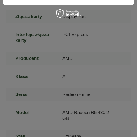
Szanujemy Twoją prywatność – żadnego spamu.
Złącza karty
DisplayPort
Interfejs złącza
PCI Express
karty
Producent
AMD
Klasa
A
Seria
Radeon - inne
Model
AMD Radeon R5 430 2
GB
Stan
Używany