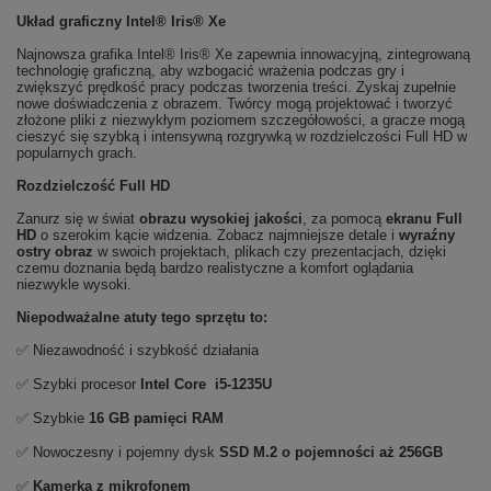
Układ graficzny Intel® Iris® Xe
Najnowsza grafika Intel® Iris® Xe zapewnia innowacyjną, zintegrowaną
technologię graficzną, aby wzbogacić wrażenia podczas gry i
zwiększyć prędkość pracy podczas tworzenia treści. Zyskaj zupełnie
nowe doświadczenia z obrazem. Twórcy mogą projektować i tworzyć
złożone pliki z niezwykłym poziomem szczegółowości, a gracze mogą
cieszyć się szybką i intensywną rozgrywką w rozdzielczości Full HD w
popularnych grach.
Rozdzielczość Full HD
Zanurz się w świat
obrazu wysokiej jakości
, za pomocą
ekranu Full
HD
o szerokim kącie widzenia. Zobacz najmniejsze detale i
wyraźny
ostry obraz
w swoich projektach, plikach czy prezentacjach, dzięki
czemu doznania będą bardzo realistyczne a komfort oglądania
niezwykle wysoki.
Niepodważalne atuty tego sprzętu to:
✅ Niezawodność i szybkość działania
✅ Szybki procesor
Intel Core i5-1235U
✅ Szybkie
16 GB pamięci RAM
✅ Nowoczesny i pojemny dysk
SSD M.2 o pojemności aż 256GB
✅
Kamerka z mikrofonem