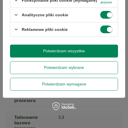
Funkcjonalne pliki cookie (wymagane)
aktywne
Rozdzielczość
1920 x 1080
Analityczne pliki cookie
(px)
Reklamowe pliki cookie
Powłoka
matowa
matrycy
Potwierdzam wszystkie
Ekran dotykowy
nie
Potwierdzam wybrane
Seria procesora
Intel Core i5
Potwierdzam wymagane
Taktowanie
4.4
maksymalne
procesora
Taktowanie
3.3
bazowe