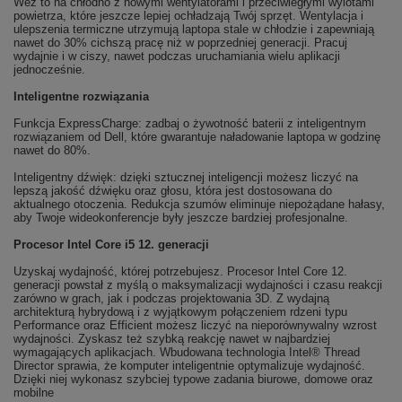
Weź to na chłodno z nowymi wentylatorami i przeciwległymi wylotami
powietrza, które jeszcze lepiej ochładzają Twój sprzęt. Wentylacja i
ulepszenia termiczne utrzymują laptopa stale w chłodzie i zapewniają
nawet do 30% cichszą pracę niż w poprzedniej generacji. Pracuj
wydajnie i w ciszy, nawet podczas uruchamiania wielu aplikacji
jednocześnie.
Inteligentne rozwiązania
Funkcja ExpressCharge: zadbaj o żywotność baterii z inteligentnym
rozwiązaniem od Dell, które gwarantuje naładowanie laptopa w godzinę
nawet do 80%.
Inteligentny dźwięk: dzięki sztucznej inteligencji możesz liczyć na
lepszą jakość dźwięku oraz głosu, która jest dostosowana do
aktualnego otoczenia. Redukcja szumów eliminuje niepożądane hałasy,
aby Twoje wideokonferencje były jeszcze bardziej profesjonalne.
Procesor Intel Core i5 12. generacji
Uzyskaj wydajność, której potrzebujesz. Procesor Intel Core 12.
generacji powstał z myślą o maksymalizacji wydajności i czasu reakcji
zarówno w grach, jak i podczas projektowania 3D. Z wydajną
architekturą hybrydową i z wyjątkowym połączeniem rdzeni typu
Performance oraz Efficient możesz liczyć na nieporównywalny wzrost
wydajności. Zyskasz też szybką reakcję nawet w najbardziej
wymagających aplikacjach. Wbudowana technologia Intel® Thread
Director sprawia, że komputer inteligentnie optymalizuje wydajność.
Dzięki niej wykonasz szybciej typowe zadania biurowe, domowe oraz
mobilne