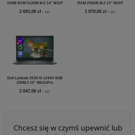
16GB RAM 512GB M.2 14" W11P
RAM 256GB M.2 13" W11P
2 691,00 zł
1 970,00 zł
/
szt.
/
szt.
Dell Latitude 5530 i5-1245U 8GB
256M.2 15" Win11Pro
2 047,00 zł
/
szt.
Chcesz się w czymś upewnić lub