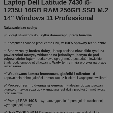
Laptop Dell Latitude 7430 i5-
1235U 16GB RAM 256GB SSD M.2
14'' Windows 11 Professional
Najważniejsze cechy:
✅ Sprzęt stworzony do
użytku domowego
,
pracy biurowej.
✅ Komputer znanego producenta
Dell
, w
100% sprawny technicznie.
✅ Stan wizualny
bardzo dobry
, laptop posiada
niewielkie ryski na
powierzchni matrycy widoczne na jednolitym jasnym tle pod
odpowiednim kątem
, dodatkowo sprzęt może posiadać niewielkie
ślady codziennego użytkowania.
Wady te nie mają wpływu na pracę
urządzenia.
✅ Wbudowana kamera internetowa, głośniki i mikrofon
- dla
zapewnienia dobrej jakości komunikacji z bliskimi i współpracownikami.
✅
Procesor serii i5 dwunastej generacji
– idealny do zastosowań
biurowych, zwłaszcza gdy wymagana jest duża prędkość i możliwości
obliczeniowe.
✅
Pami
ęć RAM 16GB
– wystarczająca ilość pamięci do swobodnej i
wymagającej pracy.
✅
Dysk 256GB SSD M.2
– super szybki i nowoczesny dysk, który