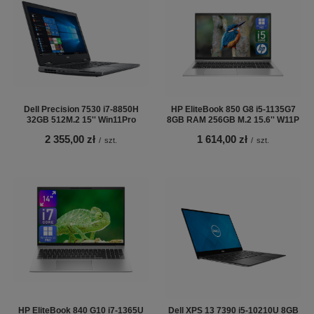
Dell Precision 7530 i7-8850H
HP EliteBook 850 G8 i5-1135G7
32GB 512M.2 15'' Win11Pro
8GB RAM 256GB M.2 15.6'' W11P
2 355,00 zł
1 614,00 zł
/
szt.
/
szt.
HP EliteBook 840 G10 i7-1365U
Dell XPS 13 7390 i5-10210U 8GB