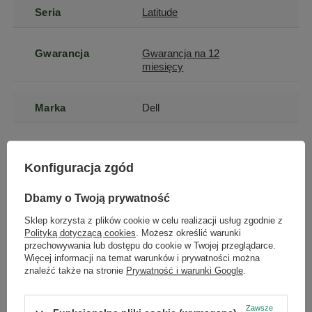
Seria
Latitude
Gwarancja
Gwarancja na 12
miesięcy
Marka
Dell
Stan
Używany
Konfiguracja zgód
Model
Latitude 7430
Dbamy o Twoją prywatność
Sklep korzysta z plików cookie w celu realizacji usług zgodnie z
Model
Intel Core i5-1235U
Polityką dotyczącą cookies
. Możesz określić warunki
procesora
przechowywania lub dostępu do cookie w Twojej przeglądarce.
Więcej informacji na temat warunków i prywatności można
znaleźć także na stronie
Prywatność i warunki Google
.
Przekątna
14
ekranu
Zawsze