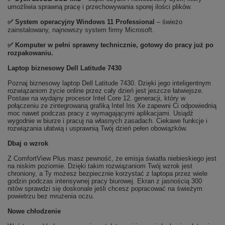
umożliwia sprawną pracę i przechowywania sporej ilości plików.
✅
System operacyjny Windows 11 Professional
– świeżo
zainstalowany, najnowszy system firmy Microsoft.
✅ Komputer w pełni sprawny technicznie, gotowy do pracy już po
rozpakowaniu.
Laptop biznesowy Dell Latitude 7430
Poznaj biznesowy laptop Dell Latitude 7430. Dzięki jego inteligentnym
rozwiązaniom życie online przez cały dzień jest jeszcze łatwiejsze.
Postaw na wydajny procesor Intel Core 12. generacji, który w
połączeniu ze zintegrowaną grafiką Intel Iris Xe zapewni Ci odpowiednią
moc nawet podczas pracy z wymagającymi aplikacjami. Usiądź
wygodnie w biurze i pracuj na własnych zasadach. Ciekawe funkcje i
rozwiązania ułatwią i usprawnią Twój dzień pełen obowiązków.
Dbaj o wzrok
Z ComfortView Plus masz pewność, że emisja światła niebieskiego jest
na niskim poziomie. Dzięki takim rozwiązaniom Twój wzrok jest
chroniony, a Ty możesz bezpiecznie korzystać z laptopa przez wiele
godzin podczas intensywnej pracy biurowej. Ekran z jasnością 300
nitów sprawdzi się doskonale jeśli chcesz popracować na świeżym
powietrzu bez mrużenia oczu.
Nowe chłodzenie