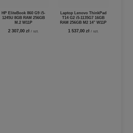
HP EliteBook 860 G9 i5-
Laptop Lenovo ThinkPad
1245U 8GB RAM 256GB
T14 G2 i5-1135G7 16GB
M.2 W11P
RAM 256GB M2 14" W11P
2 307,00 zł
1 537,00 zł
/
szt.
/
szt.