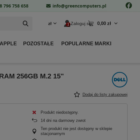
8 796 758 658
info@greencomputers.pl
0,00 zł
zł
Zaloguj się
 APPLE
POZOSTAŁE
POPULARNE MARKI
B RAM 256GB M.2 15"
Dodaj do listy zakupowej
Produkt niedostępny
14
dni na darmowy zwrot
Ten produkt nie jest dostępny w sklepie
stacjonarnym