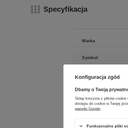
Specyfikacja
Marka
Symbol
Dołąc
Seria
Konfiguracja zgód
Zgarnij 
Dbamy o Twoją prywatn
Gwarancja
Sklep korzysta z plików cookie 
Za
dostępu do cookie w Twojej prz
Marka
warunki Google
.
Stan
Funkcjonalne pliki 