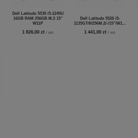
Dell Latitude 5530 i5-1245U
16GB RAM 256GB M.2 15"
Dell Latitude 5520 i5-
W11P
1135G7/8/256M.2/-/15"/W11H
1 826,00 zł
1 441,00 zł
/
szt.
/
szt.