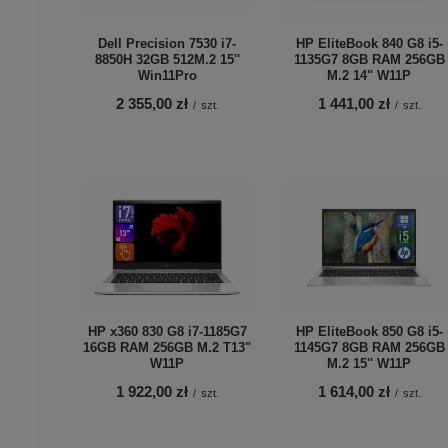
Dell Precision 7530 i7-
HP EliteBook 840 G8 i5-
8850H 32GB 512M.2 15''
1135G7 8GB RAM 256GB
Win11Pro
M.2 14" W11P
2 355,00 zł
1 441,00 zł
/
szt.
/
szt.
HP x360 830 G8 i7-1185G7
HP EliteBook 850 G8 i5-
16GB RAM 256GB M.2 T13"
1145G7 8GB RAM 256GB
W11P
M.2 15'' W11P
1 922,00 zł
1 614,00 zł
/
szt.
/
szt.