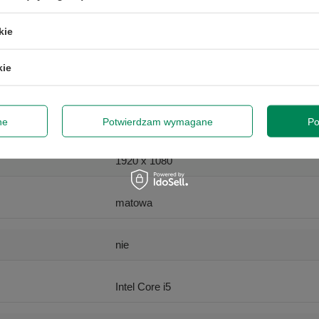
przy zamówieniach powyżej 300 zł. Oferta jednorazowa, nie łączy się z innymi pro
kie
Latitude 5330
obejmuje zamówień hurtowych.
kie
dę na przetwarzanie danych osobowych (adres e-mail) na potrzeby wy
Intel Core i5-1245U
 z informacją handlową. Więcej w
polityce prywatności
.
Zap
15.6
ne
Potwierdzam wymagane
Po
Szanujemy Twoją prywatność – żadnego spamu.
1920 x 1080
matowa
nie
Intel Core i5