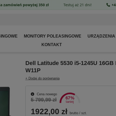
a zamówień powyżej 350 zł
Testuj aż 21 dni!
+4
SINGOWE
MONITORY POLEASINGOWE
URZĄDZENIA
KONTAKT
Dell Latitude 5530 i5-1245U 16G
W11P
+ Dodaj do porównania
Cena nowego
67%
5 799,99 zł
taniej
1922,00 zł
brutto
/
szt.