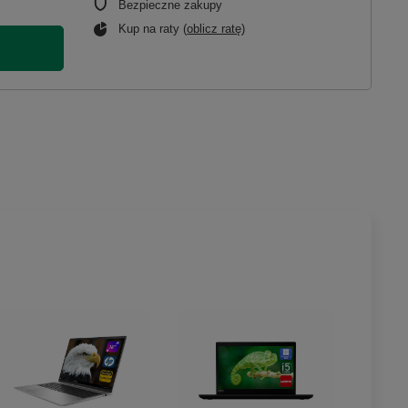
Bezpieczne zakupy
Kup na raty (
oblicz ratę
)