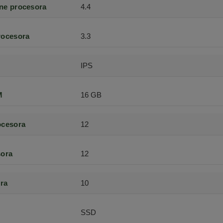
ne procesora
4.4
rocesora
3.3
IPS
M
16 GB
ocesora
12
sora
12
ra
10
SSD