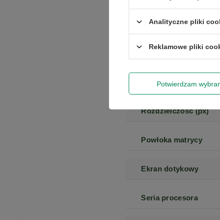
Rabat 50 zł 
Analityczne pliki coo
Model
Reklamowe pliki coo
Wyrażam zgo
Model procesora
newslettera
Przekątna ekranu
Potwierdzam wybra
Rozdzielczość (px)
Powłoka matrycy
Ekran dotykowy
Seria procesora