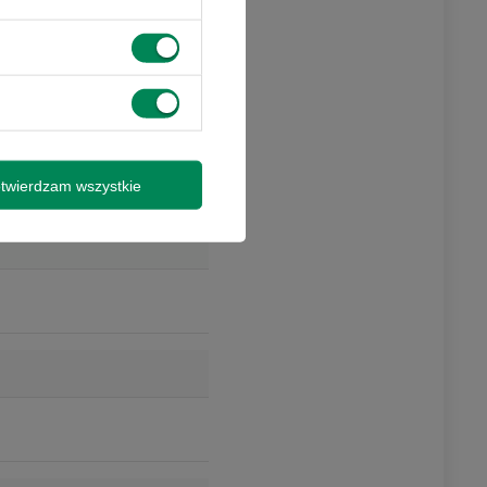
mocjami i nie
syłki
isz się
twierdzam wszystkie