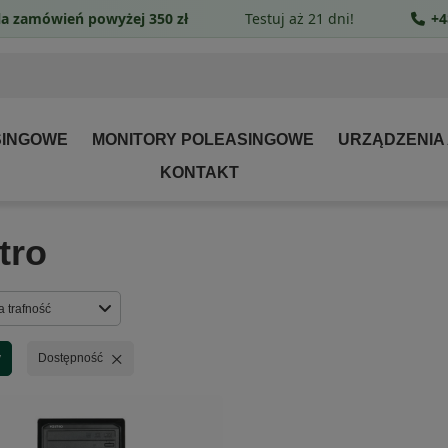
a zamówień powyżej 350 zł
Testuj aż 21 dni!
+4
SINGOWE
MONITORY POLEASINGOWE
URZĄDZENIA
KONTAKT
tro
rtowanie
a trafność
Usuń filtr
y
Dostępność