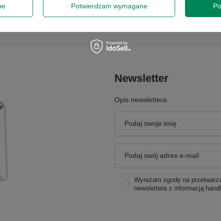
ne
Potwierdzam wymagane
Po
Newsletter
Opis newslettera
Podaj swoje imię
Podaj swój adres e-mail
Wyrażam zgodę na przetwarzan
newslettera z informacją hand