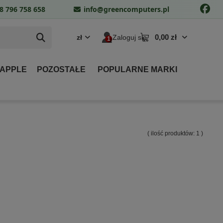
8 796 758 658
info@greencomputers.pl
0,00 zł
zł
Zaloguj się
 APPLE
POZOSTAŁE
POPULARNE MARKI
( ilość produktów:
1
)