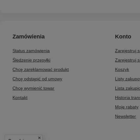
Zamówienia
Konto
Status zamówienia
Zarejestruj 
Śledzenie przesyłki
Zarejestruj s
Chcę zareklamować produkt
Koszyk
Chcę odstąpić od umowy
Listy zakup
Chcę wymienić towar
Lista zakup
Kontakt
Historia tran
Moje rabaty
Newsletter