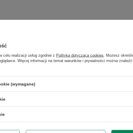
ość
w celu realizacji usług zgodnie z
Polityką dotyczącą cookies
. Możesz określi
eglądarce. Więcej informacji na temat warunków i prywatności można znaleźć
OKAZJA
cookie (wymagane)
Apple MacBook Pro
M1Max/32/1TB M.2/16"/Tahoe
4 711,00 zł
kie
/
szt.
Najniższa cena produktu w
okresie 30 dni przed
kie
wprowadzeniem obniżki:
Dell OptiPlex 3080 i5-
3 999,00 zł
+17%
10505/8/128M.2/-/W11P
Cena regularna:
1 153,00 zł
4 999,00 zł
-6%
/
szt.