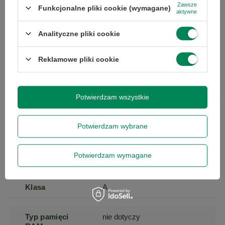
Zawsze
Funkcjonalne pliki cookie (wymagane)
aktywne
Maksymalna
991
Analityczne pliki cookie
wysokość druku
Reklamowe pliki cookie
Model
GX430t
Potwierdzam wszystkie
Marka
Zebra
Potwierdzam wybrane
Prędkość druku
102
Potwierdzam wymagane
Kod producenta
GX43-GREY-LPT
Klasa
A
Typ pamięci
nie dotyczy