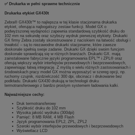
✅ Drukarka w pełni sprawne technicznie
Drukarka etykiet GX430t
Zebra® GX430t™ to najlepsza w tej klasie stacjonarna drukarka
etykiet, oferująca najbogatszy zestaw funkcji. Model GX o
podwyższonej wydajności zapewnia standardową szybkość druku do
102 mm na sekundę oraz szybszy wydruk pierwszej etykiety. Drukarki
GX firmy Zebra zostały skonstruowane z naciskiem na łatwość obsługi i
trwałość – są to niezawodne drukarki stacjonarne, które zawsze
doskonale spełnią swoje zadanie. Drukarki GX dzięki swoim funcjom
doskonale sprawdzają się w różnych branżach. Drukarki GX. mają
zainstalowane fabrycznie języki programowania EPL™ i ZPL® oraz
oferują większy wybór interfejsów przewodowych i bezprzewodowych,
zapewniając łatwą integrację. Z myślą o wielu różnych zastosowaniach i
środowiskach pracy model GX można wyposażyć w szereg opcji, np.
ruchomy czujnik, rozdzielczość 300 dpi, obcinacz i drukowanie bez
podkładu. Drukarki GX430 drukują w technologii druku
termotransferowego z bardzo prostym systemem ładowania kalki.
Najważniejsze cechy:
Druk termotransferowy
Szybkość druku do 102 mm
Wysoka jakość wydruku (300dpi)
Pamięć: 8 MB RAM, 4 MB Flash
Język programowania EPL2, ZPL, ZPL2
Szeroki wybór interfejsów przewodowych i bezprzewodowych
Wyświetlacz LCD