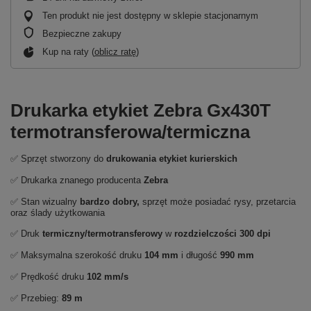
Ten produkt nie jest dostępny w sklepie stacjonarnym
Bezpieczne zakupy
Kup na raty (
oblicz ratę
)
Drukarka etykiet Zebra Gx430T
termotransferowa/termiczna
✅ Sprzęt stworzony do
drukowania etykiet kurierskich
✅ Drukarka znanego producenta
Zebra
✅ Stan wizualny
bardzo dobry,
sprzęt może posiadać rysy, przetarcia
oraz ślady użytkowania
✅ Druk
termiczny/termotransferowy
w
rozdzielczości 300 dpi
✅ Maksymalna szerokość druku
104 mm
i długość
990 mm
✅ Prędkość druku
102 mm/s
✅ Przebieg:
89 m