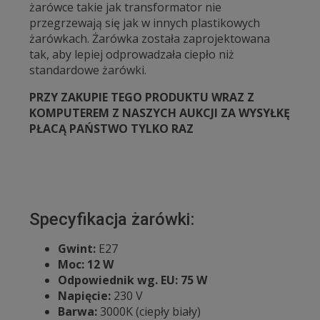
żarówce takie jak transformator nie
przegrzewają się jak w innych plastikowych
żarówkach. Żarówka została zaprojektowana
tak, aby lepiej odprowadzała ciepło niż
standardowe żarówki.
PRZY ZAKUPIE TEGO PRODUKTU WRAZ Z
KOMPUTEREM Z NASZYCH AUKCJI ZA WYSYŁKĘ
PŁACĄ PAŃSTWO TYLKO RAZ
Specyfikacja żarówki:
Gwint:
E27
Moc:
12 W
Odpowiednik wg. EU:
75 W
Napięcie:
230 V
Barwa:
3000K (ciepły biały)