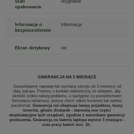
Stan
oryginalne
opakowania
Informacje o
Informacja
bezpieczeństwie
Ekran dotykowy
nie
GWARANCJA NA 3 MIESIĄCE
Gwarantujemy naprawę lub wymianę sprzętu do 3 miesięcy od
daty zakupu. Prosimy o kontakt telefoniczny ze sklepem, aby
określić krótko naturę problemu, a następnie za pośrednictwem
formularza reklamacji, proszę zlecić odbiór
kurierowi lub wybrać
paczkomat.
Gwarancja nie obejmuje lampy projektora, tuszy,
tonerów, głowic drukarek - stanowią one części
eksploatacyjne tych urządzeń, zgodnie z warunkami gwarancji
producenta. Gwarancja na baterię laptopa wynosi 3 miesiące -
czas pracy baterii min. 1h.