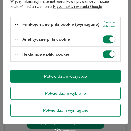
Więcej informacji na temat warunków i prywatności można
5,90 zł
znaleźć także na stronie
Prywatność i warunki Google
.
/
szt.
Najniższa cena produktu w
okresie 30 dni przed
Zawsze
Funkcjonalne pliki cookie (wymagane)
wprowadzeniem obniżki:
aktywne
5,90 zł
0%
Cena regularna:
6,55 zł
-10%
Analityczne pliki cookie
Reklamowe pliki cookie
Chcesz się w czymś upewnić lub
masz dodatkowe pytanie?
Potwierdzam wszystkie
Skorzystaj z naszej pomocy!
Potwierdzam wybrane
+48 796 758 658
info@greencomputers.pl
Potwierdzam wymagane
Zapytaj o ten produkt