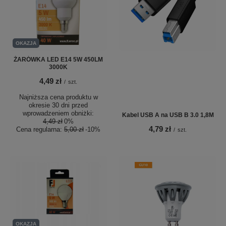
OKAZJA
ŻARÓWKA LED E14 5W 450LM
3000K
4,49 zł
/
szt.
Najniższa cena produktu w
okresie 30 dni przed
wprowadzeniem obniżki:
Kabel USB A na USB B 3.0 1,8M
4,49 zł
0%
4,79 zł
Cena regularna:
5,00 zł
-10%
/
szt.
OKAZJA