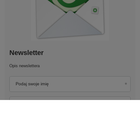
Newsletter
Opis newslettera
Podaj swoje imię
Podaj swój adres e-mail
Wyrażam zgodę na przetwarzanie moich danych
osobowych (adres e-mail) na potrzeby wysyłki newslettera
z informacją handlową (marketing). Więcej w
polityce
prywatności.