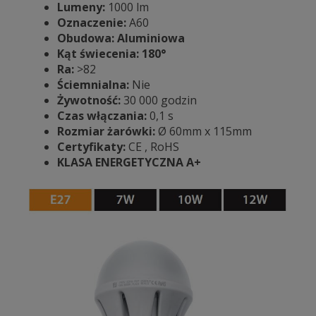
Lumeny:
1000 lm
Oznaczenie:
A60
Obudowa: Aluminiowa
Kąt świecenia: 180°
Ra:
>82
Ściemnialna:
Nie
Żywotność:
30 000 godzin
Czas włączania:
0,1 s
Rozmiar żarówki:
Ø 60mm x 115mm
Certyfikaty:
CE , RoHS
KLASA ENERGETYCZNA A+