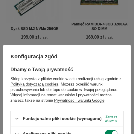
Pamięć RAM DDR4 8GB 3200AA
Dysk SSD M.2 NVMe 256GB
SO-DIMM
199,00 zł
169,00 zł
/
szt.
/
szt.
Konfiguracja zgód
×
Dołącz do newslettera Green
Dbamy o Twoją prywatność
Computers
Sklep korzysta z plików cookie w celu realizacji usług zgodnie z
Polityką dotyczącą cookies
. Możesz określić warunki
Zgarnij jako pierwszy informacje o zniżkach i
przechowywania lub dostępu do cookie w Twojej przeglądarce.
rabatach w naszym sklepie!
Więcej informacji na temat warunków i prywatności można
znaleźć także na stronie
Prywatność i warunki Google
.
Karta LTE Foxconn t77w968
Radiator HP ProOne 440 G6
...
lub zadzwoń od razu, aby odebrać
133,00 zł
124,00 zł
/
szt.
/
szt.
przy zamówieniu telefonicznym
Zawsze
Funkcjonalne pliki cookie (wymagane)
aktywne
50 zł rabatu!
Analityczne pliki cookie