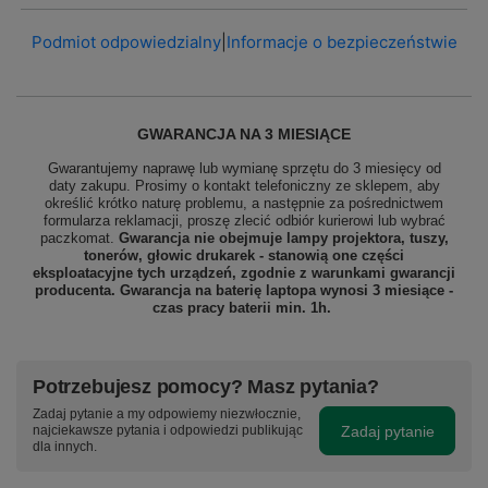
Podmiot odpowiedzialny
|
Informacje o bezpieczeństwie
GWARANCJA NA 3 MIESIĄCE
Gwarantujemy naprawę lub wymianę sprzętu do 3 miesięcy od
daty zakupu. Prosimy o kontakt telefoniczny ze sklepem, aby
określić krótko naturę problemu, a następnie za pośrednictwem
formularza reklamacji, proszę zlecić odbiór
kurierowi lub wybrać
paczkomat.
Gwarancja nie obejmuje lampy projektora, tuszy,
tonerów, głowic drukarek - stanowią one części
eksploatacyjne tych urządzeń, zgodnie z warunkami gwarancji
producenta. Gwarancja na baterię laptopa wynosi 3 miesiące -
czas pracy baterii min. 1h.
Potrzebujesz pomocy? Masz pytania?
Zadaj pytanie a my odpowiemy niezwłocznie,
Zadaj pytanie
najciekawsze pytania i odpowiedzi publikując
dla innych.