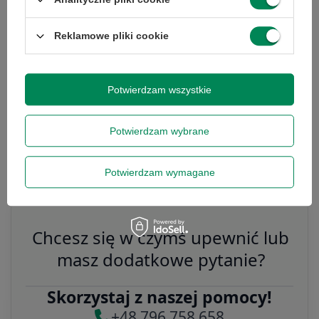
Rabat 50 zł przy zamówieniach powyżej 300 zł. Oferta
jednorazowa, nie łączy się z innymi promocjami i nie
obejmuje zamówień hurtowych.
Reklamowe pliki cookie
Wyrażam zgodę na przetwarzanie danych osobowych
na potrzeby newslettera. Więcej w
polityce
prywatności
.
Potwierdzam wszystkie
Kabel podświetlenia matrycy HP
Pamięci RAM DDR4 4GB 2400T
Potwierdzam wybrane
EliteOne 800 G5
MHz ECC (Serwerowa)
119,00 zł
163,00 zł
/
szt.
/
szt.
Zapisz się
Potwierdzam wymagane
Szanujemy Twoją prywatność – żadnego spamu.
Chcesz się w czymś upewnić lub
masz dodatkowe pytanie?
Skorzystaj z naszej pomocy!
+48 796 758 658