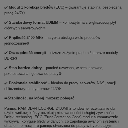
✔️
Moduł z korekcją błędów (ECC)
– gwarantuje stabilną, bezpieczną
pracę 24/7⚙️
✔️
Standardowy format UDIMM
– kompatybilna z większością płyt
głównych serwerowych⚙️
✔️
Prędkość 2400 MHz
– szybka obsługa wielu procesów
jednocześnie⚙️
✔️
Oszczędność energii
– niższe zużycie prądu niż starsze moduły
DDR3♻️
✔️
Stan bardzo dobry
– pamięć używana, w pełni sprawna,
przetestowana i gotowa do pracy⚙️
✔️
Doskonała stabilność
– idealna do pracy serwerów, NAS, stacji
obliczeniowych i systemów 24/7⚙️
➡️Stabilność, na której możesz polegać
Pamięć RAM DDR4 ECC 4GB 2400MHz to idealne rozwiązanie dla
użytkowników, którzy oczekują niezawodności i długiej żywotności.
Dzięki technologii ECC (Error Correction Code) moduł automatycznie
wykrywa i koryguje błędy w danych, co zapobiega awariom systemu i
utracie informacji. To pamięć stworzona do pracy w trybie ciągłym –