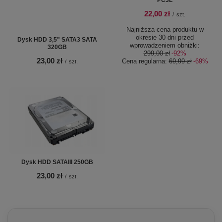
PC3L
22,00 zł
/
szt.
Najniższa cena produktu w
okresie 30 dni przed
Dysk HDD 3,5" SATA3 SATA
wprowadzeniem obniżki:
320GB
299,00 zł
-92%
23,00 zł
Cena regularna:
69,99 zł
-69%
/
szt.
Dysk HDD SATAIII 250GB
23,00 zł
/
szt.