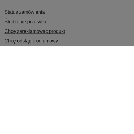
Status zamówienia
Śledzenie przesyłki
Chcę zareklamować produkt
Chcę odstąpić od umowy
Chcę wymienić towar
Kontakt
Konto
Informacje
Korzyści i usługi