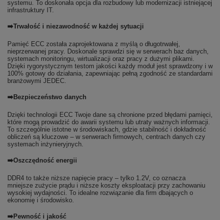
systemu. To doskonała opcja dla rozbudowy lub modernizacji istniejącej
infrastruktury IT.
➡️Trwałość i niezawodność w każdej sytuacji
Pamięć ECC została zaprojektowana z myślą o długotrwałej,
nieprzerwanej pracy. Doskonale sprawdzi się w serwerach baz danych,
systemach monitoringu, wirtualizacji oraz pracy z dużymi plikami.
Dzięki rygorystycznym testom jakości każdy moduł jest sprawdzony i w
100% gotowy do działania, zapewniając pełną zgodność ze standardami
branżowymi JEDEC.
➡️Bezpieczeństwo danych
Dzięki technologii ECC Twoje dane są chronione przed błędami pamięci,
które mogą prowadzić do awarii systemu lub utraty ważnych informacji.
To szczególnie istotne w środowiskach, gdzie stabilność i dokładność
obliczeń są kluczowe – w serwerach firmowych, centrach danych czy
systemach inżynieryjnych.
➡️Oszczędność energii
DDR4 to także niższe napięcie pracy – tylko 1.2V, co oznacza
mniejsze zużycie prądu i niższe koszty eksploatacji przy zachowaniu
wysokiej wydajności. To idealne rozwiązanie dla firm dbających o
ekonomię i środowisko.
➡️Pewność i jakość