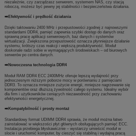
niezależnie, czy zarządzasz serwerem, systemem NAS, czy stacją
roboczą, możesz być pewny jej stabilności i bezpieczeństwa działania.
➡️Efektywność i prędkość działania
Dzięki taktowaniu 2400 MHz i przepustowości zgodnej z najnowszymi
standardami DDR4, pamięć zapewnia szybki dostęp do danych oraz
sprawną pracę aplikacji serwerowych, baz danych i systemów
wirtualizacji. Zwiększona przepustowość oznacza płynniejsze działanie
systemu, krótszy czas reakcji i większą produktywność. Moduł
doskonale radzi sobie w wymagających środowiskach – od biurowych
serwerów po centra danych.
➡️Nowoczesna technologia DDR4
Moduł RAM DDR4 ECC 2400MHz oferuje lepszą wydajność przy
jednoczesnym niższym poborze mocy w porównaniu z pamięciami
DDR3. To oznacza mniejsze zużycie energii, mniejsze nagrzewanie się
komponentów oraz dłuższą żywotność całego systemu. Idealny wybór
dla firm i użytkowników ceniących niezawodność przy zachowaniu
efektywności energetycznej.
➡️Kompatybilność i prosty montaż
Standardowy format UDIMM DDR4 sprawia, że moduł można łatwo
zainstalować w większości płyt głównych obsługujących pamięć ECC.
Instalacja przebiega błyskawicznie – wystarczy umieścić moduł w
slocie i uruchomić komputer, by cieszyć się stabilną i wydajną pracą