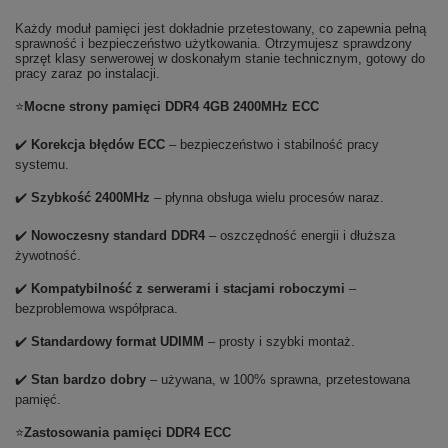
Każdy moduł pamięci jest dokładnie przetestowany, co zapewnia pełną
sprawność i bezpieczeństwo użytkowania. Otrzymujesz sprawdzony
sprzęt klasy serwerowej w doskonałym stanie technicznym, gotowy do
pracy zaraz po instalacji.
⭐
Mocne strony pamięci DDR4 4GB 2400MHz ECC
✔️
Korekcja błędów ECC
– bezpieczeństwo i stabilność pracy
systemu.
✔️
Szybkość 2400MHz
– płynna obsługa wielu procesów naraz.
✔️
Nowoczesny standard DDR4
– oszczędność energii i dłuższa
żywotność.
✔️
Kompatybilność z serwerami i stacjami roboczymi
–
bezproblemowa współpraca.
✔️
Standardowy format UDIMM
– prosty i szybki montaż.
✔️
Stan bardzo dobry
– używana, w 100% sprawna, przetestowana
pamięć.
⭐
Zastosowania pamięci DDR4 ECC