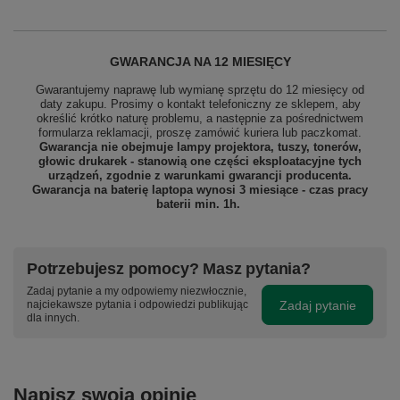
GWARANCJA NA 12 MIESIĘCY
Gwarantujemy naprawę lub wymianę sprzętu do 12 miesięcy od
daty zakupu. Prosimy o kontakt telefoniczny ze sklepem, aby
określić krótko naturę problemu, a następnie za pośrednictwem
formularza reklamacji, proszę
zamówić kuriera lub paczkomat.
Gwarancja nie obejmuje lampy projektora, tuszy, tonerów,
głowic drukarek - stanowią one części eksploatacyjne tych
urządzeń, zgodnie z warunkami gwarancji producenta.
Gwarancja na baterię laptopa wynosi 3 miesiące - czas pracy
baterii min. 1h.
Potrzebujesz pomocy? Masz pytania?
Zadaj pytanie a my odpowiemy niezwłocznie,
Zadaj pytanie
najciekawsze pytania i odpowiedzi publikując
dla innych.
Napisz swoją opinię