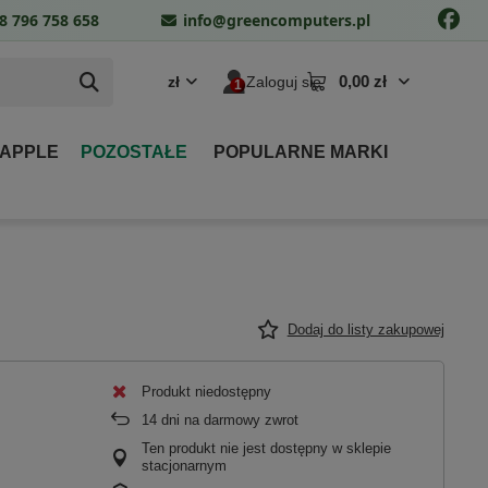
8 796 758 658
info@greencomputers.pl
0,00 zł
zł
Zaloguj się
 APPLE
POZOSTAŁE
POPULARNE MARKI
Dodaj do listy zakupowej
Produkt niedostępny
14
dni na darmowy zwrot
Ten produkt nie jest dostępny w sklepie
stacjonarnym