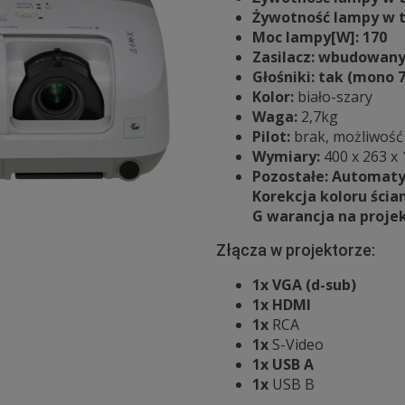
Żywotność lampy w tr
Moc lampy[W]: 170
Zasilacz: wbudowany,
Głośniki: tak (mono 
Kolor:
biało-szary
Waga:
2,7kg
Pilot:
brak, możliwość
Wymiary:
400 x 263 x
Pozostałe: Automatyc
Korekcja koloru ś
G warancja na proje
Złącza w projektorze:
1x VGA (d-sub)
1x
HDMI
1x
RCA
1x
S-Video
1x USB A
1x
USB B