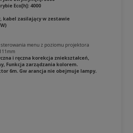
ybie Eco[h]: 4000
 kabel zasilający w zestawie
7W)
 sterowania menu z poziomu projektora
 111mm
zna i ręczna korekcja zniekształceń,
ciany, Funkcja zarządzania kolorem.
ktor 6m. Gw arancja nie obejmuje lampy.