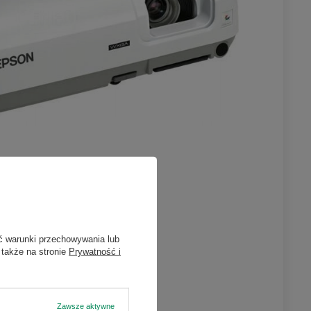
×
n
atach w
ć warunki przechowywania lub
 także na stronie
Prywatność i
ieniu
Zawsze aktywne