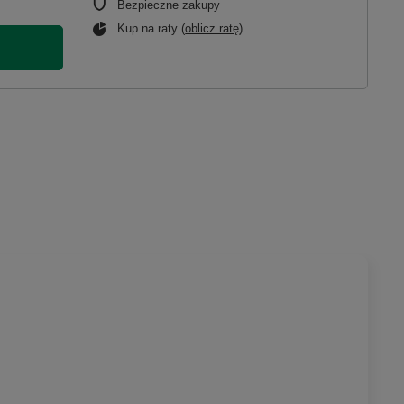
Bezpieczne zakupy
Kup na raty (
oblicz ratę
)