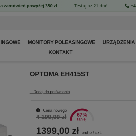
a zamówień powyżej 350 zł
Testuj aż 21 dni!
+4
SINGOWE
MONITORY POLEASINGOWE
URZĄDZENIA
KONTAKT
OPTOMA EH415ST
+ Dodaj do porównania
Cena nowego
67%
4 199,99 zł
taniej
1399,00 zł
brutto
/
szt.