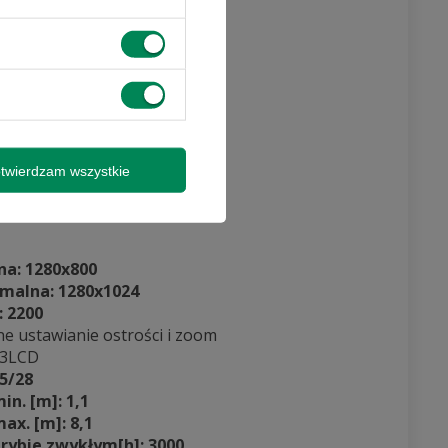
 promocjami i
y wysyłki
twierdzam wszystkie
isz się
na: 1280x800
malna: 1280x1024
:
2200
e ustawianie ostrości i zoom
3LCD
5/28
in. [m]: 1,1
ax. [m]: 8,1
rybie zwykłym[h]: 3000