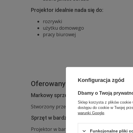
Projektor idealnie nada się do:
rozrywki
użytku domowego
pracy biurowej
Konfiguracja zgód
Oferowany przez nas produkt to
Zgarni
Dbamy o Twoją prywatn
Markowy sprzęt najwyższej jakości
Sklep korzysta z plików cookie 
Stworzony przez czołowych producentów któr
dostępu do cookie w Twojej prz
Zadz
warunki Google
.
Sprzęt w bardzo dobrym stanie techniczn
Projektor w bardzo dobrym stanie wizualnym,
Funkcjonalne pliki 