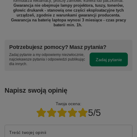
formularza reklamacji, proszę
zamówić kuriera lub paczkomat.
Gwarancja nie obejmuje lampy projektora, tuszy, tonerów,
głowic drukarek - stanowią one części eksploatacyjne tych
urządzeń, zgodnie z warunkami gwarancji producenta.
Gwarancja na baterię laptopa wynosi 3 miesiące - czas pracy
baterii min. 1h.
Potrzebujesz pomocy? Masz pytania?
Zadaj pytanie a my odpowiemy niezwłocznie,
Zadaj pytanie
najciekawsze pytania i odpowiedzi publikując
dla innych.
Napisz swoją opinię
Twoja ocena:
5/5
Treść twojej opinii