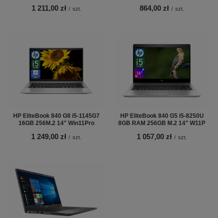
1 211,00 zł
864,00 zł
/
szt.
/
szt.
HP EliteBook 840 G8 i5-1145G7
HP EliteBook 840 G5 i5-8250U
16GB 256M.2 14" Win11Pro
8GB RAM 256GB M.2 14" W11P
1 249,00 zł
1 057,00 zł
/
szt.
/
szt.