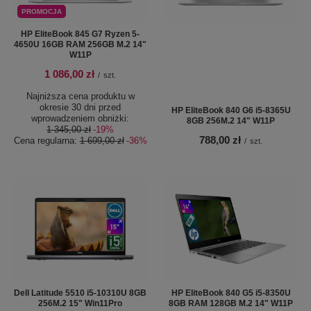
PROMOCJA
HP EliteBook 845 G7 Ryzen 5-
4650U 16GB RAM 256GB M.2 14"
W11P
1 086,00 zł
/
szt.
Najniższa cena produktu w
okresie 30 dni przed
HP EliteBook 840 G6 i5-8365U
wprowadzeniem obniżki:
8GB 256M.2 14" W11P
1 345,00 zł
-19%
788,00 zł
Cena regularna:
1 699,00 zł
-36%
/
szt.
Dell Latitude 5510 i5-10310U 8GB
HP EliteBook 840 G5 i5-8350U
256M.2 15" Win11Pro
8GB RAM 128GB M.2 14" W11P