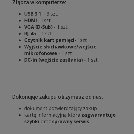
Złącza w komputerze:
USB 3.1
- 3 szt.
HDMI
- 1szt.
VGA (D-Sub)
- 1 szt.
RJ-45
- 1 szt.
Czytnik kart pamięci
- 1szt.
Wyjście słuchawkowe/wejście
mikrofonowe
- 1 szt.
DC-in (wejście zasilania)
- 1 szt.
Dokonując zakupu otrzymasz od nas:
dokument potwierdzający zakup
kartę informacyjną która
zagwarantuje
szybki
oraz
sprawny serwis