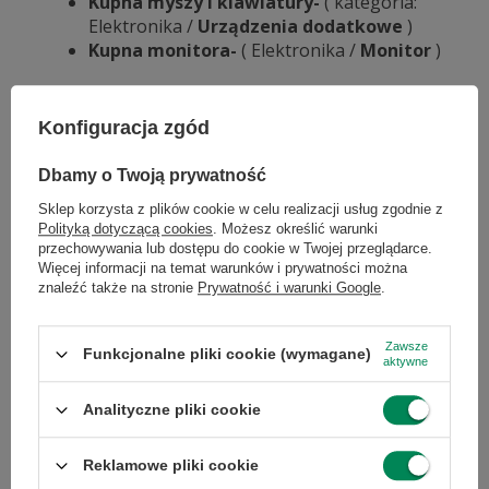
Kupna myszy i klawiatury-
( kategoria:
Elektronika /
Urządzenia dodatkowe
)
Kupna monitora-
( Elektronika /
Monitor
)
Konfiguracja zgód
×
Dołącz do newslettera Green
Dbamy o Twoją prywatność
Computers
Wybrane dla Ciebie
Sklep korzysta z plików cookie w celu realizacji usług zgodnie z
Polityką dotyczącą cookies
. Możesz określić warunki
Zgarnij jako pierwszy informacje o zniżkach i
przechowywania lub dostępu do cookie w Twojej przeglądarce.
rabatach w naszym sklepie!
Więcej informacji na temat warunków i prywatności można
znaleźć także na stronie
Prywatność i warunki Google
.
...
lub zadzwoń od razu, aby odebrać
przy zamówieniu telefonicznym
Zawsze
Funkcjonalne pliki cookie (wymagane)
aktywne
50 zł rabatu!
Analityczne pliki cookie
Rabat 50 zł przy zamówieniach powyżej 300 zł. Oferta
jednorazowa, nie łączy się z innymi promocjami i nie
HP EliteBook 850 G6 i5-8265U
HP EliteBook 850 G6 i5-8365U
obejmuje zamówień hurtowych.
Reklamowe pliki cookie
16GB RAM 256GB M.2 15" W11P
8GB 256M.2 15" Win11Pro