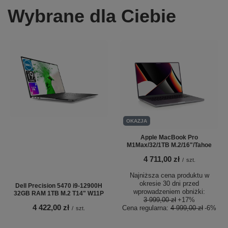
Wybrane dla Ciebie
OKAZJA
Apple MacBook Pro
M1Max/32/1TB M.2/16"/Tahoe
4 711,00 zł
/
szt.
Najniższa cena produktu w
okresie 30 dni przed
Dell Precision 5470 i9-12900H
wprowadzeniem obniżki:
32GB RAM 1TB M.2 T14" W11P
3 999,00 zł
+17%
4 422,00 zł
Cena regularna:
4 999,00 zł
-6%
/
szt.