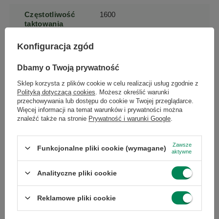
Częstotliwość
1600
taktowania
pamięci (MHz)
Konfiguracja zgód
Model karty
Intel HD Graphics 5500
Dbamy o Twoją prywatność
graficznej
Sklep korzysta z plików cookie w celu realizacji usług zgodnie z
Polityką dotyczącą cookies
. Możesz określić warunki
Pamięć karty
16 GB
przechowywania lub dostępu do cookie w Twojej przeglądarce.
graficznej
Więcej informacji na temat warunków i prywatności można
znaleźć także na stronie
Prywatność i warunki Google
.
Technologia
litowo-polimerowy
Zawsze
akumulatora
Funkcjonalne pliki cookie (wymagane)
aktywne
Analityczne pliki cookie
Pojemność
45
akumulatora
(Wh)
Reklamowe pliki cookie