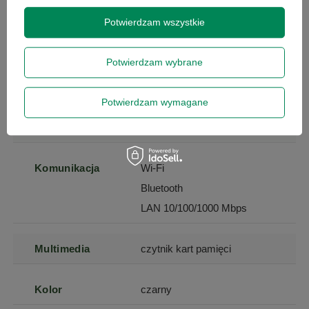
Typ napędu
brak
Potwierdzam wszystkie
Złącza
HDMI
Potwierdzam wybrane
USB 3.1 typ A
RJ-45
Potwierdzam wymagane
D-Sub (VGA)
minijack 3,5 mm (audio)
Komunikacja
Wi-Fi
Bluetooth
LAN 10/100/1000 Mbps
Multimedia
czytnik kart pamięci
Kolor
czarny