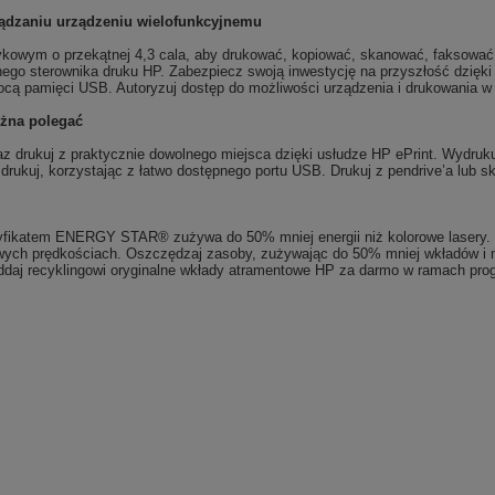
ządzaniu urządzeniu wielofunkcyjnemu
ykowym o przekątnej 4,3 cala, aby drukować, kopiować, skanować, faksować i 
ego sterownika druku HP. Zabezpiecz swoją inwestycję na przyszłość dzięk
ą pamięci USB. Autoryzuj dostęp do możliwości urządzenia i drukowania w 
ożna polegać
 drukuj z praktycznie dowolnego miejsca dzięki usłudze HP ePrint. Wydrukuj
u drukuj, korzystając z łatwo dostępnego portu USB. Drukuj z pendrive’a lub s
ertyfikatem ENERGY STAR® zużywa do 50% mniej energii niż kolorowe lasery
wych prędkościach. Oszczędzaj zasoby, zużywając do 50% mniej wkładów i 
ddaj recyklingowi oryginalne wkłady atramentowe HP za darmo w ramach pro