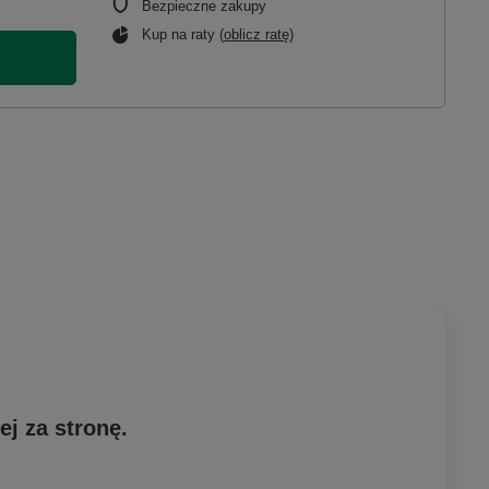
Bezpieczne zakupy
Kup na raty (
oblicz ratę
)
ej za stronę.