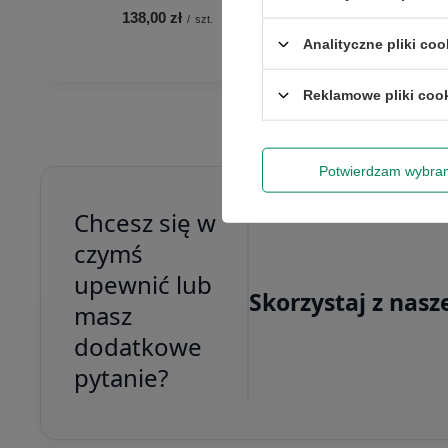
138,00 zł
/
szt.
Rabat 50 zł 
Analityczne pliki coo
Reklamowe pliki coo
Wyrażam zgo
newslettera
Potwierdzam wybra
Chcesz się w
czymś
upewnić lub
Skorzystaj z nasz
masz
dodatkowe
pytanie?