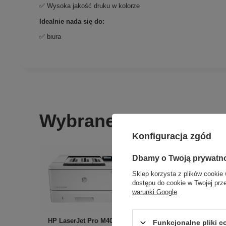
✅ Wysoka jakość druku w kolorze
Idealnie nada się do:
✅ biura
Wybrane dla Ciebie
Dołąc
Konfiguracja zgód
Zgarnij 
Dbamy o Twoją prywatn
Sklep korzysta z plików cookie 
Za
dostępu do cookie w Twojej prz
warunki Google
.
HP LaserJet Pro M402d
Funkcjonalne pliki 