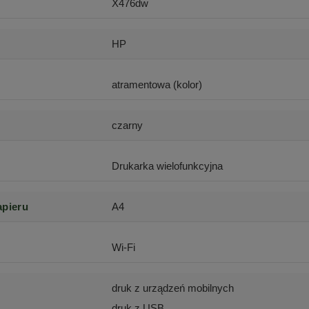
X476dw
HP
atramentowa (kolor)
czarny
Drukarka wielofunkcyjna
apieru
A4
Wi-Fi
druk z urządzeń mobilnych
druk z USB