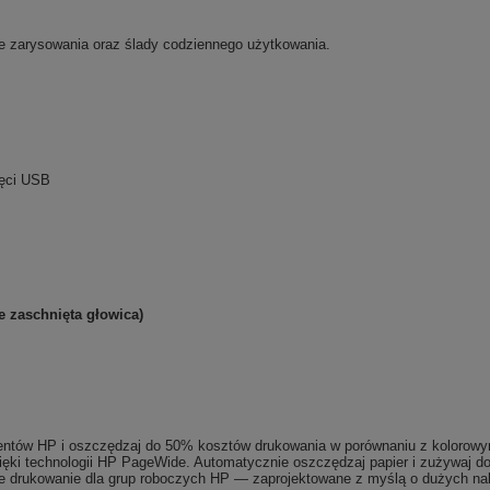
e zarysowania oraz ślady codziennego użytkowania.
ięci USB
e zaschnięta głowica)
amentów HP i oszczędzaj do 50% kosztów drukowania w porównaniu z kolorowy
zięki technologii HP PageWide. Automatycznie oszczędzaj papier i zużywaj do
drukowanie dla grup roboczych HP — zaprojektowane z myślą o dużych nak