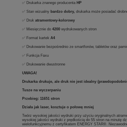
✅ Drukarka znanego producenta
HP
✅ Stan wizualny
bardzo dobry,
drukarka może posiadać drobn
✅ Druk
atramentowy-kolorowy
✅ Miesięcznie do
4200
wydrukowanych stron
✅ Format kartek
A4
✅ Drukowanie bezpośrednio ze smartfonów, tabletów oraz pam
✅ Funkcja Faxu
✅ Drukowanie dwustronne
UWAGA!
Drukarka drukuje, ale druk nie jest idealny (prawdopodobni
Tusze na wyczerpaniu
Przebieg: 11651 stron
Działa jak laser, kosztuje o połowę mniej
Twórz wysokiej jakości wydruki przy użyciu oryginalnych atr
wysokiej jakości wydruki z prędkością do 55 stron na minutę d
wielofunkcyjnemu z certyfikatem ENERGY STAR®. Niezawodne 