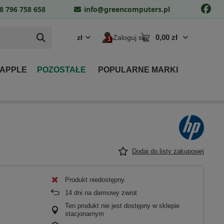
8 796 758 658
info@greencomputers.pl
0,00 zł
zł
Zaloguj się
 APPLE
POZOSTAŁE
POPULARNE MARKI
Dodaj do listy zakupowej
Produkt niedostępny
14
dni na darmowy zwrot
Ten produkt nie jest dostępny w sklepie
stacjonarnym