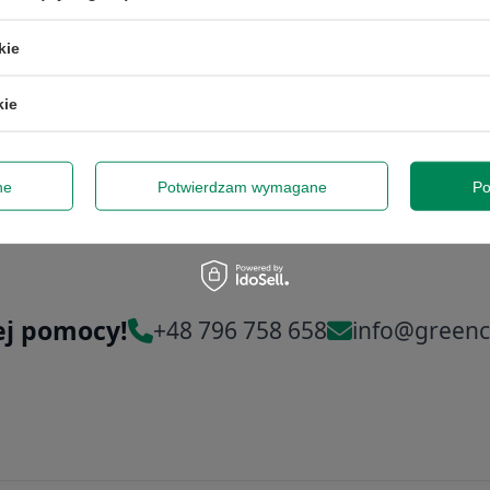
przy zamówieniach powyżej 300 zł. Oferta jednorazowa, nie łączy się z innymi pro
kie
obejmuje zamówień hurtowych.
kie
dę na przetwarzanie danych osobowych (adres e-mail) na potrzeby wy
 z informacją handlową. Więcej w
polityce prywatności
.
Zap
ne
Potwierdzam wymagane
Po
Szanujemy Twoją prywatność – żadnego spamu.
ej pomocy!
+48 796 758 658
info@greenc