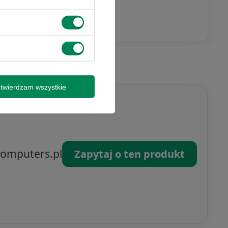
mocjami i nie
syłki
isz się
twierdzam wszystkie
omputers.pl
Zapytaj o ten produkt