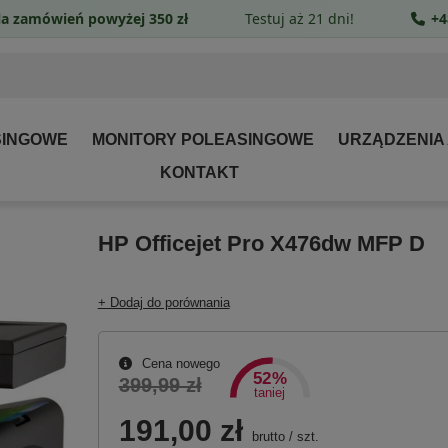
a zamówień powyżej 350 zł
Testuj aż 21 dni!
+4
SINGOWE
MONITORY POLEASINGOWE
URZĄDZENIA
KONTAKT
HP Officejet Pro X476dw MFP D
+ Dodaj do porównania
Cena nowego
52%
399,99 zł
taniej
191,00 zł
brutto
/
szt.