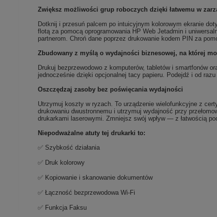
Zwiększ możliwości grup roboczych dzięki łatwemu w zar
Dotknij i przesuń palcem po intuicyjnym kolorowym ekranie dot
flotą za pomocą oprogramowania HP Web Jetadmin i uniwersaln
partnerom. Chroń dane poprzez drukowanie kodem PIN za pomoc
Zbudowany z myślą o wydajności biznesowej, na której m
Drukuj bezprzewodowo z komputerów, tabletów i smartfonów oraz
jednocześnie dzięki opcjonalnej tacy papieru. Podejdź i od raz
Oszczędzaj zasoby bez poświęcania wydajności
Utrzymuj koszty w ryzach. To urządzenie wielofunkcyjne z c
drukowaniu dwustronnemu i utrzymuj wydajność przy przełomo
drukarkami laserowymi. Zmniejsz swój wpływ — z łatwością po
Niepodważalne atuty tej drukarki to:
✅ Szybkość działania
✅ Druk kolorowy
✅ Kopiowanie i skanowanie dokumentów
✅ Łączność bezprzewodowa Wi-Fi
✅ Funkcja Faksu