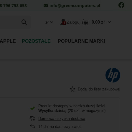
8 796 758 658
info@greencomputers.pl
0,00 zł
zł
Zaloguj się
 APPLE
POZOSTAŁE
POPULARNE MARKI
Dodaj do listy zakupowej
Produkt dostępny w bardzo dużej ilości
Wysyłka
dzisiaj
(20 szt. w magazynie)
Darmowa i szybka dostawa
14
dni na darmowy zwrot