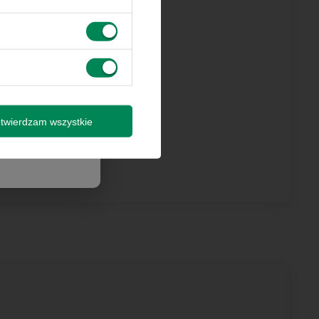
 innymi
by wysyłki
isz się
twierdzam wszystkie