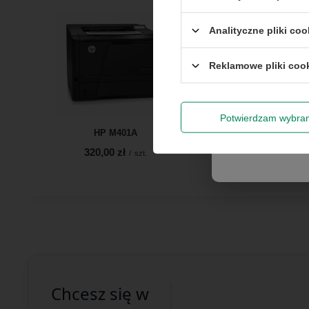
Rabat 
Analityczne pliki coo
Reklamowe pliki coo
Wyrażam zg
newslettera
Potwierdzam wybra
HP M401A
HP LaserJet Pro M404dn 
320,00 zł
480,00 zł
/
szt.
/
szt.
Chcesz się w