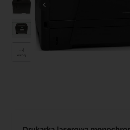
+
4
więcej
Drukarka laserowa monochrom