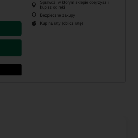
Sprawdź, w którym sklepie obejrzysz i
kupisz od ręki
Bezpieczne zakupy
Kup na raty (
oblicz ratę
)
d