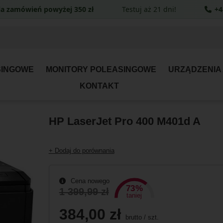
a zamówień powyżej 350 zł
Testuj aż 21 dni!
+4
SINGOWE
MONITORY POLEASINGOWE
URZĄDZENIA
KONTAKT
HP LaserJet Pro 400 M401d A
+ Dodaj do porównania
Cena nowego
73%
1 399,99 zł
taniej
384,00 zł
brutto
/
szt.