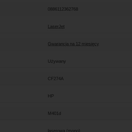
0886112362768
LaserJet
Gwarancja na 12 miesięcy
Używany
CF274A
HP
M401d
laserowa (mono)