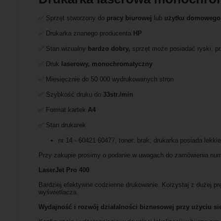
✅ Sprzęt stworzony do
pracy biurowej
lub
użytku domowego
✅ Drukarka znanego producenta
HP
✅ Stan wizualny
bardzo dobry,
sprzęt może posiadać ryski, p
✅ Druk
laserowy, monochromatyczny
✅ Miesięcznie do 50 000 wydrukowanych stron
✅ Szybkość druku do
33str./min
✅ Format kartek
A4
✅ Stan drukarek
nr 14 - 60421 60477; toner: brak; drukarka posiada lekk
Przy zakupie prosimy o podanie w uwagach do zamówienia nume
LaserJet Pro 400
Bardziej efektywne codzienne drukowanie. Korzystaj z dużej p
wyświetlacza.
Wydajność i rozwój działalności biznesowej przy użyciu s