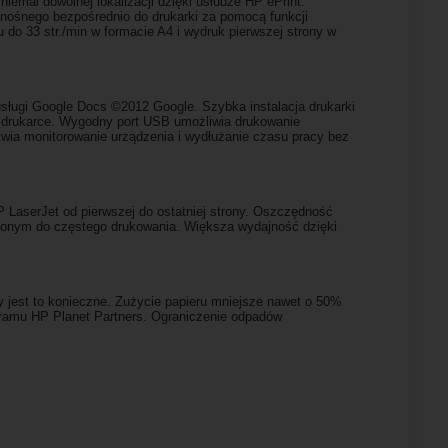
niemal dowolnej lokalizacji dzięki usłudze HP ePrint.
enośnego bezpośrednio do drukarki za pomocą funkcji
o 33 str./min w formacie A4 i wydruk pierwszej strony w
 usługi Google Docs ©2012 Google. Szybka instalacja drukarki
w drukarce. Wygodny port USB umożliwia drukowanie
wia monitorowanie urządzenia i wydłużanie czasu pracy bez
 LaserJet od pierwszej do ostatniej strony. Oszczędność
czonym do częstego drukowania. Większa wydajność dzięki
y jest to konieczne. Zużycie papieru mniejsze nawet o 50%
gramu HP Planet Partners. Ograniczenie odpadów