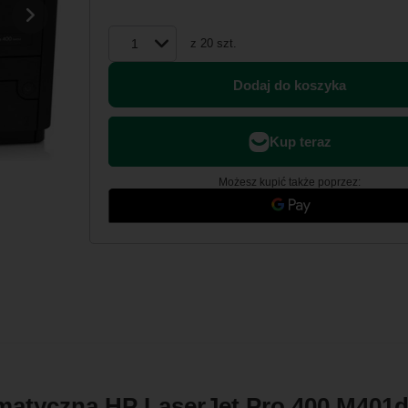
z
20
szt.
Dodaj do koszyka
Możesz kupić także poprzez:
atyczna HP LaserJet Pro 400 M401