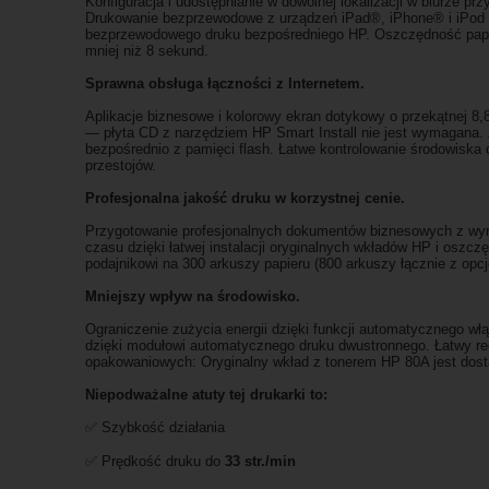
Konfiguracja i udostępnianie w dowolnej lokalizacji w biurze pr
Drukowanie bezprzewodowe z urządzeń iPad®, iPhone® i iPod to
bezprzewodowego druku bezpośredniego HP. Oszczędność papier
mniej niż 8 sekund.
Sprawna obsługa łączności z Internetem.
Aplikacje biznesowe i kolorowy ekran dotykowy o przekątnej 8,8
— płyta CD z narzędziem HP Smart Install nie jest wymagana. 
bezpośrednio z pamięci flash. Łatwe kontrolowanie środowiska
przestojów.
Profesjonalna jakość druku w korzystnej cenie.
Przygotowanie profesjonalnych dokumentów biznesowych z wyraź
czasu dzięki łatwej instalacji oryginalnych wkładów HP i osz
podajnikowi na 300 arkuszy papieru (800 arkuszy łącznie z opc
Mniejszy wpływ na środowisko.
Ograniczenie zużycia energii dzięki funkcji automatycznego wł
dzięki modułowi automatycznego druku dwustronnego. Łatwy re
opakowaniowych: Oryginalny wkład z tonerem HP 80A jest dost
Niepodważalne atuty tej drukarki to:
✅ Szybkość działania
✅ Prędkość druku do
33 str./min