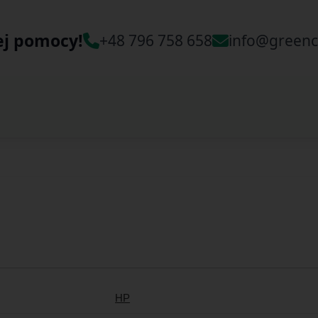
ej pomocy!
+48 796 758 658
info@greenc
HP