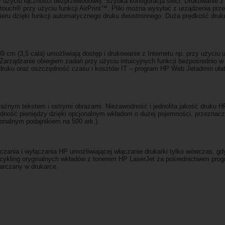
zy użyciu łączności bezprzewodowej. Szybka konfiguracja sieci. Drukowanie z 
uch® przy użyciu funkcji AirPrint™. Pliki można wysyłać z urządzenia prz
u dzięki funkcji automatycznego druku dwustronnego. Duża prędkość druku d
9 cm (3,5 cala) umożliwiają dostęp i drukowanie z Internetu np. przy użyciu
Zarządzanie obiegiem zadań przy użyciu intuicyjnych funkcji bezpośrednio 
 druku oraz oszczędność czasu i kosztów IT – program HP Web Jetadmin ułat
nym tekstem i ostrymi obrazami. Niezawodność i jednolita jakość druku HP
czędność pieniędzy dzięki opcjonalnym wkładom o dużej pojemności, przezna
jonalnym podajnikiem na 500 ark.).
ączania i wyłączania HP umożliwiającej włączanie drukarki tylko wówczas, gd
cykling oryginalnych wkładów z tonerem HP LaserJet za pośrednictwem pro
arczany w drukarce.