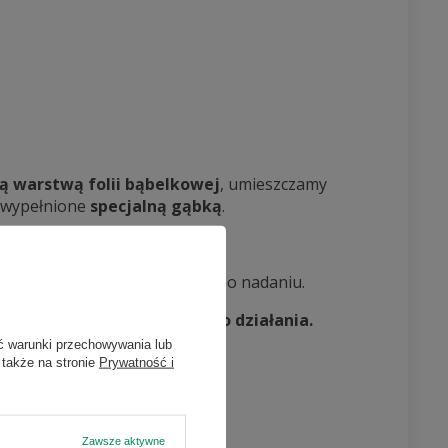
ą warstwą folii bąbelkowej
, umieszczamy
wypełnione
specjalną gąbką
.
erską
UPS
.
ta na następny dzień roboczy po nadaniu.
bie w pełni przygotowany do działania.
ć warunki przechowywania lub
 także na stronie
Prywatność i
ący zakup
Zawsze aktywne