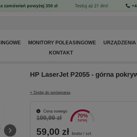
a zamówień powyżej 350 zł
Testuj aż 21 dni!
+4
SINGOWE
MONITORY POLEASINGOWE
URZĄDZENIA
KONTAKT
HP LaserJet P2055 - górna pokry
+ Dodaj do porównania
Cena nowego
70%
199,99 zł
taniej
59,00 zł
brutto
/
szt.