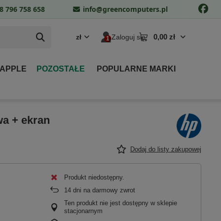
8 796 758 658
info@greencomputers.pl
0,00 zł
zł
Zaloguj się
 APPLE
POZOSTAŁE
POPULARNE MARKI
wa + ekran
Dodaj do listy zakupowej
Produkt niedostępny
14
dni na darmowy zwrot
Ten produkt nie jest dostępny w sklepie
stacjonarnym