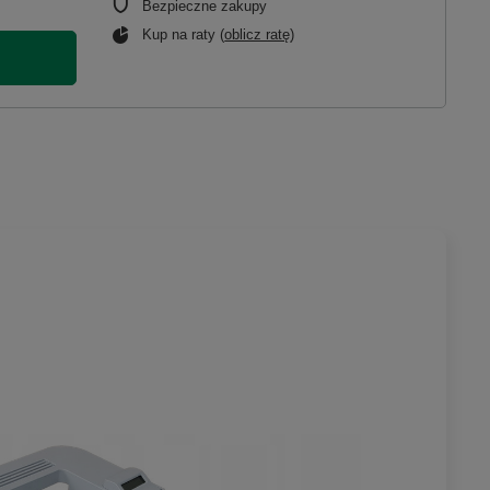
Bezpieczne zakupy
Kup na raty (
oblicz ratę
)