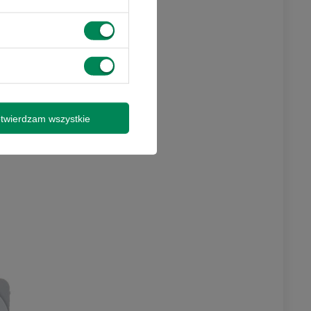
tach:
HDD
lub
Dysk SSD
)
twierdzam wszystkie