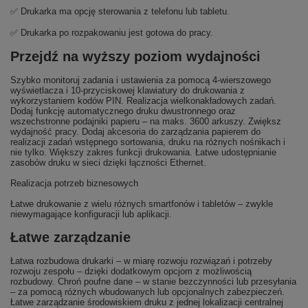
✅ Drukarka ma opcję sterowania z telefonu lub tabletu.
✅ Drukarka po rozpakowaniu jest gotowa do pracy.
Przejdź na wyższy poziom wydajności
Szybko monitoruj zadania i ustawienia za pomocą 4-wierszowego
wyświetlacza i 10-przyciskowej klawiatury do drukowania z
wykorzystaniem kodów PIN. Realizacja wielkonakładowych zadań.
Dodaj funkcję automatycznego druku dwustronnego oraz
wszechstronne podajniki papieru – na maks. 3600 arkuszy. Zwiększ
wydajność pracy. Dodaj akcesoria do zarządzania papierem do
realizacji zadań wstępnego sortowania, druku na różnych nośnikach i
nie tylko. Większy zakres funkcji drukowania. Łatwe udostępnianie
zasobów druku w sieci dzięki łączności Ethernet.
Realizacja potrzeb biznesowych
Łatwe drukowanie z wielu różnych smartfonów i tabletów – zwykle
niewymagające konfiguracji lub aplikacji.
Łatwe zarządzanie
Łatwa rozbudowa drukarki – w miarę rozwoju rozwiązań i potrzeby
rozwoju zespołu – dzięki dodatkowym opcjom z możliwością
rozbudowy. Chroń poufne dane – w stanie bezczynności lub przesyłania
– za pomocą różnych wbudowanych lub opcjonalnych zabezpieczeń.
Łatwe zarządzanie środowiskiem druku z jednej lokalizacji centralnej