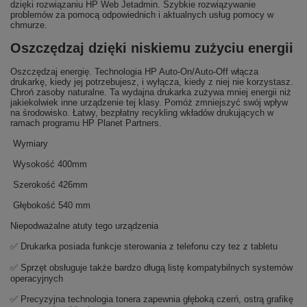
dzięki rozwiązaniu HP Web Jetadmin. Szybkie rozwiązywanie
problemów za pomocą odpowiednich i aktualnych usług pomocy w
chmurze.
Oszczędzaj dzięki niskiemu zużyciu energii
Oszczędzaj energię. Technologia HP Auto-On/Auto-Off włącza
drukarkę, kiedy jej potrzebujesz, i wyłącza, kiedy z niej nie korzystasz.
Chroń zasoby naturalne. Ta wydajna drukarka zużywa mniej energii niż
jakiekolwiek inne urządzenie tej klasy. Pomóż zmniejszyć swój wpływ
na środowisko. Łatwy, bezpłatny recykling wkładów drukujących w
ramach programu HP Planet Partners.
Wymiary
Wysokość 400mm
Szerokość 426mm
Głębokość 540 mm
Niepodważalne atuty tego urządzenia
✅ Drukarka posiada funkcje sterowania z telefonu czy tez z tabletu
✅ Sprzęt obsługuje także bardzo długą listę kompatybilnych systemów
operacyjnych
✅ Precyzyjna technologia tonera zapewnia głęboką czerń, ostrą grafikę