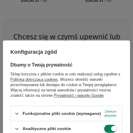
539,00 zł
518,00 zł
/
szt.
/
szt.
Chcesz się w czymś upewnić lub
masz dodatkowe pytanie?
Konfiguracja zgód
Skorzystaj z naszej pomocy!
Dbamy o Twoją prywatność
+48 796 758 658
Sklep korzysta z plików cookie w celu realizacji usług zgodnie z
info@greencomputers.pl
Polityką dotyczącą cookies
. Możesz określić warunki
przechowywania lub dostępu do cookie w Twojej przeglądarce.
Zapytaj o ten produkt
Więcej informacji na temat warunków i prywatności można
znaleźć także na stronie
Prywatność i warunki Google
.
Zawsze
Funkcjonalne pliki cookie (wymagane)
aktywne
Analityczne pliki cookie
Specyfikacja