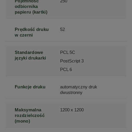
Pojemność
250
odbiornika
papieru (kartki)
Prędkość druku
52
w czerni
Standardowe
PCL 5C
języki drukarki
PostScript 3
PCL 6
Funkcje druku
automatyczny druk
dwustronny
Maksymalna
1200 x 1200
rozdzielczość
(mono)