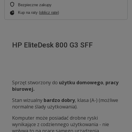
Bezpieczne zakupy
Kup na raty (
oblicz ratę
)
HP EliteDesk 800 G3 SFF
Sprzęt stworzony do
użytku domowego
,
pracy
biurowej.
Stan wizualny
bardzo dobry
, klasa (A-) (możliwe
normalne ślady użytkowania).
Komputer może posiadać drobne ryski
wynikające z codziennego użytkowania - nie
wpływa to na pracę samego urządzenia.