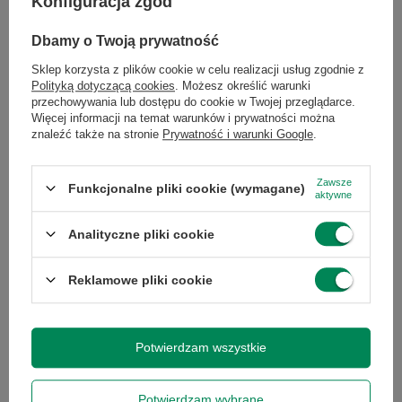
Konfiguracja zgód
Elektronika /
Pamięć RAM
)
Rozbudowy dysku twardego lub
Dbamy o Twoją prywatność
wymiana na szybszy dysk SSD-
(
Sklep korzysta z plików cookie w celu realizacji usług zgodnie z
kategoria: Elektronika /
Dysk HDD
lub
Dysk
Polityką dotyczącą cookies
. Możesz określić warunki
SSD
)
przechowywania lub dostępu do cookie w Twojej przeglądarce.
Kupna drukarki-
( kategoria: Elektronika
Więcej informacji na temat warunków i prywatności można
/
Drukarki laserowe
)
znaleźć także na stronie
Prywatność i warunki Google
.
Kupna kabli-
( kategoria: Elektronika
/
Kable/Adaptery
)
Zawsze
Funkcjonalne pliki cookie (wymagane)
Kupna myszy i klawiatury-
( kategoria:
aktywne
Elektronika /
Urządzenia dodatkowe
)
Kupna monitora-
( Elektronika /
Monitor
)
Analityczne pliki cookie
Reklamowe pliki cookie
Komputer gotowy do pracy.
Potwierdzam wszystkie
Podłącz komputer, aktywuj system i ciesz się z
korzystania z nowego sprzętu!
Potwierdzam wybrane