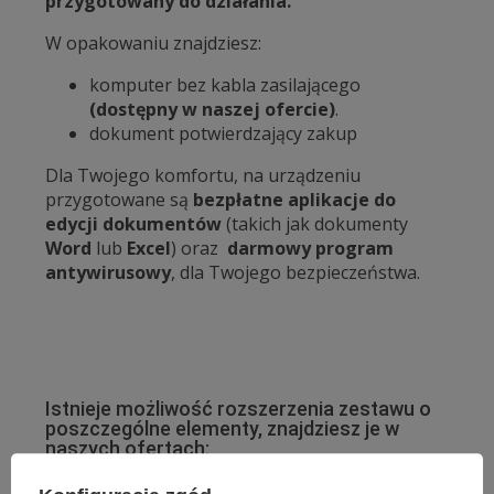
przygotowany do działania.
W opakowaniu znajdziesz:
komputer bez kabla zasilającego
(dostępny w naszej ofercie)
.
dokument potwierdzający zakup
Dla Twojego komfortu, na urządzeniu
przygotowane są
bezpłatne aplikacje do
edycji dokumentów
(takich jak dokumenty
Word
lub
Excel
) oraz
darmowy program
antywirusowy
, dla Twojego bezpieczeństwa.
Istnieje możliwość rozszerzenia zestawu o
poszczególne elementy, znajdziesz je w
naszych ofertach:
Rozbudowy pamięci RAM-
( kategoria: