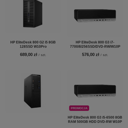
HP EliteDesk 800 G2 i5 8GB
HP EliteDesk 800 G3 i7-
128SSD W10Pro
7700/8/256SSD/DVD-RW/W10P
689,00 zł
576,00 zł
/
szt.
/
szt.
PROMOCJA
HP EliteDesk 800 G3 i5-6500 8GB
RAM 500GB HDD DVD-RW W10P