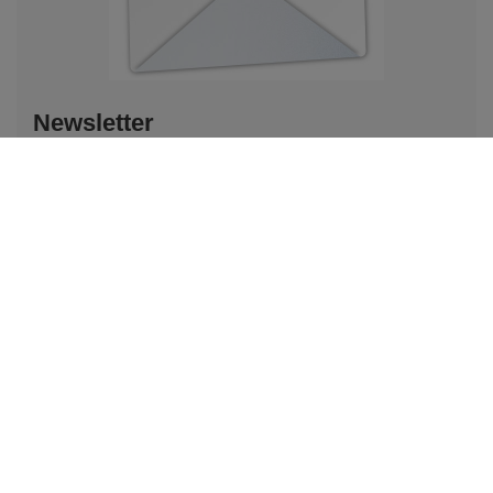
Newsletter
Opis newslettera
Podaj swoje imię
Podaj swój adres e-mail
Wyrażam zgodę na przetwarzanie moich danych
osobowych (adres e-mail) na potrzeby wysyłki newslettera
z informacją handlową (marketing). Więcej w
polityce
prywatności.
Zapisz się do newslettera