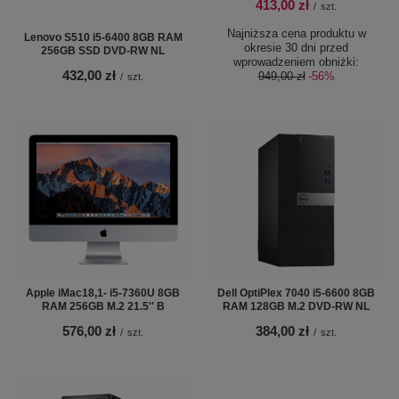
413,00 zł
/
szt.
Najniższa cena produktu w
Lenovo S510 i5-6400 8GB RAM
okresie 30 dni przed
256GB SSD DVD-RW NL
wprowadzeniem obniżki:
432,00 zł
949,00 zł
-56%
/
szt.
Apple iMac18,1- i5-7360U 8GB
Dell OptiPlex 7040 i5-6600 8GB
RAM 256GB M.2 21.5'' B
RAM 128GB M.2 DVD-RW NL
576,00 zł
384,00 zł
/
szt.
/
szt.