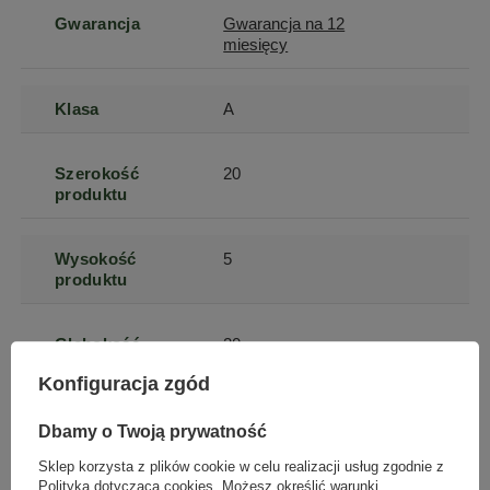
Gwarancja
Gwarancja na 12
miesięcy
Klasa
A
Szerokość
20
produktu
Wysokość
5
produktu
Głębokość
20
produktu
Konfiguracja zgód
Długość towaru
20
Dbamy o Twoją prywatność
Sklep korzysta z plików cookie w celu realizacji usług zgodnie z
Polityką dotyczącą cookies
. Możesz określić warunki