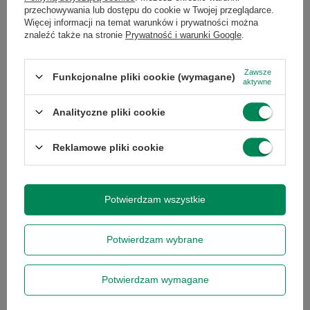
Wysokość
5
Więcej
przechowywania lub dostępu do cookie w Twojej przeglądarce.
towaru w
Więcej informacji na temat warunków i prywatności można
centymetrach
Więcej
znaleźć także na stronie
Prywatność i warunki Google
.
Szerokość
20
Więcej
Zawsze
Funkcjonalne pliki cookie (wymagane)
towaru w
aktywne
...
centymetrach
Więcej
Analityczne pliki cookie
Długość towaru
20
Więcej
Reklamowe pliki cookie
w
centymetrach
Więcej
Potwierdzam wszystkie
Wyrażam zgodę na przetwarzanie danych osobowych
Stan
Używany
na potrzeby newslettera. Więcej w
polityce
prywatności
.
Potwierdzam wybrane
Typ pamięci
nie dotyczy
RAM
Potwierdzam wymagane
Stan
zastępcze