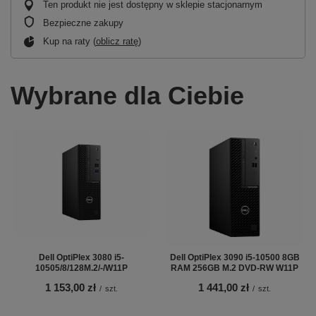
Ten produkt nie jest dostępny w sklepie stacjonarnym
Bezpieczne zakupy
Kup na raty (
oblicz ratę
)
Wybrane dla Ciebie
Dell OptiPlex 3080 i5-
Dell OptiPlex 3090 i5-10500 8GB
10505/8/128M.2/-/W11P
RAM 256GB M.2 DVD-RW W11P
1 153,00 zł
1 441,00 zł
/
szt.
/
szt.