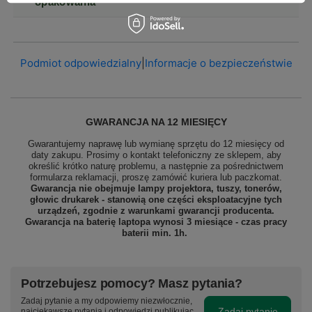
opakowania
Podmiot odpowiedzialny
|
Informacje o bezpieczeństwie
GWARANCJA NA 12 MIESIĘCY
Gwarantujemy naprawę lub wymianę sprzętu do 12 miesięcy od
daty zakupu. Prosimy o kontakt telefoniczny ze sklepem, aby
określić krótko naturę problemu, a następnie za pośrednictwem
formularza reklamacji, proszę
zamówić kuriera lub paczkomat.
Gwarancja nie obejmuje lampy projektora, tuszy, tonerów,
głowic drukarek - stanowią one części eksploatacyjne tych
urządzeń, zgodnie z warunkami gwarancji producenta.
Gwarancja na baterię laptopa wynosi 3 miesiące - czas pracy
baterii min. 1h.
Potrzebujesz pomocy? Masz pytania?
Zadaj pytanie a my odpowiemy niezwłocznie,
Zadaj pytanie
najciekawsze pytania i odpowiedzi publikując