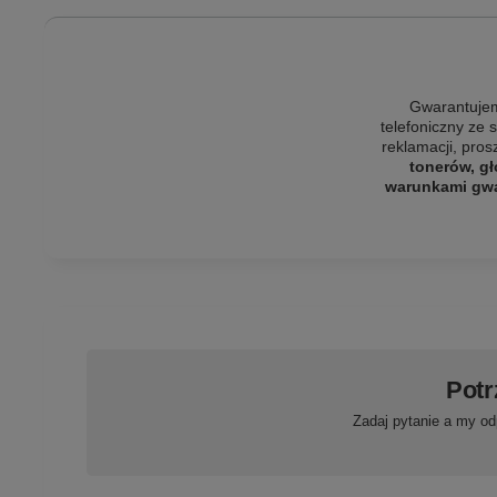
Gwarantujem
telefoniczny ze 
reklamacji, pro
tonerów, gł
warunkami gwar
Potr
Zadaj pytanie a my od