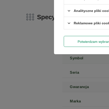
Analityczne pliki coo
Specyfikacja
Reklamowe pliki coo
Potwierdzam wybra
Marka
Symbol
Seria
Gwarancja
Marka