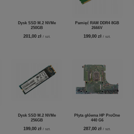
Dysk SSD M.2 NVMe
Pamięć RAM DDR4 8GB
250GB
2666V
201,00 zł
199,00 zł
/
szt.
/
szt.
Dysk SSD M.2 NVMe
Płyta główna HP ProOne
256GB
440 G6
199,00 zł
287,00 zł
/
szt.
/
szt.