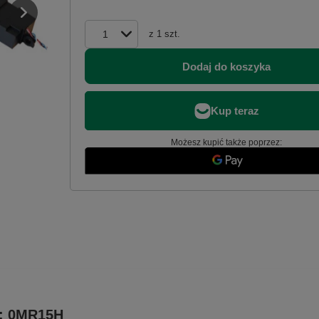
z
1
szt.
Dodaj do koszyka
Możesz kupić także poprzez:
N: 0MR15H