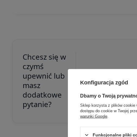
Chcesz się w
czymś
upewnić lub
Skorzystaj z nasz
Konfiguracja zgód
masz
dodatkowe
Dbamy o Twoją prywatn
pytanie?
Sklep korzysta z plików cookie 
dostępu do cookie w Twojej prz
warunki Google
.
Funkcjonalne pliki 