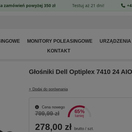
a zamówień powyżej 350 zł
Testuj aż 21 dni!
+4
SINGOWE
MONITORY POLEASINGOWE
URZĄDZENIA
KONTAKT
Głośniki Dell Optiplex 7410 24 AI
+ Dodaj do porównania
Cena nowego
65%
799,99 zł
taniej
278,00 zł
brutto
/
szt.