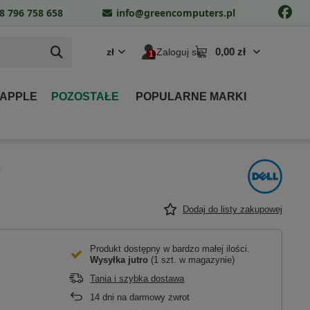
8 796 758 658
info@greencomputers.pl
0,00 zł
zł
Zaloguj się
 APPLE
POZOSTAŁE
POPULARNE MARKI
O
Dodaj do listy zakupowej
Produkt dostępny w bardzo małej ilości
Wysyłka
jutro
(1 szt. w magazynie)
Tania i szybka dostawa
14
dni na darmowy zwrot