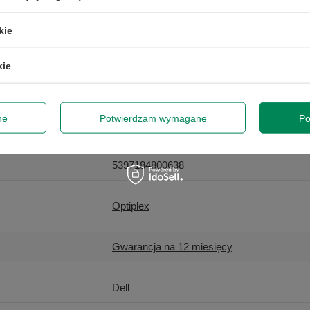
kie
kie
ne
Potwierdzam wymagane
Po
Dell
5397184800638
Optiplex
Gwarancja na 12 miesięcy
Dell