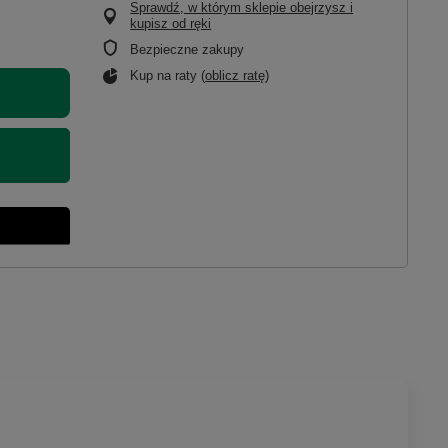
Sprawdź, w którym sklepie obejrzysz i
kupisz od ręki
Bezpieczne zakupy
Kup na raty (
oblicz ratę
)