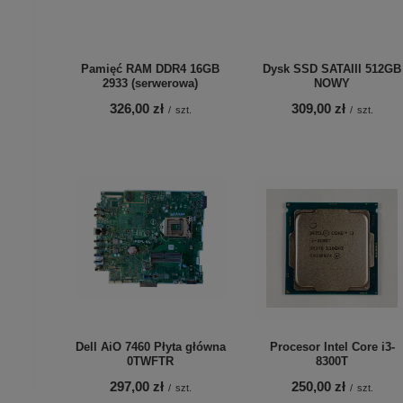
Pamięć RAM DDR4 16GB
Dysk SSD SATAIII 512GB
2933 (serwerowa)
NOWY
326,00 zł
309,00 zł
/
szt.
/
szt.
Dell AiO 7460 Płyta główna
Procesor Intel Core i3-
0TWFTR
8300T
297,00 zł
250,00 zł
/
szt.
/
szt.