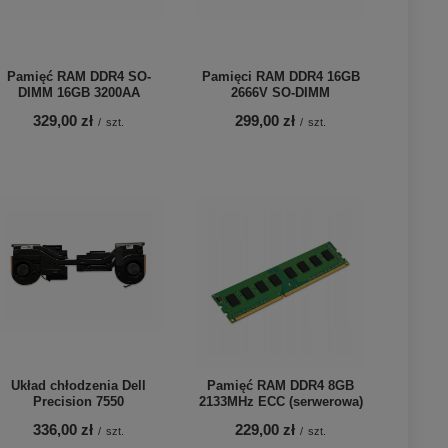
Pamięć RAM DDR4 SO-
Pamięci RAM DDR4 16GB
DIMM 16GB 3200AA
2666V SO-DIMM
329,00 zł
299,00 zł
/
szt.
/
szt.
Układ chłodzenia Dell
Pamięć RAM DDR4 8GB
Precision 7550
2133MHz ECC (serwerowa)
336,00 zł
229,00 zł
/
szt.
/
szt.