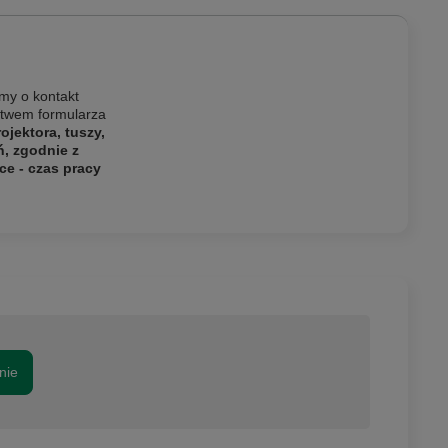
my o kontakt
ictwem formularza
jektora, tuszy,
ń, zgodnie z
ce - czas pracy
nie