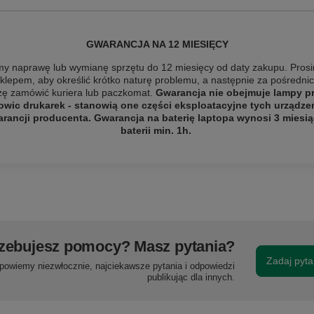
GWARANCJA NA 12 MIESIĘCY
y naprawę lub wymianę sprzętu do 12 miesięcy od daty zakupu. Prosi
sklepem, aby określić krótko naturę problemu, a następnie za pośredn
szę
zamówić kuriera lub paczkomat.
Gwarancja nie obejmuje lampy pro
owic drukarek - stanowią one części eksploatacyjne tych urządze
ancji producenta. Gwarancja na baterię laptopa wynosi 3 miesią
baterii min. 1h.
zebujesz pomocy? Masz pytania?
Zadaj pyta
powiemy niezwłocznie, najciekawsze pytania i odpowiedzi
publikując dla innych.