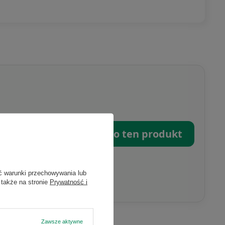
omputers.pl
Zapytaj o ten produkt
ć warunki przechowywania lub
 także na stronie
Prywatność i
Zawsze aktywne